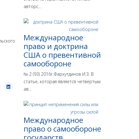
авторс...
Международное
ьского
право и доктрина
США о превентивной
самообороне
№ 2 (93) 2016г.Фархутдинов И.З. В
статье, которая является четвертым
ав...
Международное
право о самообороне
государств