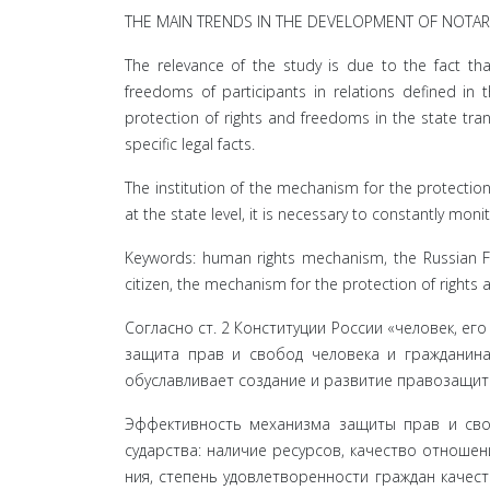
THE MAIN TRENDS IN THE DEVELOPMENT OF NOTARI
The relevance of the study is due to the fact th
freedoms of participants in relations defined in 
protection of rights and freedoms in the state tran
specific legal facts.
The institution of the mechanism for the protection
at the state level, it is necessary to constantly mo
Keywords: human rights mechanism, the Russian Fe
citizen, the mechanism for the protection of rights
Согласно ст. 2 Конституции России «человек, ег
защита прав и свобод человека и гражданина 
обуславливает создание и развитие правозащит
Эффективность механизма защиты прав и своб
сударства: наличие ресурсов, качество отношен
ния, степень удовлетворенности граждан качест