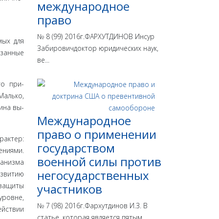
международное
право
№ 8 (99) 2016г.ФАРХУТДИНОВ Инсур
мых для
Забировичдоктор юридических наук,
язанные
ве...
го при­
Малько,
ина вы­
Международное
право о применении
рактер:
государством
ениями.
военной силы против
ханизма
негосударственных
звитию
 защиты
участников
уровне,
№ 7 (98) 2016г.Фархутдинов И.З. В
ействии
статье, которая является пятым