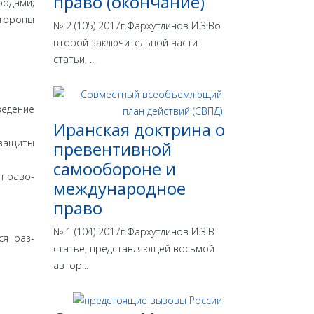
право (окончание)
ода­ми;
стороны
№ 2 (105) 2017г.Фархутдинов И.З.Во
второй заключительной части
статьи, ...
ведение
Иранская доктрина о
 защиты
превентивной
самообороне и
 право­
международное
право
№ 1 (104) 2017г.Фархутдинов И.З.В
ся раз­
статье, представляющей восьмой
автор...