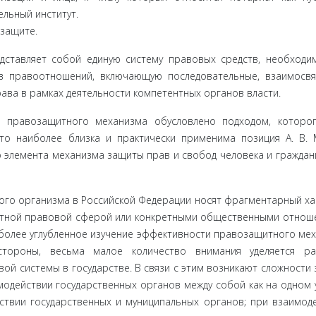
ьный инсти­тут.
 защите.
ставляет собой единую систему правовых средств, необходи
в правоотно­шений, включающую последовательные, взаимосв
ва в рам­ках деятельности компетентных органов власти.
е правоза­щитного механизма обусловлено подходом, которо
то наиболее близка и практически применима позиция А. В. 
о элемента механизма защиты прав и свобод человека и граждан
го ор­ганизма в Российской Федерации носят фрагментарный ха­
етной правовой сферой или конкретными общественными отно­ш
 более углубленное изучение эффективности правозащитно­го ме
сторо­ны, весьма малое количество внимания уделяется ра
ой системы в государстве. В связи с этим возникают сложности
модействии государственных органов между собой как на одном 
ствии госу­дарственных и муниципальных органов; при взаимод