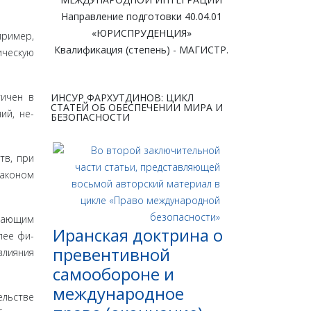
Направление подготовки 40.04.01
«ЮРИСПРУДЕНЦИЯ»
пример,
Квалификация (степень) - МАГИСТР.
ическую
тичен в
ИНСУР ФАРХУТДИНОВ: ЦИКЛ
СТАТЕЙ ОБ ОБЕСПЕЧЕНИИ МИРА И
ий, не­
БЕЗОПАСНОСТИ
тв, при
аконом
ажающим
Иранская доктрина о
лее фи­
превентивной
влияния
самообороне и
международное
ль­стве