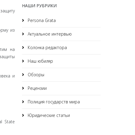
НАШИ РУБРИКИ
защиту
Persona Grata
орму из
Актуальное интервью
Колонка редактора
этим на
 защиты
Наш юбиляр
Обзоры
овека и
Рецензии
Полиция государств мира
Юридические статьи
al State