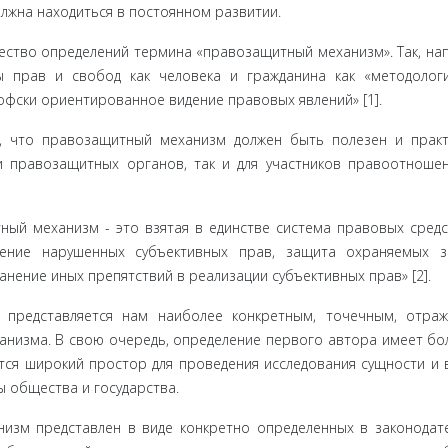
лжна нахо­диться в постоянном развитии.
е­ство определений термина «правозащитный механизм». Так, на
ы прав и свобод как человека и гражданина как «ме­тодолог
фски ориентированное видение правовых явле­ний» [1].
, что право­защитный механизм должен быть полезен и прак
 правоза­щитных органов, так и для участников правоотношен
тный механизм - это взятая в единстве система правовых средс
ение на­рушенных субъективных прав, защита охраняемых з
нение иных препятствий в реализации субъективных прав» [2].
, представ­ляется нам наиболее конкретным, точечным, отр
анизма. В свою очередь, определение первого автора имеет бо
тся широкий простор для проведения исследования сущности и 
 общества и государства.
зм представлен в виде конкретно определенных в законодате