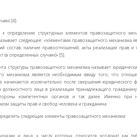
ях) [4].
 к опреде­лению структурных элементов правозащитного мех
указывает сле­дующее: «элементами правозащитного механизма я
ий состав; наличие правоотношений; акты реализации прав и 
в опре­деленных случаях)» [5].
ента структуры правозащитного механизма называет юридиче­ски
го механизма является необходимым ввиду того, что отноше
 на­чинаются исключительно после свершения юридического ф
 должностного лица в реализации принадлежащего гражда­нину
торо­ны компетентных органов и так далее. Именно при н
изм защи­ты прав и свобод человека и гражданина.
преде­лить следующие элементы правозащитного механизма:
изации и лица, к числу которых относится нотариат как пу