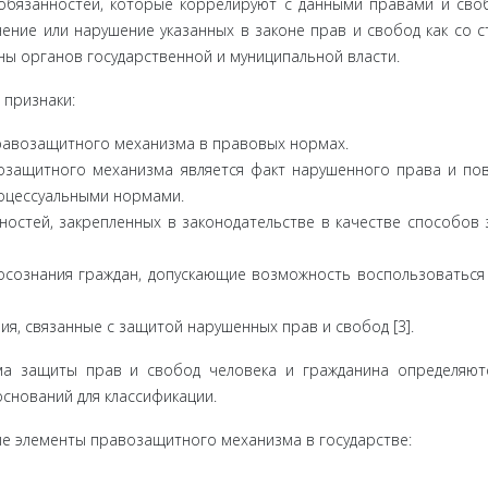
обязанно­стей, которые коррелируют с данными правами и своб
ение или нарушение указанных в законе прав и свобод как со 
роны органов государственной и муниципальной власти.
при­знаки:
равоза­щитного механизма в правовых нормах.
озащитно­го механизма является факт нарушенного права и по
роцессуальными нормами.
остей, за­крепленных в законодательстве в качестве способов
осознания граждан, допускающие возможность воспользоваться
я, связан­ные с защитой нарушенных прав и свобод [3].
а защи­ты прав и свобод человека и гражданина определяют
снований для классификации.
рные элементы правозащитного механизма в государстве: