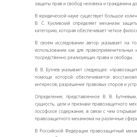
защиты прав и свобод человека и гражданина до
В юридической науке существует большое колич
В. С. Кухливский определяет механизм за­щит
категорию, которая обеспечивает четкое филосо
В своем исследовании автор указывает на то
использовании как для правоприменительных и
посредственно реализующих права и свободы.
В. В. Бутнев указывает следующее: «правозащи
помощи которой обеспечивается восстановл
интересов, разрешение правовых споров и устра
Определение, представленное В. В. Бутневым
сущность, цели и признаки правозащитного мех
лософское содержание, в связи с чем открывае
правозащитного механизма на различные сферы
В Российской Федерации правозащитный механи