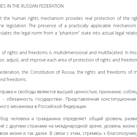
ES IN THE RUSSIAN FEDERATION
at the human rights mechanism provides real protection of the ri
the legislation. The presence of a practically applicable mechanism
slates the legal norm from a “phantom” state into actual legal relat
 of rights and freedoms is multidimensional and multifaceted. In this
nitor, adjust, and improve each area of protection of rights and freedo
deration, the Constitution of Russia, the rights and freedoms of
 and freedoms.
о права и свободы являются высшей ценностью; признание, соблюд
- обязан­ность государства». Представленная конституционна
ного меха­низма в Российской Федерации.
од чело­века и гражданина определяет общий уровень разви
ий с другими странами на международной арене, уровень жизни 
вом жизни и так далее. В связи с этим, стремясь к благополучию