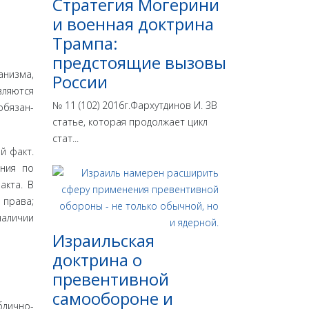
Стратегия Могерини
и военная доктрина
Трампа:
предстоящие вызовы
анизма,
России
вляются
№ 11 (102) 2016г.Фархутдинов И. ЗВ
обязан­
статье, которая продолжает цикл
стат...
й факт.
­ния по
акта. В
 права;
аличии
Израильская
доктрина o
превентивной
самообороне и
блично­