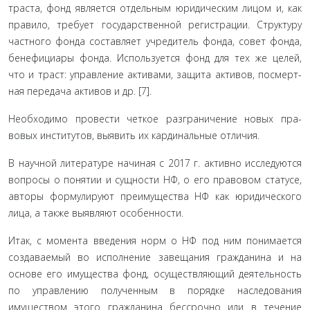
траста, фонд является отдельным юридическим лицом и, как
правило, требует государственной регистрации. Структуру
частного фонда составляет учредитель фонда, совет фонда,
бенефициары фонда. Используется фонд для тех же целей,
что и траст: управление активами, защита активов, посмерт­
ная передача активов и др. [7].
Необходимо провести четкое разграничение новых пра­
вовых институтов, выявить их кардинальные отличия.
В научной литературе начиная с 2017 г. активно иссле­дуются
вопросы о понятии и сущности НФ, о его правовом статусе,
авторы формулируют преимущества НФ как юриди­ческого
лица, а также выявляют особенности.
Итак, с момента введения норм о НФ под ним понима­ется
создаваемый во исполнение завещания гражданина и на
основе его имущества фонд, осуществляющий деятель­ность
по управлению полученным в порядке наследования
имуществом этого гражданина бессрочно или в течение