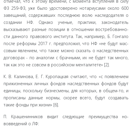
отмечал, что к этому времени, с момента вступления в силу
ФЗ 259-ФЗ, уже было удостоверено нотариусами около 600
завещаний, содержавших последнюю волю наследодате­ля о
создании НФ. Однако ученые, практики, законодатель
высказывают разные позиции в отношении востребованно­
сти данного правового института. Так, например, Б. Гонгало
после реформы 2017 г. предположил, что НФ «не будут мас­
совым явлением, что также можно сказать о наследственных
договорах - по аналогии с брачными, их не будет так много,
так как это не совсем в российском менталитете» [2].
К. В. Калинова, Е. Г. Куропацкая считают, что «с появ­лением
прижизненных личных фондов наследственных фон­дов будут
единицы, поскольку бизнесмены, для которых, в общем-то, и
прописаны данные нормы, скорее всего, будут создавать
такие фонды при жизни» [6].
П. Крашенинников видит следующие преимущества но­
вовведений о ЛФ: