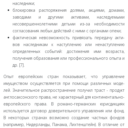
наследники;
блокировка распоряжения долями, акциями, домами,
заводами и другими активами, наследуемыми
несовершен­нолетними детьми из-за необходимости
согласования любых действий с ними с органами опеки;
фактическая невозможность привязать передачу акти­
вов наследникам к наступлению или ненаступлению
опреде­ленных событий: достижения ими возраста,
получения обра­зования или профессионального опыта и
др. [7].
Опыт европейских стран показывает, что управление
имуществом осуществляется при помощи различных моде­
лей. Значительное распространение получил траст - продукт
англосаксонского права, не характерный для континенталь­но-
европейского права. В романо-германских юрисдикциях
используется договор доверительного управления или фонд.
В некоторых странах возможно создание частных фондов
(на­пример, Нидерланды, Панама, Лихтенштейн). В отличие от