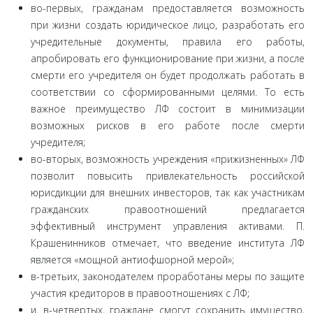
во-первых, гражданам предоставляется возможность
при жизни создать юридическое лицо, разработать его
учре­дительные документы, правила его работы,
апробировать его функционирование при жизни, а после
смерти его учреди­теля он будет продолжать работать в
соответствии со сфор­мированными целями. То есть
важное преимущество ЛФ со­стоит в минимизации
возможных рисков в его работе после смерти
учредителя;
во-вторых, возможность учреждения «прижизнен­ных» ЛФ
позволит повысить привлекательность российской
юрисдикции для внешних инвесторов, так как участникам
гражданских правоотношений предлагается
эффективный инструмент управления активами. П.
Крашенинников от­мечает, что введение института ЛФ
является «мощной ан­тиофшорной мерой»;
в-третьих, законодателем проработаны меры по за­щите
участия кредиторов в правоотношениях с ЛФ;
и, в-четвертых, граждане смогут сохранить имуще­ство,