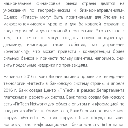
национальные финансовые рынки страны делятся на
учреждения по географическим и бизнес-направлениям».
Однако, «Fintech» могут быть пози­тивными для Японии на
макроэкономическом уровне и для банковской отрасли в
среднесрочной и долгосрочной перспек­тиве. Это связано с
тем, что «Fintech» могут создать новую кон­курентную
динамику, инициируя такие события, как устране­ние
«overbanking», что может привести к конвергенции более
сильных банков и принести пользу клиентам, например, сни­
зить предельные издержки по транзакциям.
Начиная с 2016 г. Банк Японии активно продвигает вне­дрение
технологий «Fintech» в банковскую систему страны. В апреле
2016 г. Банк создал Центр «FinTech» в рамках Депар­тамента
платежных и расчетных систем. Банк также создал банковскую
сеть «FinTech Network» для обмена опытом и ин­формацией по
внедрению «FinTech». Кроме того, Банк Японии провел четыре
форума «FinTech». На этих форумах были об­суждены такие
вопросы, как информационная безопасность (information