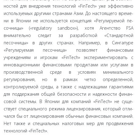
ностей для внедрения технологий «FinTech» уже эффективно
используемых другими странами Азии. До настоящего време­
ни в Японии не используется концепция «Регулируемой пе­
сочницы» («regulatory sandbox»), хотя Агентство FSA
вниматель­но следит за разработкой «Стандартной
песочницы» в других странах. Например, в Сингапуре
«Регулируемая песочница» позволяет финансовым
учреждениям и игрокам «FinTech» экс­периментировать с
инновационными финансовыми продук­тами или услугами в
производственной среде в условиях ми­нимального
регулирования, но в рамках четко определенной,
контролируемой среды, а также с надлежащими гарантиями
для поддержания общей безопасности и надежности финан­
совой системы. В Японии для компаний «FinTech» не суще­
ствует специального режима лицензирования, который отли­
чался бы от лицензирования обычных финансовых компаний.
Нет также и специальных налоговых мер для продвижения
технологий «FinTech».