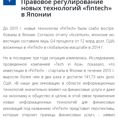
Правовое регулирование
новых технологий «fintech»
в Японии
До 2015 г. новые технологии «FinTech» были слабо востре­
бованы в Японии. Согласно отчету «Accenture», японские ин­
вестиции составили лишь 0,4 процента от 12 млрд. долл. США,
вложенных в «FinTech» в глобальном масштабе в 2014 г.
Но в последние три года ситуация изменилась. Исследование,
про­веденное компанией «Tech in Asia», показало, что
инвестиции в «FinTech» - стартапы в Японии в течение 2015 г.
выросли более чем в два раза и достигли 141,73 млн. долл.
США. «В наши дни инновации в области информационных
технологий зна­чительно влияют на финансовые услуги и даже
на экономику и общество в целом; в этой связи применение
новых инфор­мационных технологий для финансовых
инноваций под на­званием «FinTech» представит перспективы,
которые откроют границы финансовых услуг», - заявил