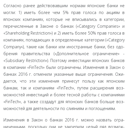
Согласно ранее действовавшим нормам японские бан­ки не
могли: 1) иметь более чем 5% прав голоса по акциям в
японских компаниях, которые не вписывались в категории,
перечисленные в Законе о банках («Category Companies» и
«Shareholding Restriction») и 2) иметь более 50% прав голоса в
компаниях, попадающих в определенные категории («Category
Company»), такие как банки или иностранные банки, без одо­
брения правительства («Дополнительное ограничение» -
«Subsidiary Restriction»). Поэтому инвестиции японских банков
в компании «FinTech» были ограничены. Изменения в Закон о
банках 2016 г. отменили указанные выше ограничения. Ожи­
дается, что эти изменения принесут пользу как японским
банкам, так и компаниям «FinTech», путем расширения воз­
можностей инвестиций и более тесной работы с компаниями
«FinTech», а также создадут для японских банков больше воз­
можностей для деятельности по слияниям и поглощениям.
Изменения в Закон о банках 2016 г. можно назвать огра­
ниченными, поскольку они не закрепили целый ряд возмож­