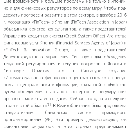
шие возможности и большие проблемы не только в Японии,
но и для финансовых регуляторов по всему миру. Чтобы под­
держать прогресс и развитие в этом секторе, в декабре 2016
г. Ассоциация «FinTech» в Японии (FinTech Association in Japan)
объединила юристов, консультантов, а также представителей
Управления кредитных систем (Credit System Office), Агентства
финансовых услуг Японии (Financial Services Agency of Japan) и
«FinTech & Innovation Group», а также представителей
Денежно­кредитного управления Сингапура для обсуждения
тенден­ций регулирования и текущих вопросов в Японии и
Сингапу­ре. Отметим, что в Сингапуре создание
«Интеллектуального финансового центра» сыграло ключевую
роль в централиза­ции информации, связанной с «FinTech»,
путем объединения стартапов, экспертов и регулирующих
органов с момента ее создания. Сейчас это одна из ведущих
[9]
стран в этой области
. В Великобритании была продолжена
стандартизация бан­ковских систем прикладного
программирования (API). Эти примеры демонстрируют, как
финансовые регуляторы в этих странах предпринимают