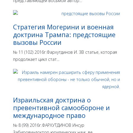
представляющей восьмой автор...
Стратегия Могерини и военная
доктрина Трампа: предстоящие
вызовы России
№ 11 (102) 2016г.Фархутдинов И. ЗВ статье, которая
продолжает цикл стат...
Израильская доктрина o
превентивной самообороне и
международное право
№ 8 (99) 2016г.ФАРХУТДИНОВ Инсур
Забировичдоктор юридических наук, ве...