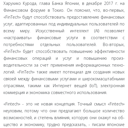
Харухико Курода, глава Банка Японии, в декабре 2017 г. на
Финансовом форуме в То­кио. Он пояснил, что, во-первых,
«FinTech» будут способство­вать предоставлению финансовых
услуг, адаптированных под индивидуальных пользователей по
всему миру. Искусствен­ный интеллект (AI) позволяет
«настраивать» финансовые услу­ги в соответствии с
потребностями отдельных пользователей. Во-вторых,
«FinTech» будет способствовать повышению эффек­тивности
финансовых операций и услуг и повышению произ­
водительности за счет применения информационных техно­
логий. «FinTech» также имеет потенциал для создания новых
связей между финансовыми услугами и широкомасштабны­ми
отраслями, такими как Интернет вещей (IoT), электронная
коммерция и экономика совместного использования.
«Fintech» - это не новая концепция. Точный смысл «Fintech»
неуловим, потому что они предлагают большое количество
возможностей, и степень влияния, которую они окажут на об­
щество и экономику, трудно предсказать, - писали японские