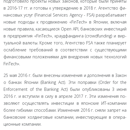
подготовило проекты новых законов, которые были приняты
в 2016-17 гг. и готовы к утверждению в 2018 г. Агентство фи­
нансовых услуг (Financial Services Agency - FSA) разрабатывает
новые подходы к продвижению «FinTech» в Японии, включая
новые правила, касающиеся Open API, банковских инвестиций
в предприятия «FinTech», краудфандинга (crowdfunding) и вир­
туальной валюты. Кроме того, Агентство FSA также планиру­ет
ослабление требований в соответствии с существующими
финансовыми положениями для внедрения новых технологий
FinTech».
25 мая 2016 г. были внесены изменения и дополнения в Закон
о банках Японии (Banking Act). Эти поправки (Order for the
Enforcement of the Banking Act) были опубликованы 3 июня
2016 г. и вступили в силу в апреле 2017 г. Эти изменения по­
зволяют осуществлять инвестиции в японские ИТ-компании
более гибкими способами. Изменения 2016 г. сняли запрет на
банковские холдинговые компании, инвестирующие в опера­
ционные компании.