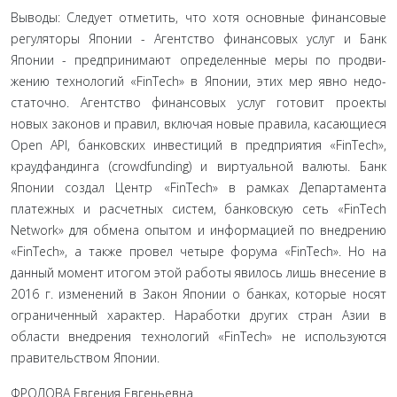
Выводы: Следует отметить, что хотя основные финансо­вые
регуляторы Японии - Агентство финансовых услуг и Банк
Японии - предпринимают определенные меры по продви­
жению технологий «FinTech» в Японии, этих мер явно недо­
статочно. Агентство финансовых услуг готовит проекты
новых законов и правил, включая новые правила, касающиеся
Open API, банковских инвестиций в предприятия «FinTech»,
крауд­фандинга (crowdfunding) и виртуальной валюты. Банк
Японии создал Центр «FinTech» в рамках Департамента
платежных и расчетных систем, банковскую сеть «FinTech
Network» для обме­на опытом и информацией по внедрению
«FinTech», а также провел четыре форума «FinTech». Но на
данный момент ито­гом этой работы явилось лишь внесение в
2016 г. изменений в Закон Японии о банках, которые носят
ограниченный харак­тер. Наработки других стран Азии в
области внедрения техно­логий «FinTech» не используются
правительством Японии.
ФРОЛОВА Евгения Евгеньевна