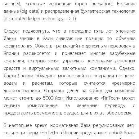
security), открытые инновации (open innovation), Большие
данные (big data) и распределенная бухгалтерская технология
(distributed ledger technology - DLT).
Следует подчеркнуть, что в последние пять лет япон­ские
банки заняли в Азии лидирующие позиции по объемам
кредитования. Область транзакций по денежным перево­дам в
Японии расширяется и привлекает многие зарубежные
компании, которые хотят управлять переводами денежных
средств и виртуальными валютными компаниями. Однако,
банки Японии обладают монополией на операции по пере­
водам и расчетам, которые считаются чрезмерно
дорогостоя­щими. Отправка денег за рубеж для компаний
может стоить до 5000 йен. Использование «FinTech» может
снизить комис­сионные за денежные переводы и
предоставить возможность осуществлять их в любое время.
В настоящее время нормативная база регулирования дея­
тельности фирм «FinTech» в Японии представляет собой боль­