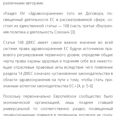
различными ав­торами.
«Раздел XIV «Здравоохранение» того же Договора, по­
священный деятельности ЕС в рассматриваемой сфере, со­
стоит из единственной статьи — 168 (часть третья «Внутрен­
няя политика и деятельность Союза»)» [3].
Статья 168 ДФЕС имеет самое важное значение во всей
системе права здравоохранения ЕС будучи источником пра­
вового регулирования первичного уровня, определяя общие
черты права охраны здоровья и подчиняя себе все нижесто­
ящие отраслевые правовые акты вследствие чего появление
раздела 14 ДФЕС означало «установление законодательства в
области здравоохранения на пути к тому, чтобы стать при­
знанным аспектом законодательства ЕС.» [4, p. 5-6].
Поскольку первоначально Европейское сообщество было
экономической организацией, лишь позднее ставшей
универсальной то соответственно раздел, посвященный
здра­воохранению появился в первичном договоре не сразу,