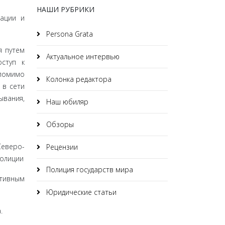
НАШИ РУБРИКИ
ации и
Persona Grata
я путем
Актуальное интервью
ступ к
 помимо
Колонка редактора
 в сети
ывания,
Наш юбиляр
Обзоры
Северо-
Рецензии
полиции
Полиция государств мира
тивным
Юридические статьи
.