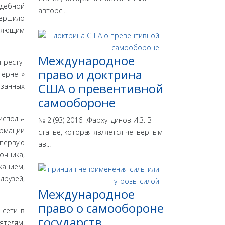
удебной
авторс...
вершило
вляющим
Международное
престу­
право и доктрина
ернет»
США о превентивной
азанных
самообороне
исполь­
№ 2 (93) 2016г.Фархутдинов И.З. В
рмации
статье, которая является четвертым
 первую
ав...
очника,
жанием,
друзей,
Международное
право о самообороне
 сети в
государств
ятелям,