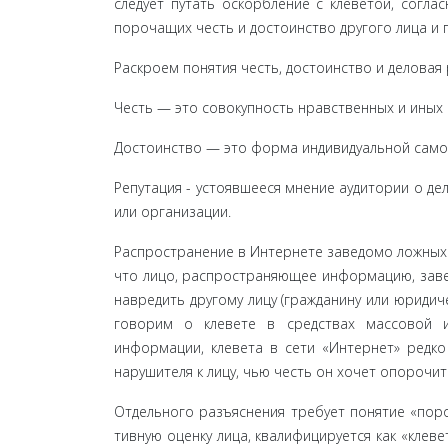
следует путать оскорбле­ние с клеветой, согл
порочащих честь и достоинство другого лица и 
Раскроем понятия честь, достоинство и деловая р
Честь — это совокупность нравственных и иных
Достоинство — это форма индивидуальной само
Репутация - устоявшееся мнение аудитории о дел
или организации.
Распространение в Интернете заведомо ложных 
что лицо, распространяющее информацию, завед
на­вредить другому лицу (гражданину или юридич
го­ворим о клевете в средствах массовой 
информации, клеве­та в сети «Интернет» редк
нарушителя к лицу, чью честь он хочет опорочить
Отдельного разъяснения требует понятие «поро
тивную оценку лица, квалифицируется как «клевет