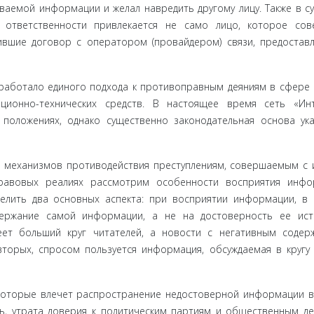
ваемой ин­формации и желал навредить другому лицу. Также в с
й ответственности привлекается не само лицо, которое со
чившие договор с оператором (провайдером) связи, предоста
ыработало единого подхода к противоправным деяниям в сфере 
онно-техниче­ских средств. В настоящее время сеть «Инт
положениях, однако суще­ственно законодательная основа ук
механиз­мов противодействия преступлениям, совершаемым с 
правовых реалиях рассмотрим особенности восприятия инфо
елить два основных аспекта: при восприятии информации, в
держание самой информации, а не на достоверность ее ист
ет больший круг читателей, а новости с негатив­ным содер
орых, спросом пользуется информация, обсуждаемая в кругу 
которые влечет распространение недостоверной информации в
, утрата доверия к политическим партиям и общественным де