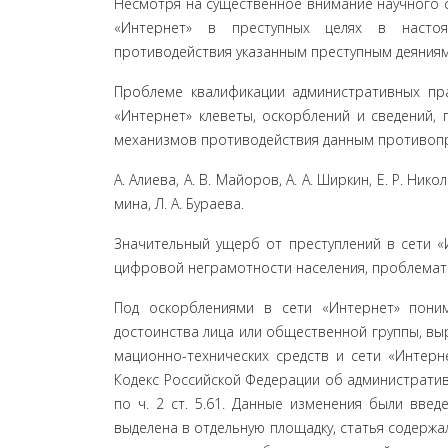
Несмотря на существенное внимание научного с
«Интернет» в преступных целях в настоя
противодействия ука­занным преступным деяниям [
Проблеме квалификации административных пра
«Интернет» клеветы, оскорблений и сведений, 
механизмов противодействия данным противопра
А. Алиева, А. В. Майоров, А. А. Ширкин, Е. Р. Никол
мина, Л. А. Бураева.
Значительный ущерб от преступлений в сети «
циф­ровой неграмотности населения, проблемати
Под оскорблениями в сети «Интернет» поним
достоинства лица или общественной группы, в
мационно-технических средств и сети «Интерн
Кодекс Рос­сийской Федерации об администрати
по ч. 2 ст. 5.61. Данные изменения были введ
выделена в отдельную площадку, статья содерж