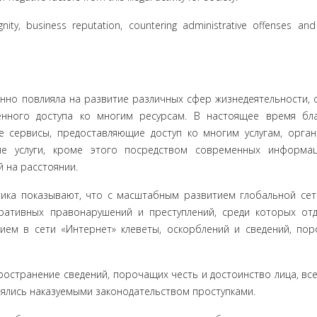
ignity, business reputation, countering administrative offenses an
но повли­яла на развитие различных сфер жизнедеятельности, 
енного доступа ко многим ресурсам. В настоящее время бл
е сервисы, предоставляю­щие доступ ко многим услугам, орган
ные услуги, кроме этого посредством современных информа
й на расстоянии.
ика по­казывают, что с масштабным развитием глобальной сет
ативных право­нарушений и преступлений, среди которых от
ием в сети «Интернет» клеветы, оскорблений и сведений, по
остране­ние сведений, порочащих честь и достоинство лица, все
ялись наказу­емыми законодательством проступками.