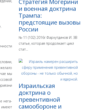
Стратегия Могерини
едений,
и военная доктрина
Трампа:
предстоящие вызовы
.
России
№ 11 (102) 2016г.Фархутдинов И. ЗВ
статье, которая продолжает цикл
чно­сти
стат...
словии,
 желало
учае мы
ссовой
Израильская
приязни
доктрина o
превентивной
е нега­
самообороне и
е имеют