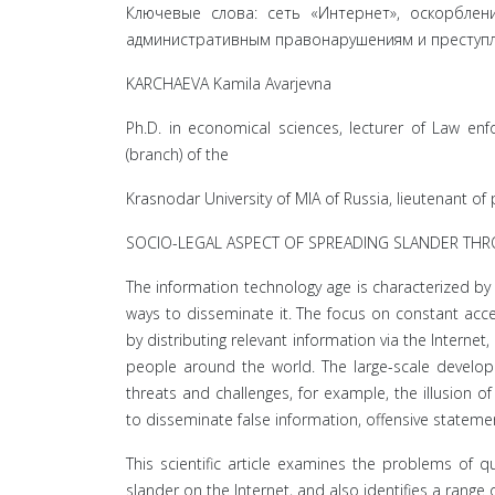
Ключевые слова: сеть «Интернет», оскорблени
административным правонарушениям и преступл
KARCHAEVA Kamila Avarjevna
Ph.D. in economical sciences, lecturer of Law enf
(branch) of the
Krasnodar University of MIA of Russia, lieutenant of 
SOCIO-LEGAL ASPECT OF SPREADING SLANDER THR
The information technology age is characterized b
ways to disseminate it. The focus on constant acce
by distributing relevant information via the Interne
people around the world. The large-scale developm
threats and challenges, for example, the illusion o
to disseminate false information, offensive stateme
This scientific article examines the problems of q
slander on the Internet, and also identifies a range of