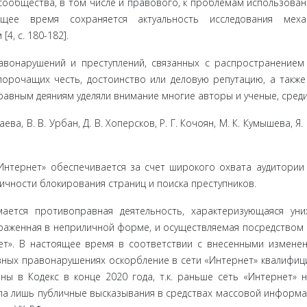
ообще­ства, в том числе и правового, к проблемам использован
щее время сохраняется актуальность исследования меха
4, с. 180-182].
вона­рушений и преступлений, связанных с распространением
порочащих честь, достоинство или деловую репутацию, а также
вным дея­ниям уделяли внимание многие авторы и ученые, среди 
аева, В. В. Урбан, Д. В. Хоперсков, Р. Г. Кочоян, М. К. Кумышева, Я. 
Интернет» обеспечивается за счет широкого охвата аудитории 
чности блокиро­вания страниц и поиска преступников.
ается про­тивоправная деятельность, характеризующаяся ун
ыраженная в неприличной форме, и осуществляемая посредством
ет». В настоящее время в соответствии с внесенными измене
вных правонарушениях оскорбление в сети «Интернет» квалифиц
ены в Кодекс в конце 2020 года, т.к. раньше сеть «Интернет» 
ала лишь публичные высказывания в средствах массовой информа