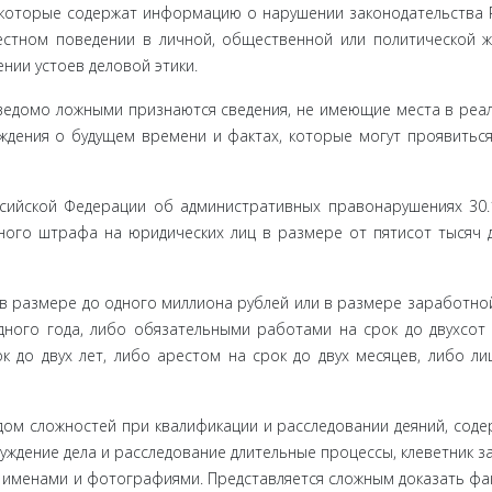
которые со­держат информацию о нарушении законодательства 
стном поведе­нии в личной, общественной или политической ж
нии устоев деловой этики.
ведомо ложными признаются сведения, не имеющие места в реал
ждения о будущем времени и фактах, которые могут проявиться
сийской Федерации об административных правонарушениях 30.
вного штрафа на юридических лиц в размере от пятисот тысяч 
в размере до одного миллиона рублей или в размере заработно
дного года, либо обязательными работами на срок до двухсот
к до двух лет, либо арестом на срок до двух месяцев, либо л
ом слож­ностей при квалификации и расследовании деяний, соде
уждение дела и расследование длительные процессы, клеветник за
имена­ми и фотографиями. Представляется сложным доказать фак