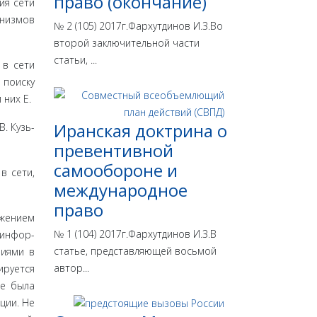
право (окончание)
ия сети
низмов
№ 2 (105) 2017г.Фархутдинов И.З.Во
второй заключительной части
статьи, ...
 в сети
 поиску
них Е.
Иранская доктрина о
В. Кузь­
превентивной
самообороне и
в сети,
международное
право
ижением
№ 1 (104) 2017г.Фархутдинов И.З.В
 инфор­
статье, представляющей восьмой
ниями в
автор...
ируется
не была
ции. Не