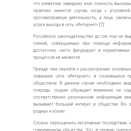
что клеветник заведомо знал ложность высказы
практике имеются случаи, когда к уголовно
противоправ­ную деятельность, а лица, заклю
услуги выхода в сеть «Интернет» [7].
Российское законодательство до сих пор не в
плений, совершаемых при помощи информаци
достаточно часто фигурирует в нормативных 
процессов не меня­ется.
Прежде чем перейти к рассмотрению основных 
зованием сети «Интернет», в сложившихся 
обществом. В данном случае необходимо выд
очередь, социум об­ращает внимание на со
соответственно резонансная ин­формация име
вызывают больший интерес в обществе. Во- вт
родных и коллег.
Сложно переоценить негативные последствия, 
современном обществе. Это, в первую очередь