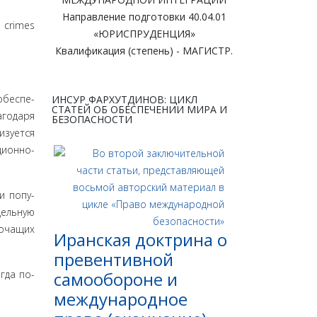
Направление подготовки 40.04.01
d crimes
«ЮРИСПРУДЕНЦИЯ»
Квалификация (степень) - МАГИСТР.
обеспе­
ИНСУР ФАРХУТДИНОВ: ЦИКЛ
СТАТЕЙ ОБ ОБЕСПЕЧЕНИИ МИРА И
агодаря
БЕЗОПАСНОСТИ
изуется
ционно-
и попу­
дельную
рочащих
Иранская доктрина о
превентивной
гда по­
самообороне и
международное