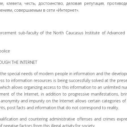
е, клевета, честь, достоинство, деловая репутация, противод
ениям, совершаемым в сети «Интернет».
orcement sub-faculty of the North Caucasus Institute of Advanced 
police
OUGH THE INTERNET
y the special needs of modern people in information and the develo
ss to information resources is being successfully solved at the pres
t, which allows organizing access to this information to an unlimited n
ent of the Internet, in addition to progressive manifestations, br
f anonymity and impunity on the Internet allows certain categories of 
nts, post facts and information that do not correspond to reality.
ualification and countering administrative offenses and crimes expr
 negative factors from this illegal activity for society.