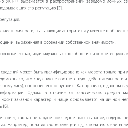
асно УК РФ, выражается в распространении заведомо ложных св
подрывающих его репутацию [3].
епута­ция.
 качеств личности, вызывающих авторитет и уважение в обществе
оценки, выраженная в осознании собственной значимости.
овых ка­чествах, индивидуальных способностях и компетенциях ли
сведений может быть квалифицировано как клевета только при у
омо знало, что сведения не соответствуют действительности и
ескому лицу), опорочив его репутацию. Как правило, в данном сл
информации. Однако в отличие от классических средств ма
о носит заказной характер и чаще ос­новывается на личной не
 [8].
чащие», так как не каждое прилюдное высказывание, содержаще
а». Напри­мер, понятия «вор», «лжец» и т.д., к понятию клеветы н