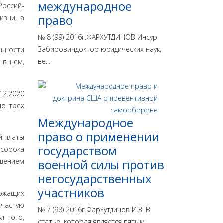
международное
Россий­
право
изни, а
№ 8 (99) 2016г.ФАРХУТДИНОВ Инсур
Забировичдоктор юридических наук,
ьно­сти
ве...
 в нем,
12.2020
до трех
Международное
право о применении
й платы
государством
 сорока
ишением
военной силы против
негосударственных
участников
ржа­щих
ча­стую
№ 7 (98) 2016г.Фархутдинов И.З. В
т того,
статье, которая является пятым