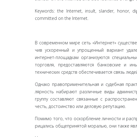
Keywords: the Internet, insult, slander, honor, d
committed on the Internet.
В современном мире сеть «Интернет» существен
чив ускоренный и упрощенный вариант удал
интернет-пло­щадкам организуются специальны
торговля, предо­ставляются банковские и и
технических средств обеспечи­вается связь люде
Однако правоприменительная и судебная практ
лярность набирают различные виды администр
группу составляют связанные с распространен
честь, достоин­ство или деловую репутацию.
Помимо того, что оскорбление личности и распр
рицались общепринятой моралью, они также явл