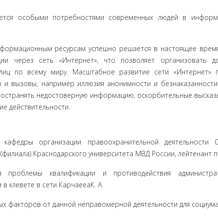
уется особыми потребностями современных людей в информ
нформационным ресурсам успешно решается в настоящее врем
ии через сеть «Интернет», что позволяет организовать до
 лиц по всему миру. Масштабное развитие сети «Интернет»
 и вызовы, например иллюзия анонимности и безнаказанности
ространять недостоверную информацию, оскорбительные высказ
ие действительности.
ль кафедры организации правоохранительной деятельности 
(филиала) Краснодарского университета МВД России, лейтенант 
я проблемы квалификации и противодействия администра
 клевете в сети КарчаееаК. А.
ных факторов от данной неправомерной деятельности для социума