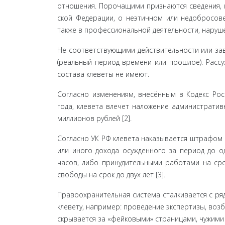
отношения. Порочащими признаются сведения, 
ской Федерации, о неэтичном или недобросове
также в профессиональной деятельности, наруше
Не соответствующими действительности или за
(реальный период времени или прошлое). Рассу
состава клеветы не имеют.
Согласно изменениям, внесённым в Кодекс Рос
года, клевета влечет наложение администрати
миллио­нов рублей [2].
Согласно УК РФ клевета наказывается штрафом 
или иного дохода осужденного за период до о
часов, либо принудительными работами на сро
свободы на срок до двух лет [3].
Правоохранительная система сталкивается с ряд
клевету, например: проведение экспертизы, возб
скрывается за «фейковыми» страницами, чужими 