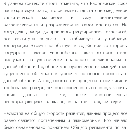
В данном контексте стоит отметить, что Европейский союз
часто критикуют за то, что он является достаточно медленной
«политической машиной» в силу значитель­ной
разветвленности и разрозненности своих институтов. Но
когда дело доходит до правового регулирования тех­нологий,
все институты вступают в стабильную и устой­чивую
кооперацию. Этому способствует и содействие со стороны
государств - членов Европейского союза, кото­рые также
выступают за ужесточение правового регули­рования в
данной области. Подобное многоуровневое вза­имодействие
существенно облегчает и ускоряет правовые процессы в
данной области. А «подгоняют» эти процессы в том числе и
требования граждан, чья обеспокоенность по поводу защиты
своих данных в сети, после многочис­ленных
непрекращающихся скандалов, возрастает с каж­дым годом.
Несмотря на общую скорость развития, данный процесс все
равно является постепенным и планомерным. Его начало
было ознаменовано принятием Общего регламента по за­