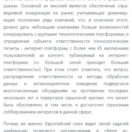
рынках. Основной их миссией является обеспечение спра­
ведливой конкуренции на рынке, учитывающее доминиру­
ющее положение ряда компаний, что, в конечном итоге,
должно дать небольшим компаниям больше возможно­стей
конкурировать с крупными технологическими плат­формами, и
определение субъекта ответственности (тех­нологические
гиганты - интернет-платформы с более чем 45 миллионами
пользователей) за контент, публикуемый на интернет-
платформах («с большой силой приходит большая
ответственность»). При этом стоит отметить, что вопрос
распределения ответственности за методы обра­ботки
данных и антиконкурентное поведение подвергался
многочисленным обсуждениям на протяжении последних
нескольких лет и повергался серьезной критике, что может
быть обусловлено, в том числе, и достаточно серьезным
лоббированием интересов в данной сфере.
Почему же именно Европейский союз видит своей за­дачей
унификацию правового регулирования в сфере ис­