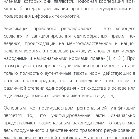
членами которых они являются. Подобная кооперация воз­
можна благодаря унификации правового регулирования ис­
пользования цифровых технологий.
Унификация правового регулирования - это «процесс
создания и санкционирования единообразных правил по­
ведения, происходящий на межгосударственном и нацио­
нальном уровнях в правовых рамках, установленных между­
народными и национальными нормами права» [1, с. 31]. При
этом результатом процесса унификации права могут стать не
только полностью аутентичные тексты норм, действую­щих в
разных правопорядках, но и приведение этих норм к
различной степени единообразия - от сходства в основе или
в деталях до полной словесной идентичности [2, с. 3].
Основным же преимуществом региональной унифи­кации
является то, что унифицированные акты изначально
предоставляют национальным законодателям готовую мо­
дель продуманного и действенного правового регулирования
для решения конкретной проблемы. Вызвано это неспособ­