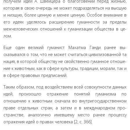
получили идеи А. Швейцера о благоговении перед жизнью,
которая в свою очередь не может подразделяться на высшую
и низшую, более ценную и менее ценную. Особое внимание в
его идеях уделялось расширению гуманности за пределы
межчеловеческих отношений к гуманизации общества в це­
лом.
Еще один великий гуманист Махатма Ганди ранее вы­
сказывался о том, что не может считаться цивилизованной та
нация, в которой обществу не свойственно гуманное отноше­
ние к животным, как в сфере культуры, традиции, морали, так и
в сфере правовых предписаний.
Таким образом, под воздействием всей совокупности данных
идей, произошло отражение понятий гуманизма по
отношению к животным сначала во внутригосударственном
праве отдельных стран, а затем и в международном про­
странстве, аналогично имевшему место ранее процессу
отра­жения идей о правах человека [2, с. 366].