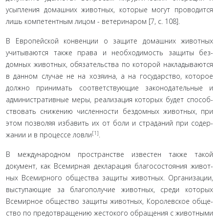
усыпления домашних животных, которые могут проводится
лишь компетентным лицом - ветеринаром [7, с. 108].
В Европейской конвенции о защите домашних живот­ных
учитываются также права и необходимость защиты без­
домных животных, обязательства по которой накладывают­ся
в данном случае не на хозяина, а на государство, которое
должно принимать соответствующие законодательные и
административные меры, реализация которых будет способ­
ствовать снижению численности бездомных животных, при
этом позволяя избавить их от боли и страданий при содер­
[1]
жании и в процессе ловли
.
В международном пространстве известен также такой
документ, как Всемирная декларация благосостояния живот­
ных Всемирного общества защиты животных. Организации,
выступающие за благополучие животных, среди которых
Всемирное общество защиты животных, Королевское обще­
ство по предотвращению жестокого обращения с животны­ми