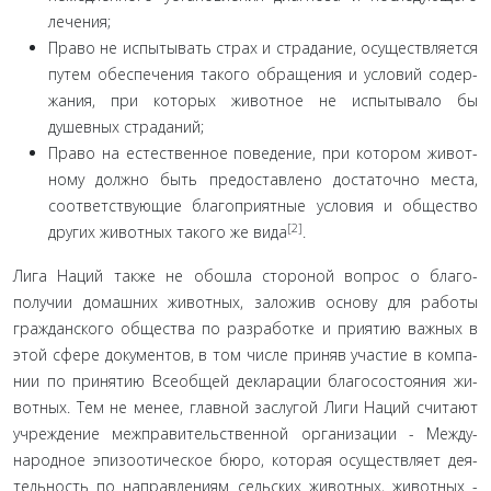
лечения;
Право не испытывать страх и страдание, осуществля­ется
путем обеспечения такого обращения и условий содер­
жания, при которых животное не испытывало бы
душевных страданий;
Право на естественное поведение, при котором живот­
ному должно быть предоставлено достаточно места,
соответствующие благоприятные условия и общество
[2]
других живот­ных такого же вида
.
Лига Наций также не обошла стороной вопрос о благо­
получии домашних животных, заложив основу для работы
гражданского общества по разработке и приятию важных в
этой сфере документов, в том числе приняв участие в компа­
нии по принятию Всеобщей декларации благосостояния жи­
вотных. Тем не менее, главной заслугой Лиги Наций считают
учреждение межправительственной организации - Между­
народное эпизоотическое бюро, которая осуществляет дея­
тельность по направлениям сельских животных, животных -