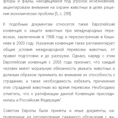
флоры и фауны, находящимися под угрозой исчезновения,
акцентировали внимание на охране животных в целях реше­
ния экономических проблем [5, с. 299].
К подобным документам относится также Европейская
конвенция о защите животных при международных пере­
возках, заключенная в 1968 году и пересмотренная в Киши­
неве в 2003 году. Указанная конвенция также регламентиру­ет
общие условия международной перевозки животных, от
правил подготовки и до разгрузки. Однако, наряду с этим
Европейская конвенция с 2003 года признает, что каждый
человек имеет моральную обязанность уважать животных и
должным образом принимать во внимание их способность к
страданию, а также необходимость избежать причинение
этих страданий животным во время перевозки. Необходимо
отметить, что к ратификации данной Конвенции присоеди­
1
нилась и Российская Федерация
.
Советом Европы были приняты и иные документы, на­
правленные на регулирование гуманного обращения с жи­