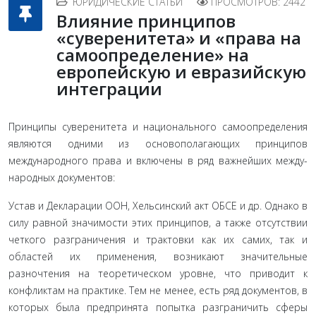
ЮРИДИЧЕСКИЕ СТАТЬИ
ПРОСМОТРОВ: 2442
Влияние принципов
«суверенитета» и «права на
самоопределение» на
европейскую и евразийскую
интеграции
Принципы суверенитета и национального самоопреде­ления
являются одними из основополагающих принципов
международного права и включены в ряд важнейших между­
народных документов:
Устав и Декларации ООН, Хельсин­ский акт ОБСЕ и др. Однако в
силу равной значимости этих принципов, а также отсутствии
четкого разграничения и трак­товки как их самих, так и
областей их применения, возникают значительные
разночтения на теоретическом уровне, что при­водит к
конфликтам на практике. Тем не менее, есть ряд до­кументов, в
которых была предпринята попытка разграничить сферы