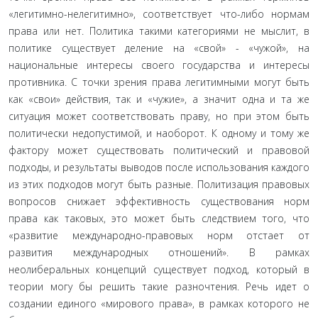
«легитимно-нелегитимно», со­ответствует что-либо нормам
права или нет. Политика таки­ми категориями не мыслит, в
политике существует деление на «свой» - «чужой», на
национальные интересы своего государ­ства и интересы
противника. С точки зрения права легитим­ными могут быть
как «свои» действия, так и «чужие», а значит одна и та же
ситуация может соответствовать праву, но при этом быть
политически недопустимой, и наоборот. К одному и тому же
фактору может существовать политический и пра­вовой
подходы, и результаты выводов после использования каждого
из этих подходов могут быть разные. Политизация правовых
вопросов снижает эффективность существования норм
права как таковых, это может быть следствием того, что
«развитие международно-правовых норм отстает от
развития международных отношений». В рамках
неолиберальных кон­цепций существует подход, который в
теории могу бы решить такие разночтения. Речь идет о
создании единого «мирового права», в рамках которого не