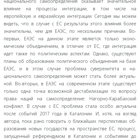
национального самоопределения оказывает значи­тельное
влияние на процессы интеграции, в том числе на
европейскую и евразийскую интеграции. Сегодня мы мо­жем
видеть, что в случае с ЕС результаты этого влияния бо­лее
значительны, чем для ЕАЭС, по нескольким причинам. Во-
первых, ЕАЭС на данном этапе является только эконо­
мическим объединением, в отличие от ЕС, где интеграция
идет также по политическим аспектам. Однако, существу­ют
планы об образовании политического объединения на базе
ЕАЭС, и в этом случае проблема суверенитета и на­
ционального самоопределения может стать более актуаль­
ной. Во-вторых, в ЕАЭС на современном этапе существует
только одна точка возможной дестабилизации по вопросу
права наций на самоопределение: Нагорно-Карабахский
конфликт. В случае с ЕС проблема стала особо актуальна
после событий 2017 года в Каталонии. И, хотя, на взгляд
автора, пока рано говорить о ближайших перспективах об­
разования новых государств на пространстве ЕС, процесс,
запущенный референдумом в Каталонии и событиями до