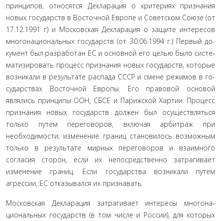
принципов, относятся Декларация о критериях признания
новых государств в Восточной Европе и Советском Союзе (от
17.12.1991 г) и Московская Декларация о защите интересов
многонациональных государств (от 30.06.1994 г.) Первый до­
кумент был разработан ЕС и основной его целью было систе­
матизировать процесс признания новых государств, которые
возникали в результате распада СССР и смене режимов в го­
сударствах Восточной Европы. Его правовой основой
являлись принципы ООН, СБСЕ и Парижской Хартии. Процесс
при­знания новых государств должен был осуществляться
только путем переговоров, включая арбитраж при
необходимости; изменение границ становилось возможным
только в результа­те мирных переговоров и взаимного
согласия сторон, если их непосредственно затрагивает
изменение границ. Если государ­ства возникали путем
агрессии, ЕС отказывался их признавать.
Московская Декларация затрагивает интересы многона­
циональных государств (в том числе и России), для которых