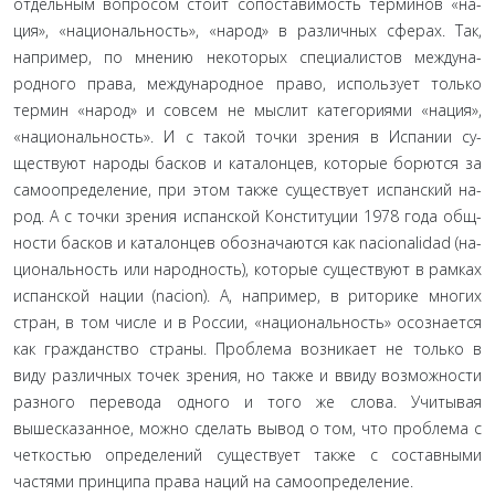
отдельным вопросом стоит сопоставимость терминов «на­
ция», «национальность», «народ» в различных сферах. Так,
например, по мнению некоторых специалистов междуна­
родного права, международное право, использует только
термин «народ» и совсем не мыслит категориями «нация»,
«национальность». И с такой точки зрения в Испании су­
ществуют народы басков и каталонцев, которые борются за
самоопределение, при этом также существует испанский на­
род. А с точки зрения испанской Конституции 1978 года общ­
ности басков и каталонцев обозначаются как nacionalidad (на­
циональность или народность), которые существуют в рамках
испанской нации (nacion). А, например, в риторике многих
стран, в том числе и в России, «национальность» осознается
как гражданство страны. Проблема возникает не только в
виду различных точек зрения, но также и ввиду возможности
разного перевода одного и того же слова. Учитывая
вышеска­занное, можно сделать вывод о том, что проблема с
четкостью определений существует также с составными
частями прин­ципа права наций на самоопределение.