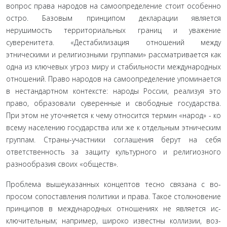
во­прос права народов на самоопределение стоит особенно
остро. Базовым принципом декларации является
нерушимость тер­риториальных границ и уважение
суверенитета. «Дестаби­лизация отношений между
этническими и религиозными группами» рассматривается как
одна из ключевых угроз миру и стабильности международных
отношений. Право народов на самоопределение упоминается
в нестандартном контексте: народы России, реализуя это
право, образовали суверенные и свободные государства.
При этом не уточняется к чему отно­сится термин «народ» - ко
всему населению государства или же к отдельным этническим
группам. Страны-участники со­глашения берут на себя
ответственность за защиту культурно­го и религиозного
разнообразия своих «обществ».
Проблема вышеуказанных концептов тесно связана с во­
просом сопоставления политики и права. Такое столкновение
принципов в международных отношениях не является ис­
ключительным; например, широко известны коллизии, воз­