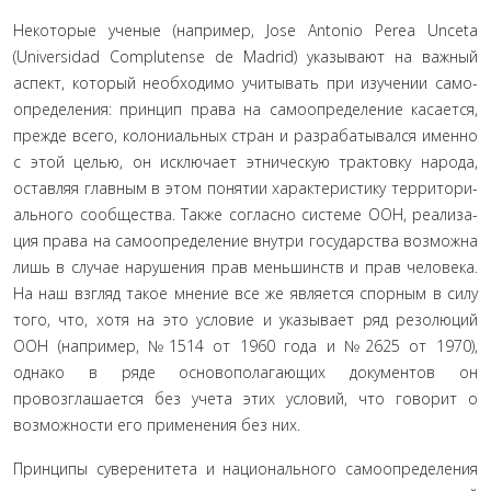
Некоторые ученые (например, Jose Antonio Perea Unceta
(Universidad Complutense de Madrid) указывают на важный
аспект, который необходимо учитывать при изучении само­
определения: принцип права на самоопределение касается,
прежде всего, колониальных стран и разрабатывался именно
с этой целью, он исключает этническую трактовку народа,
оставляя главным в этом понятии характеристику территори­
ального сообщества. Также согласно системе ООН, реализа­
ция права на самоопределение внутри государства возможна
лишь в случае нарушения прав меньшинств и прав человека.
На наш взгляд такое мнение все же является спорным в силу
того, что, хотя на это условие и указывает ряд резолюций
ООН (например, №1514 от 1960 года и №2625 от 1970),
однако в ряде основополагающих документов он
провозглашается без учета этих условий, что говорит о
возможности его применения без них.
Принципы суверенитета и национального самоопреде­ления