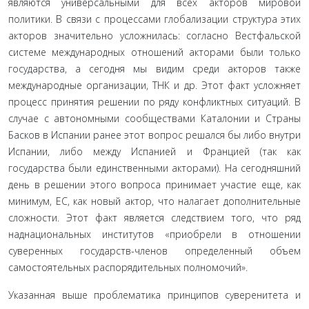
являются универсальными для всех акторов мировой
политики. В связи с процессами глобализации структура этих
акторов значительно усложнилась: согласно Вестфальской
си­стеме международных отношений акторами были только
го­сударства, а сегодня мы видим среди акторов также
междуна­родные организации, ТНК и др. Этот факт усложняет
процесс принятия решении по ряду конфликтных ситуаций. В
случае с автономными сообществами Каталонии и Страны
Басков в Испании ранее этот вопрос решался бы либо внутри
Испании, либо между Испанией и Францией (так как
государства были единственными акторами). На сегодняшний
день в решении этого вопроса принимает участие еще, как
минимум, ЕС, как новый актор, что налагает дополнительные
сложности. Этот факт является следствием того, что ряд
наднациональных ин­ститутов «приобрели в отношении
суверенных государств-чле­нов определенный объем
самостоятельных распорядительных полномочий».
Указанная выше проблематика принципов суверени­тета и