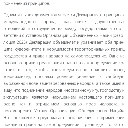
применения принципов.
Одним из таких документов является Декларация о прин­ципах
международного права, касающихся дружественных
отношений и сотрудничества между государствами в соот­
ветствии с Уставом Организации Объединенных Наций (резо­
люция 2625). Декларация объединяет и уравнивает оба прин­
ципа: суверенитета и нерушимости территориальных границ
государства и права народов на самоопределение. Одна из
основных причин реализации права на самоопределение со­
стоит в том, чтобы «незамедлительно положить конец
колони­ализму, проявляя должное уважение к свободно
выраженной воле заинтересованных народов, а также имея в
виду, что под­чинение народов иностранному игу, господству и
эксплуата­ции является нарушением настоящего принципа,
равно как и отрицанием основных прав человека, и
противоречит Уставу Организации Объединенных Наций».
Это положение пред­полагает ограничения в применении
принципа права на само­определение - речь идет только о