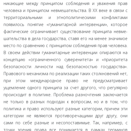
никающие между принципом соблюдения и уважения прав
человека и принципом невмешательства. В XX веке в связи с
территориальными и этнополитическими конфликтами
появилось понятие «гуманитарной интервенции», которое
фактические ограничивает существование принципа невме­
шательства в дела государства, ставя его на менее значимое
место по сравнению с принципом соблюдения прав человека.
В своем действии гуманитарные интервенции опираются на
концепцию «ограниченного суверенитета» и «приоритета
без­опасности личности над безопасностью государства».
Право­вого механизма по реализации таких столкновений нет,
при этом международное право не предусматривает
ущемление одного принципа за счет другого, что регулярно
происходит в политике. Проблема разночтения заключается
не только в разных подходах к вопросам, но и в том, что
политика и право используют разные категории, причем эти
категории не явля­ются противоречащими друг другу, они
сами по себе разные и несопоставимые. Так, например, с
точки зрения права все понимается в рамках терминов