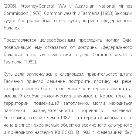
[2006], Attorney-General (WA) v Australian National Airlines
Commission [1976], Common wealth v Tasmania [1983] Высо­ким
судом Австралии была отвергнута доктрина «федераль­ного
баланса.
Представляется целесообразным проследить логику Суда,
позволившую ему отказаться от доктрины «федераль­ного
баланса» в пользу федерации в деле Common wealth v
Tasmania [1983].
Суть дела заключалась в следующем: правительство штата
Тасмания приняло решение построить плотину на реке,
которая привела бы к затоплению части территории штата,
имевшей особую экологическую значимость. Кроме того, на
территории, подлежащей затоплению, могли нахо­диться
памятники жизнедеятельности коренного населения
Австралии, в связи с чем в 1982 г. эта территория была вклю­
чена в список охраняемых объектов всемирного культурно­го
и приводного наследия ЮНЕСКО. В 1983 г. федерацией был