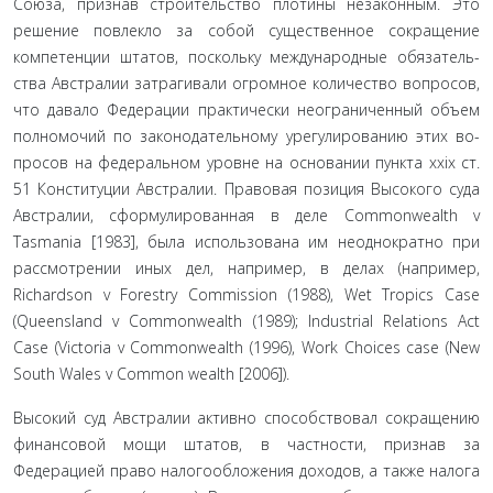
Союза, признав строительство плотины незаконным. Это
решение повлекло за собой существенное сокращение
компетенции штатов, поскольку международные обязатель­
ства Австралии затрагивали огромное количество вопросов,
что давало Федерации практически неограниченный объем
полномочий по законодательному урегулированию этих во­
просов на федеральном уровне на основании пункта xxix ст.
51 Конституции Австралии. Правовая позиция Высокого суда
Австралии, сформулированная в деле Commonwealth v
Tasmania [1983], была использована им неоднократно при
рассмотрении иных дел, например, в делах (например,
Richardson v Forestry Commission (1988), Wet Tropics Case
(Queensland v Commonwealth (1989); Industrial Relations Act
Case (Victoria v Commonwealth (1996), Work Choices case (New
South Wales v Common wealth [2006]).
Высокий суд Австралии активно способствовал сокра­щению
финансовой мощи штатов, в частности, признав за
Федерацией право налогообложения доходов, а также налога