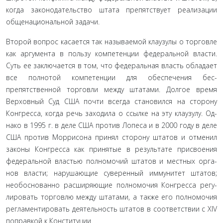
когда законода­тельство штата препятствует реализации
общенациональ­ной задачи.
Второй вопрос касается так называемой клаузулы о торговле
как аргумента в пользу компетенции федеральной власти.
Суть ее заключается в том, что федеральная власть обладает
все полнотой компетенции для обеспечения бес­
препятственной торговли между штатами. Долгое время
Верховный Суд США почти всегда становился на сторону
Конгресса, когда речь заходила о ссылке на эту клаузулу. Од­
нако в 1995 г. в деле США против Лопеса и в 2000 году в деле
США против Моррисона принял сторону штатов и отме­нил
законы Конгресса как принятые в результате присвоения
федеральной властью полномочий штатов и местных орга­
нов власти; нарушающие суверенный иммунитет штатов;
необоснованно расширяющие полномочия Конгресса регу­
лировать торговлю между штатами, а также его полномочия
регламентировать деятельность штатов в соответствии с XIV
поправкой к Конституции.