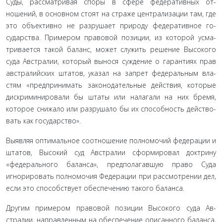
Суды, рассматривая споры в сфере федеративных от­
ношений, в основном стоят на страже централизации там, где
это объективно не разрушает природу федеративное го­
сударства. Примером правовой позиции, из которой усма­
тривается такой баланс, может служить решение Высокого
суда Австралии, который вынося суждение о гарантиях прав
австралийских штатов, указал на запрет федеральным вла­
стям «предпринимать законодательные действия, которые
дискриминировали бы штаты или налагали на них бремя,
которое снижало или разрушало бы их способность действо­
вать как государство».
Выявляя оптимальное соотношение полномочий феде­рации и
штатов, Высокий суд Австралии сформировал док­трину
«федерального баланса», предполагавшую право Суда
игнорировать полномочия Федерации при рассмотрении дел,
если это способствует обеспечению такого баланса.
Другим примером правовой позиции Высокого суда Ав­
стралии, направленным на обеспечение описанного балан­са,