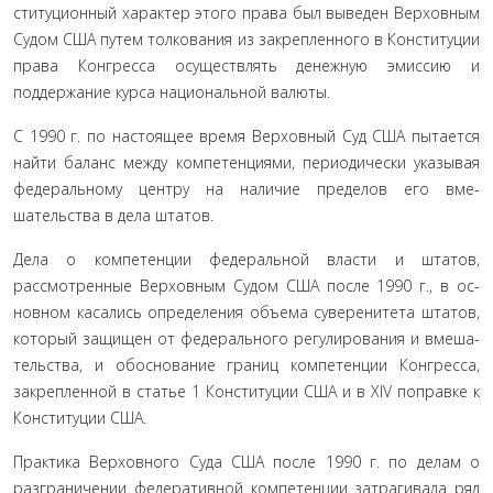
ституционный характер этого права был выведен Верховным
Судом США путем толкования из закрепленного в Консти­туции
права Конгресса осуществлять денежную эмиссию и
поддержание курса национальной валюты.
С 1990 г. по настоящее время Верховный Суд США пы­тается
найти баланс между компетенциями, периодически указывая
федеральному центру на наличие пределов его вме­
шательства в дела штатов.
Дела о компетенции федеральной власти и штатов,
рассмотренные Верховным Судом США после 1990 г., в ос­
новном касались определения объема суверенитета штатов,
который защищен от федерального регулирования и вмеша­
тельства, и обоснование границ компетенции Конгресса,
закрепленной в статье 1 Конституции США и в XIV поправке к
Конституции США.
Практика Верховного Суда США после 1990 г. по делам о
разграничении федеративной компетенции затрагивала ряд