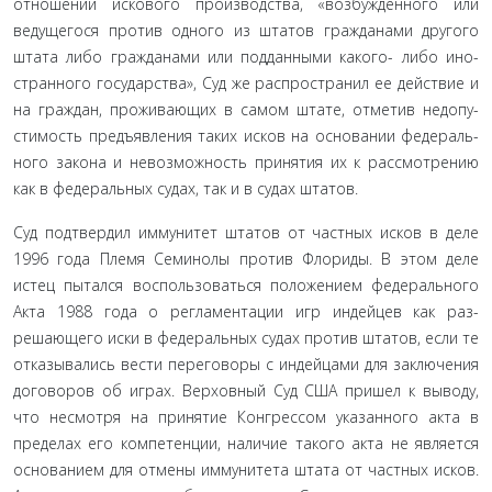
отношении искового производства, «возбужденного или
ведущегося против одного из штатов гражданами другого
штата либо гражданами или подданными какого- либо ино­
странного государства», Суд же распространил ее действие и
на граждан, проживающих в самом штате, отметив недопу­
стимость предъявления таких исков на основании федераль­
ного закона и невозможность принятия их к рассмотрению
как в федеральных судах, так и в судах штатов.
Суд подтвердил иммунитет штатов от частных исков в деле
1996 года Племя Семинолы против Флориды. В этом деле
истец пытался воспользоваться положением федераль­ного
Акта 1988 года о регламентации игр индейцев как раз­
решающего иски в федеральных судах против штатов, если те
отказывались вести переговоры с индейцами для заключе­ния
договоров об играх. Верховный Суд США пришел к вы­воду,
что несмотря на принятие Конгрессом указанного акта в
пределах его компетенции, наличие такого акта не является
основанием для отмены иммунитета штата от частных исков.