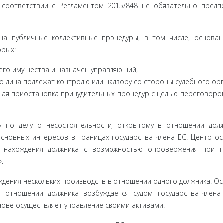
соответ­ствии с Регламентом 2015/848 не обязательно предп
а публич­ные коллективные процедуры, в том числе, основа
орых:
его иму­щества и назначен управляющий,
 лица под­лежат контролю или надзору со стороны судебного орг
ная при­остановка принудительных процедур с целью переговоро
у по делу о несостоятельности, открытому в отношении дол
новных интересов в границах государства-члена ЕС. Центр ос
у нахожде­ния должника с возможностью опровержения при 
.
дения нескольких производств в отношении одного должника. О
 отно­шении должника возбуждается судом государства-члена
ове осу­ществляет управление своими активами.