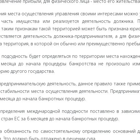
звлечение прибыли, для физического лица - место его жительства
ния ме­ста осуществления управления своими интересами можно 
часть имущества или реализуется деятельность должника. 
таким при­знакам такой территорией может быть признана юрисд
твляется деятельность должника-предпринимателя, а для физич
а террито­рия, в которой он обычно или преимущественно пребы
подсуд­ность будет определяться по территории места нахожден
3 месяца до начала процедуры банкротства не произошло из
рию другого государства.
ред­принимательскую деятельность, данное правило также приме
стабильности места осуществления деятельности. Предпри­нима
 месяца до начала банкротных процедур.
ределе­ния международной подсудности поставлено в зависим
 стран ЕС за 6 месяцев до начала банкротных процедур.
а обязан­ность по самостоятельному определению оснований д
. Это долж­но быть отражено в решении суда.