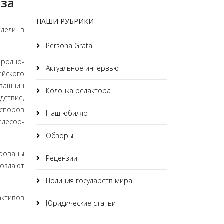
юза
НАШИ РУБРИКИ
одели в
Persona Grata
ародно-
Актуальное интервью
ейского
Квашнин
Колонка редактора
дствие,
 споров
Наш юбиляр
елесоо­
Обзоры
ированы
Рецензии
создают
Полиция государств мира
активов
Юридические статьи