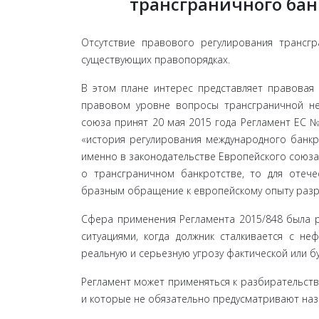
трансграничного бан
Отсутствие правового регулирования трансгр
существующих правопорядках.
В этом плане интерес представляет правовая 
правовом уровне во­просы трансграничной нес
союза принят 20 мая 2015 года Регламент ЕС №2
«история регу­лирования международного банкро
именно в законодательстве Европейского союза 
о трансграничном банкротстве, то для отече
бразным обращение к европейскому опыту разреш
Сфера применения Регламента 2015/848 была р
ситуациями, когда должник сталкивается с не
реальную и серьезную угрозу фак­тической или б
Регламент может применяться к разбирательства
и которые не обязательно предусматривают наз