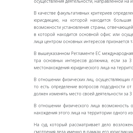
осуществления деятельности, направленной на и
В качестве факультативных критериев определе
юрисдикцию, на которой находится большая 
возможности установления страны, отвечающей 
в которой находится основной офис или осущес
лица центром основных интересов признается т
В вышеуказанном Регламенте ЕС международная 
тра основных интересов должника, если за 
местонахож­дения юридического лица на террито
В отношении физических лиц, осуществляющих п
то есть определение вопросов подсудности от 
должен изменять место своей деятельности за 3
В отношении физического лица возможность оп
нахождения этого лица на территории одного из
На суд, который рассматривает дело возложен
смотрения дела именно в рамках его юрисдикции