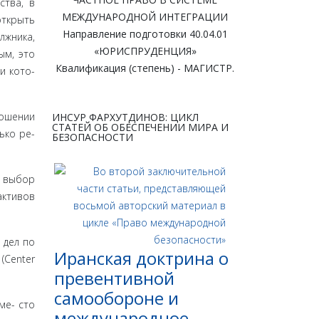
ства, в
МЕЖДУНАРОДНОЙ ИНТЕГРАЦИИ
открыть
Направление подготовки 40.04.01
лжника,
«ЮРИСПРУДЕНЦИЯ»
ым, это
Квалификация (степень) - МАГИСТР.
и кото­
ношении
ИНСУР ФАРХУТДИНОВ: ЦИКЛ
СТАТЕЙ ОБ ОБЕСПЕЧЕНИИ МИРА И
ько ре­
БЕЗОПАСНОСТИ
я выбор
активов
 дел по
Иранская доктрина о
(Center
превентивной
самообороне и
ме- сто
международное