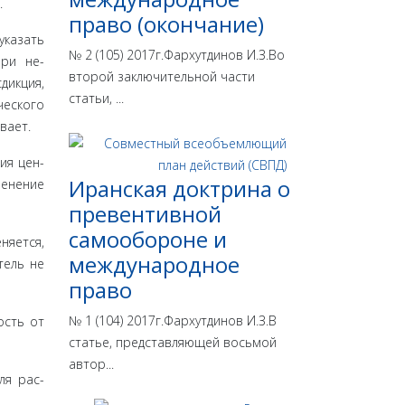
.
право (окончание)
указать
№ 2 (105) 2017г.Фархутдинов И.З.Во
При не­
второй заключительной части
ик­ция,
статьи, ...
еско­го
вает.
ия цен­
Иранская доктрина о
менение
превентивной
самообороне и
няется,
международное
тель не
право
№ 1 (104) 2017г.Фархутдинов И.З.В
ость от
статье, представляющей восьмой
автор...
ля рас­