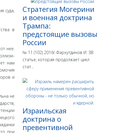
Стратегия Могерини
я суда,
и военная доктрина
.
Трампа:
тства в
предстоящие вызовы
России
от нее.
№ 11 (102) 2016г.Фархутдинов И. ЗВ
оллизи­
статье, которая продолжает цикл
яет нам
стат...
номочия
воров и
льна не
дарств,
Израильская
етенции
доктрина o
нецкого
ажданки
превентивной
что при