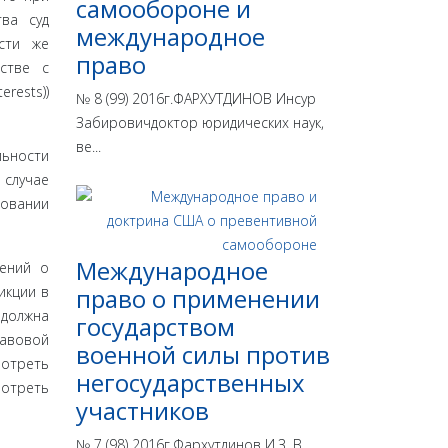
самообороне и
тва суд
международное
сти же
право
стве с
rests))
№ 8 (99) 2016г.ФАРХУТДИНОВ Инсур
Забировичдоктор юридических наук,
ве...
льности
 случае
ровании
Международное
жений о
икции в
право о применении
 должна
государством
равовой
военной силы против
отреть
негосударственных
мотреть
участников
№ 7 (98) 2016г.Фархутдинов И.З. В