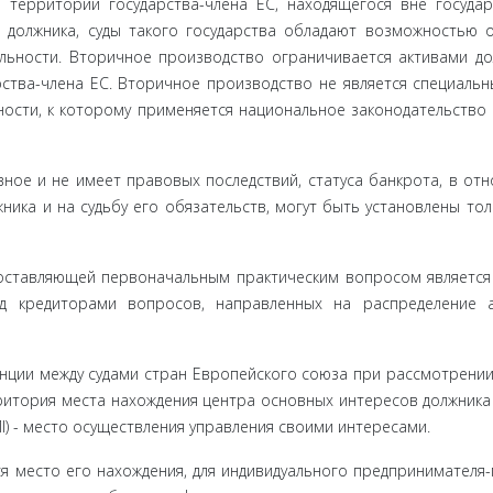
 терри­тории государства-члена ЕС, находящегося вне государ
 должника, суды такого государства обладают возможностью 
льности. Вто­ричное производство ограничивается активами до
ства-члена ЕС. Вторичное производство не является специальн
ости, к кото­рому применяется национальное законодательство 
ное и не имеет правовых последствий, статуса банкрота, в от
жника и на судьбу его обязательств, могут быть установлены тол
оставляю­щей первоначальным практическим вопросом являетс
ед кредиторами вопросов, направленных на распределение 
енции между судами стран Европейского союза при рассмотрении
рито­рия места нахождения центра основных интересов должника 
OMI) - место осуществления управления своими интересами.
я место его нахождения, для индивидуального предпринимателя-