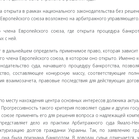
ла откры­та в рамках национального законодательства без решени
 Евро­пейского союза возложено на арбитражного управляющего
 члена Европейского союза, где открыта процедура банкро
х с ней.
в даль­нейшем определить применимое право, которая зависит 
го члена Европейского союза, в котором оно открыто. Именно к
конодательство суда, начавшего процедуру банкротства, позвол
ство, составляющее кон­курсную массу, соответствующие пол
я взаимозачета, правовые последствия для действующих дого
по месту нахождения центра основных интересов должника актуа
 Прогрес­сивность такого критерия позволяет судам и других госу
 союзе приме­нять его для решения вопроса о надлежащей комп
представляет дело из практики Арбитражного суда Ямало-Не
туризацию долгов граждан­ки Украины. Так, по заявлению гр
 она была признана банкротом. В доводах судьи отмечается, 