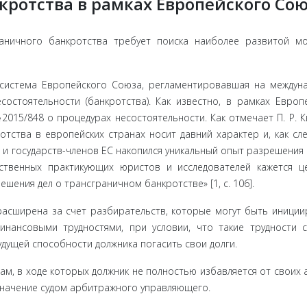
кротства в рамках Европейского Со
анично­го банкротства требует поиска наиболее развитой м
система Европейского Союза, ре­гламентировавшая на междун
остоятельности (банкротства). Как известно, в рамках Европ
015/848 о процедурах несосто­ятельности. Как отмечает П. Р. 
тства в европейских странах носит давний характер и, как сле
и государств-чле­нов ЕС накопился уникальный опыт разрешения
ственных прак­тикующих юристов и исследователей кажется ц
ения дел о трансграничном банкротстве» [1, c. 106].
ас­ширена за счет разбирательств, которые могут быть ини­ци
финансовыми трудностями, при условии, что такие трудности 
удущей способности должника погасить свои долги.
м, в ходе которых должник не полностью избавляется от своих 
на­чение судом арбитражного управляющего.