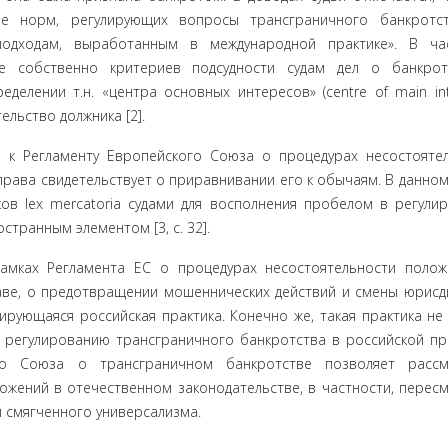
ве норм, регулирующих вопросы трансгранич­ного банкротс
одходам, выработанным в международной практике». В ча
е собственно критериев подсудности судам дел о банкрот
елении т.н. «центра основных интересов» (centre of main inte
льство должника [2].
 к Регламен­ту Европейского Союза о процедурах несостояте
 права свидетельствует о приравнивании его к обычаям. В данном
ов lex mercatoria судами для восполнения пробелом в регули
транным элементом [3, с. 32].
мках Ре­гламента ЕС о процедурах несостоятельности поло
ве, о предотвращении мошеннических действий и смены юрис­д
рующаяся российская практика. Конечно же, такая практи­ка не
 регулированию трансграничного банкротства в российской п
го Со­юза о трансграничном банкротстве позволяет рассм
ожений в отечественном законодательстве, в частности, перес
 смягчен­ного универсализма.