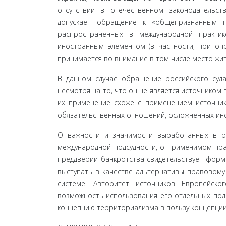
отсутствии в отечественном законодательст
допускает обращение к «общепризнанным п
распространенных в международной практик
иностранным элементом (в частности, при опред
принимается во внимание в том числе место жите
В данном случае обращение российского суда
несмо­тря на то, что он не является источником
их примене­ние схоже с применением источник
обязательственных от­ношений, осложненных инос
О важности и значимости выработанных в ра
международной подсудности, о применимом пра
преддверии банкротства свидетельствует форми­
выступать в качестве альтернативы правовому
системе. Авторитет источников Европейско
возможность использования его отдельных пол
концепцию территориализма в пользу концепции