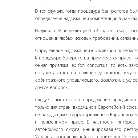
В тех случаях, когда процедура банкротства бы
определение надлежащей компетенции в рамках
Надлежащей юрисдикцией обладают суды того
отношении любых исковых требований, связанны
Определение надлежащей юрисдикции позволяет 
К процедуре банкротства применяется право то
онная привязка lex fori concursus, то есть за
получить ответ на наличие должников, имуще
арбитражного управляющего, возможные услови
другие вопросы.
Следует заметить, что определение юрисдикции 
только для стран, входящих в Европейский союз.
не находящихся территориально в Европейском
и применимом праве. В частности, интерес 
автономного округа, инициировавшего реструк
Украины, прожива­ющей на территории России,