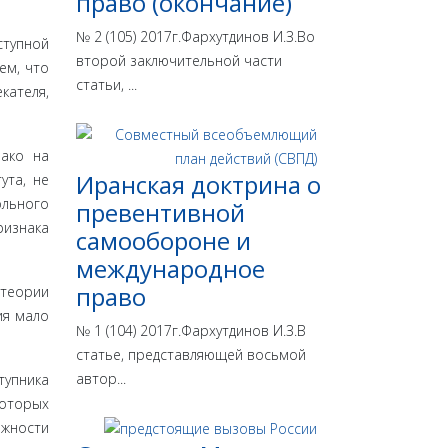
право (окончание)
№ 2 (105) 2017г.Фархутдинов И.З.Во
ступной
второй заключительной части
ем, что
статьи, ...
кателя,
нако на
Иранская доктрина о
ута, не
ольного
превентивной
ризнака
самообороне и
международное
право
 теории
ия мало
№ 1 (104) 2017г.Фархутдинов И.З.В
статье, представляющей восьмой
автор...
тупника
которых
ожности