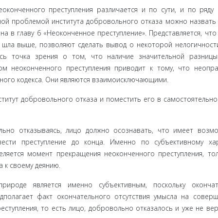
кон­ченного преступления различается и по сути, и по ряду
ной проблемой института добровольного отказа можно назвать 
а в главу 6 «Неоконченное преступление». Представ­ляется, что
ь шла выше, позволяют сделать вывод о некоторой нелогичност
лась точка зрения о том, что наличие значительной разниц
том неоконченного преступления приводит к тому, что неопр
вного кодекса. Они являются взаимоисключающи­ми.
и­тут добровольного отказа и поместить его в самостоятель­но
льно отказываясь, лицо должно осознавать, что имеет возмо
ести преступление до конца. Именно по субъективному хар
ляется момент прекращения неоконченного преступления, тол
 к своему деянию.
рироде является именно субъективным, поскольку окончат
едполагает факт окончательного отсутствия умысла на совер
тупле­ния, то есть лицо, добровольно отказалось и уже не верн