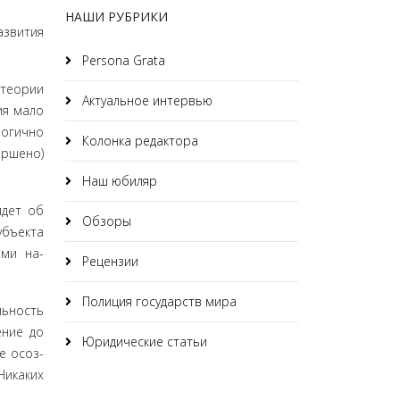
НАШИ РУБРИКИ
з­вития
Persona Grata
 теории
Актуальное интервью
ия мало
огично
Колонка редактора
ершено)
Наш юбиляр
идет об
Обзоры
убъекта
ыми на­
Рецензии
Полиция государств мира
ь­ность
ение до
Юридические статьи
е осоз­
Никаких