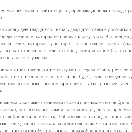
реступле­ния можно найти еще в дореволюционном периоде ра
а.
 к кон­цу девятнадцатого - началу двадцатого века в российской
й деятельности, которая не привела к результату. Эта концепц
реступление, которые существуют в настоящее время. Анал
алось как оконченное, если в нем (в деянии, которое было сов
 состава преступления.
овной ответственности не наступает, следовательно, речь не 
ой ответ­ственности еще нет и не будет, если поведение с
вленным уго­ловным законом критериям. Также разными учен
а.
овольный отказ имеет главными своими признаками его добровол
признак, как осознание самой возможности довести преступл
ка - добро­вольности отказа. Добровольность предполагает тако
ыделение дан­ного признака дополнительно является излишним. 
 не ставится как обязательные условия добровольного отказа.