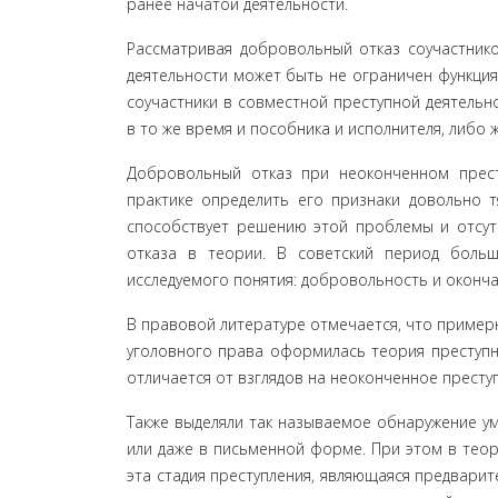
ранее начатой деятельности.
Рассматривая добровольный отказ соучастников
деятельности может быть не ограничен функци­я
соучастники в совместной преступной деятельно
в то же время и пособника и ис­полнителя, либо 
Добровольный отказ при неоконченном престу
практике определить его признаки довольно тя
способствует решению этой проблемы и от­су
отказа в теории. В советский период боль­ш
исследуемого понятия: добровольность и окон­ч
В правовой литературе отмечается, что примерно
уголовного права оформилась теория пре­ступно
отличается от взглядов на неокон­ченное прест
Также выделяли так называемое обнаружение ум
или даже в письменной форме. При этом в теори
эта стадия преступления, являющаяся предварит