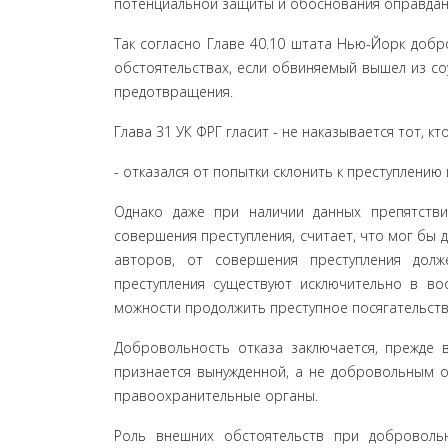
потенциальной защиты и обоснования оправдан
Так согласно Главе 40.10 штата Нью-Йорк добро
обстоятельствах, если обвиняемый вышел из соу
предотвращения.
Глава 31 УК ФРГ гласит - не наказывается тот, кт
- отказался от попытки склонить к преступлени
Однако даже при наличии данных препятстви
совершения преступления, считает, что мог бы 
авторов, от совершения преступления долж
преступления существуют исключительно в во
можности продолжить преступное посягательство,
Добровольность отказа заключается, прежде вс
признается вынужденной, а не добровольным о
правоохранительные органы.
Роль внешних обстоятельств при добровольн