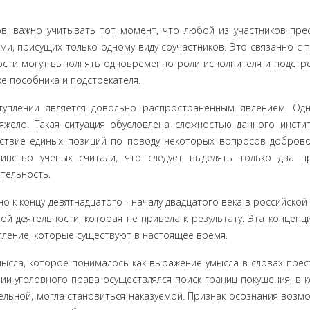
, важ­но учитывать тот момент, что любой из участников пре­
ми, присущих только одному виду соучастников. Это связанно с т
сти могут выполнять одновременно роли испол­нителя и подстре
же пособника и подстрекателя.
пле­нии является довольно распространенным явлением. Од­
­жело. Такая ситуация обусловлена сложностью данного инстит
тствие единых позиций по поводу некоторых вопросов добров
инство ученых считали, что следует выделять только два п
ательность.
 к концу девятнадцатого - началу двадцатого века в россий­ской
й деятельности, которая не привела к результату. Эта концепц
упление, которые существуют в настоящее время.
ыс­ла, которое понималось как выражение умысла в словах прес
и уголовного права осуществлялся поиск границ по­кушения, в 
ельной, могла становиться наказуемой. При­знак осознания возм