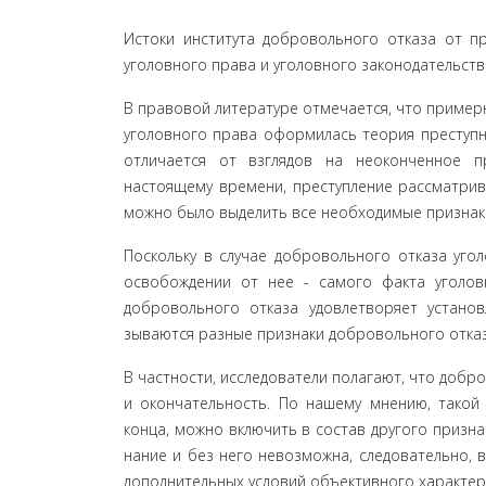
Истоки института добровольного отказа от п
уголовного права и уголовного законодательств
В правовой литературе отмечается, что примерно
уголовного права оформилась теория преступ­но
отличается от взглядов на неоконченное п
настоящему времени, преступление рассма­трив
можно было выделить все необходимые признаки
Поскольку в случае добровольного отказа угол
освобождении от нее - самого факта уголовн
добровольного отказа удовлетворяет устано
зываются разные признаки добровольного отказ
В частности, исследователи полагают, что добр
и окончательность. По нашему мнению, такой 
конца, можно включить в состав другого призна
нание и без него невозможна, следовательно, в
дополнительных условий объективного характера