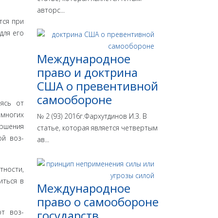
авторс...
тся при
для его
Международное
право и доктрина
США о превентивной
самообороне
аясь от
 многих
№ 2 (93) 2016г.Фархутдинов И.З. В
ершения
статье, которая является четвертым
ой воз­
ав...
­ности,
иться в
Международное
право о самообороне
ют воз­
государств