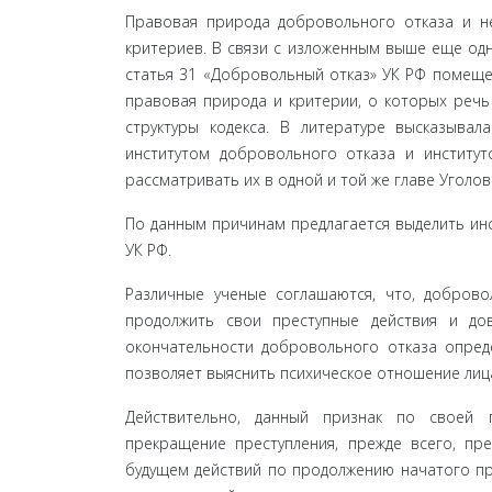
Правовая природа добровольного отказа и нео
критериев. В связи с изложенным выше еще од­
статья 31 «Добровольный отказ» УК РФ по­мещен
правовая природа и критерии, о кото­рых реч
структуры кодекса. В литературе вы­сказыва
институтом добровольного отказа и ин­ститу
рассматривать их в одной и той же главе Уголо
По данным причинам предлагается выделить инст
УК РФ.
Различные ученые соглашаются, что, доброво
продолжить свои преступные действия и дов
окончательности добровольного отказа опреде
позволяет выяснить психическое отношение лица
Действительно, данный признак по своей п
прекращение преступления, прежде всего, пр
будущем действий по продолжению начатого прес