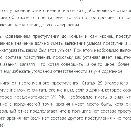
 от уголовной ответственности в связи с добровольным отка­зо
ние» об отказе от преступления только по той причине, что о
личие препятствий для его совершения.
«до­ведением преступления до конца» и сам «конец престу­п
епенное значение должно иметь выяснение умысла преступника, 
жет указать, каким был этот умысел. При этом необходимо выясн
 состава преступления, посколь­ку как устанавливает защитни
аказания, заявляя, что хотел совершить какое-то иное, более
ит ему избежать уголовной ответственности за уже содеянное.
чия от неоконченного преступления. Статья 29 Уголовного к
упле­ние можно считать оконченным, если в деянии, которое со
о­торое предусматривает УК РФ. Необходимо иметь в виду, чт
е­ние с юридической точки зрения имеет место быть, хотя о
­вольный отказ предполагает, что в принципе нет состава престу
ки зрения нет (если нет состава другого престу­пления - но тог
а).