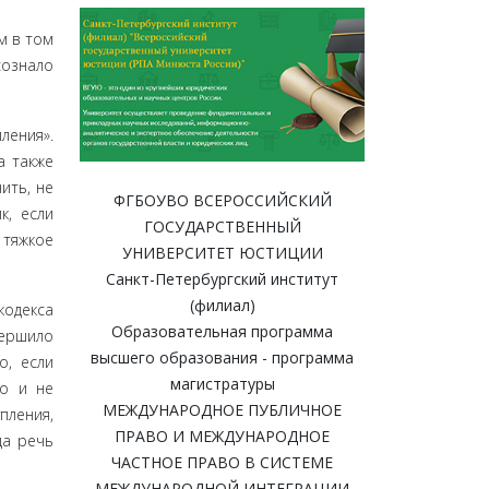
м в том
сознало
ления».
а также
ить, не
ФГБОУВО ВСЕРОССИЙСКИЙ
к, если
ГОСУДАРСТВЕННЫЙ
 тяжкое
УНИВЕРСИТЕТ ЮСТИЦИИ
Санкт-Петербургский институт
(филиал)
одек­са
Образовательная программа
вершило
высшего образования - программа
о, если
магистратуры
но и не
МЕЖДУНАРОДНОЕ ПУБЛИЧНОЕ
пления,
ПРАВО И МЕЖДУНАРОДНОЕ
да речь
ЧАСТНОЕ ПРАВО В СИСТЕМЕ
МЕЖДУНАРОДНОЙ ИНТЕГРАЦИИ