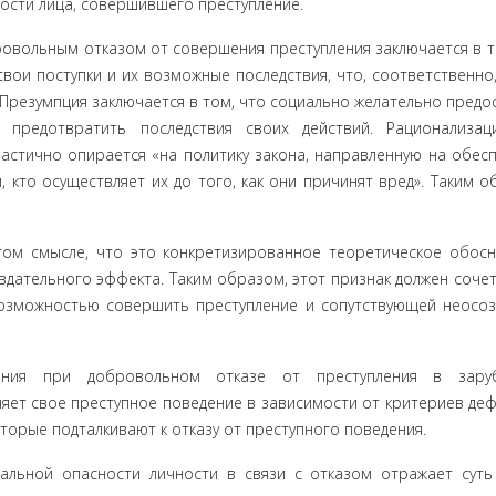
ости лица, совершившего преступление.
о­вольным отказом от совершения преступления заключа­ется в т
вои поступки и их возможные последствия, что, соответственно
Презумпция заключается в том, что соци­ально желательно предо
предотвратить последствия своих действий. Рационализаци
частично опирается «на политику закона, направленную на обес
, кто осуществляет их до того, как они причинят вред». Таким о
 том смысле, что это конкретизированное теоретическое обо­с
вдательного эффекта. Таким образом, этот признак должен сочет
озможностью совершить преступление и со­путствующей неосо
ования при добровольном отказе от преступления в зару
няет свое преступное поведение в зависимости от критериев деф
о­торые подталкивают к отказу от преступного поведения.
альной опасности личности в связи с отказом отражает суть