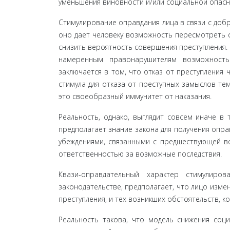
уменьшения виновности и/или социаль­ной опасн
Стимулирование оправдания лица в связи с добр
оно дает человеку возможность пересмо­треть с
снизить вероятность совершения преступления. 
намеренным правонару­шителям возможность 
заключается в том, что отказ от преступления 
стимула для отказа от преступных замыслов тем
это своеобразный иммунитет от наказания.
Реальность, однако, выглядит совсем иначе в
предполагает знание закона для получения опра
убеждениями, связанными с предше­ствующей в
ответственностью за возмож­ные последствия.
Квази-оправдательный характер стимулир
законодательстве, предполагает, что лицо изме
преступления, и тех возникших обстоятельств, к
Реальность такова, что модель снижения соци