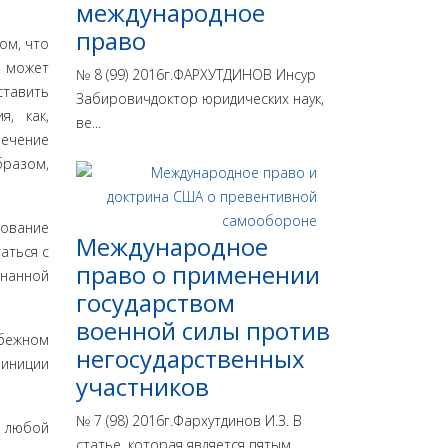
международное
право
ом, что
, может
№ 8 (99) 2016г.ФАРХУТДИНОВ Инсур
ставить
Забировичдоктор юридических наук,
я, как,
ве...
печение
бразом,
нование
Международное
аться с
право о применении
знанной
государством
военной силы против
бежном
негосударственных
и­ниции
участников
№ 7 (98) 2016г.Фархутдинов И.З. В
 лю­бой
статье, которая является пятым