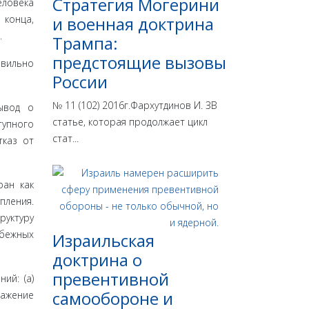
Стратегия Могерини
еловека
 конца,
и военная доктрина
.
Трампа:
предстоящие вызовы
­вильно
России
№ 11 (102) 2016г.Фархутдинов И. ЗВ
ывод о
статье, которая продолжает цикл
тупного
стат...
тказ от
ран как
пления.
руктуру
убежных
Израильская
доктрина o
превентивной
ий: (а)
самообороне и
ражение