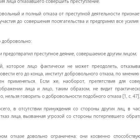
ия лица отказавшего совершить преступление.
воль­ный и полный отказа от преступной деятельности при­знае
частия до совершения посягательства и предпринял все усилия 
о до­бровольно:
ю и предотвратил преступное деяние, совершаемое другим лицом;
й, ко­торое лицо фактически не может преодолеть, отказыв
довести его до конца, институт добровольного отказа, по мнению
ен при­меняться. Если же, наоборот, препятствия для сов
ображении лица и лицо, таким образом, не видит практическ
 нельзя говорить о добровольности подобного отказа [1, с. 47].
его, в отсутствии принуждения со стороны других лиц, в част
тказ лица, вызванная угрозой со стороны потерпевшего обра­т
ом отка­зе довольно ограничена: они косвенно способству