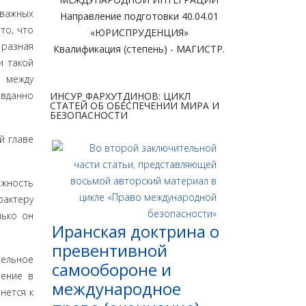
 важных
Направление подготовки 40.04.01
то, что
«ЮРИСПРУДЕНЦИЯ»
 разная
Квалификация (степень) - МАГИСТР.
и такой
ы между
авданно
ИНСУР ФАРХУТДИНОВ: ЦИКЛ
СТАТЕЙ ОБ ОБЕСПЕЧЕНИИ МИРА И
БЕЗОПАСНОСТИ
й главе
ж­ность
ак­теру
ь­ко он
Иранская доктрина о
превентивной
ельное
самообороне и
шение в
международное
ет­ся к