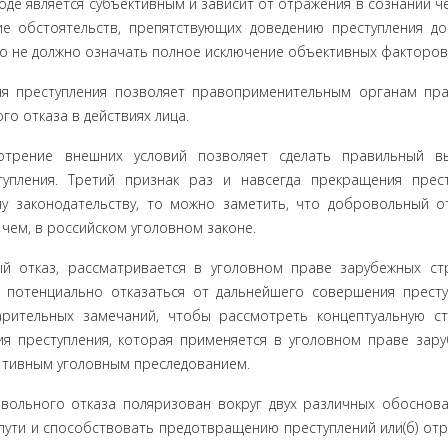
оде является субъективным и зависит от отражения в сознании ч
ие обстоятельств, препятствующих доведению преступления до
то не должно означать полное исключение объективных факторов
я пре­ступления позволяет правоприменительным органам пра
го отказа в действиях лица.
отрение внешних условий позволяет сделать правильный в
упления. Третий признак раз и навсегда прекращения прес
му законода­тельству, то можно заметить, что добровольный о
чем, в российском уголовном законе.
й от­каз, рассматривается в уголовном праве зарубежных ст
 по­тенциально отказаться от дальнейшего совершения пре­сту
­рительных замечаний, чтобы рассмотреть концептуальную ст
я преступления, которая применяется в уголовном праве за­р
- тивным уголовным преследованием.
оль­ного отказа поляризован вокруг двух различных обосно­ван
 пути и способствовать предотвращению преступлений или(б) от