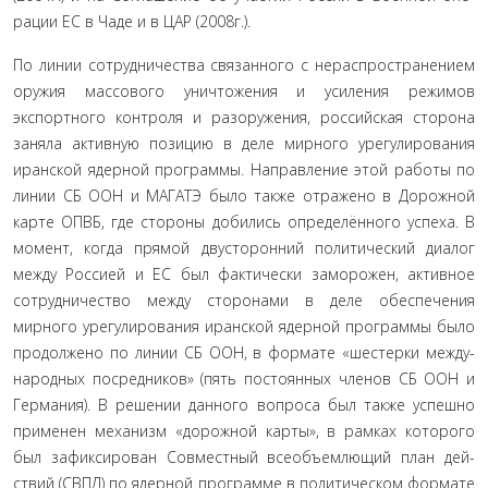
рации ЕС в Чаде и в ЦАР (2008г.).
По линии сотрудничества связанного с нераспростране­нием
оружия массового уничтожения и усиления режимов
экспортного контроля и разоружения, российская сторона
заняла активную позицию в деле мирного урегулирования
иранской ядерной программы. Направление этой работы по
линии СБ ООН и МАГАТЭ было также отражено в До­рожной
карте ОПВБ, где стороны добились определённого успеха. В
момент, когда прямой двусторонний политический диалог
между Россией и ЕС был фактически заморожен, ак­тивное
сотрудничество между сторонами в деле обеспечения
мирного урегулирования иранской ядерной программы было
продолжено по линии СБ ООН, в формате «шестерки между­
народных посредников» (пять постоянных членов СБ ООН и
Германия). В решении данного вопроса был также успешно
применен механизм «дорожной карты», в рамках которого
был зафиксирован Совместный всеобъемлющий план дей­
ствий (СВПД) по ядерной программе в политическом формате