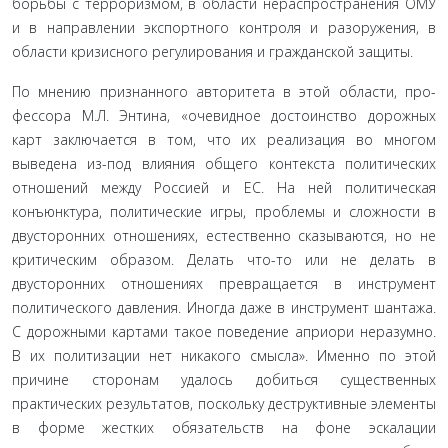
борьбы с терроризмом, в области нераспространения ОМУ
и в направлении экспортного контроля и разоружения, в
области кризисного регулирования и гражданской защиты.
По мнению признанного авторитета в этой области, про­
фессора М.Л. Энтина, «очевидное достоинство дорожных
карт заключается в том, что их реализация во многом
выведена из-под влияния общего контекста политических
отношений между Россией и ЕС. На ней политическая
конъюнктура, по­литические игры, проблемы и сложности в
двусторонних от­ношениях, естественно сказываются, но не
критическим обра­зом. Делать что-то или не делать в
двусторонних отношениях превращается в инструмент
политического давления. Иногда даже в инструмент шантажа.
С дорожными картами такое поведение априори неразумно.
В их политизации нет ника­кого смысла». Именно по этой
причине сторонам удалось добиться существенных
практических результатов, посколь­ку деструктивные элементы
в форме жестких обязательств на фоне эскалации