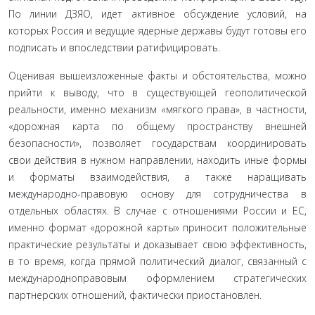
По линии ДЗЯО, идет активное обсуждение условий, на
которых Россия и ведущие ядерные державы будут готовы его
подписать и впоследствии ратифицировать.
Оценивая вышеизложенные факты и обстоятельства, можно
прийти к выводу, что в существующей геополитиче­ской
реальности, именно механизм «мягкого права», в част­ности,
«дорожная карта по общему пространству внешней
безопасности», позволяет государствам координировать
свои действия в нужном направлении, находить иные формы
и форматы взаимодействия, а также наращивать
международ­но-правовую основу для сотрудничества в
отдельных обла­стях. В случае с отношениями России и ЕС,
именно формат «дорожной карты» приносит положительные
практические результаты и доказывает свою эффективность,
в то время, ког­да прямой политический диалог, связанный с
международно­правовым оформлением стратегических
партнерских отноше­ний, фактически приостановлен.