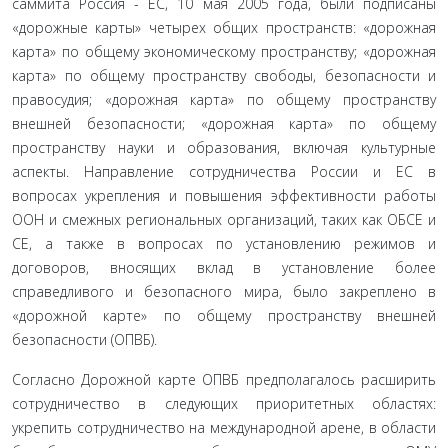
сам­мита Россия - ЕС, 10 мая 2005 года, были подписаны
«дорож­ные карты» четырех общих пространств: «дорожная
карта» по общему экономическому пространству; «дорожная
карта» по общему пространству свободы, безопасности и
правосудия; «дорожная карта» по общему пространству
внешней безопас­ности; «дорожная карта» по общему
пространству науки и образования, включая культурные
аспекты. Направление сотрудничества России и ЕС в
вопросах укрепления и повы­шения эффективности работы
ООН и смежных региональных организаций, таких как ОБСЕ и
СЕ, а также в вопросах по уста­новлению режимов и
договоров, вносящих вклад в установ­ление более
справедливого и безопасного мира, было закре­плено в
«дорожной карте» по общему пространству внешней
безопасности (ОПВБ).
Согласно Дорожной карте ОПВБ предполагалось расши­рить
сотрудничество в следующих приоритетных областях:
укрепить сотрудничество на международной арене, в области