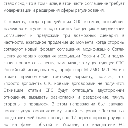
стало ясно, что в том числе, в этой части Соглашение требует
модернизации и расширения сферы регулирования.
К моменту, когда срок действия СПС истекал, российские
исследователи успели подготовить Концепцию модерниза­ции
Соглашения и предложили три возможных сценария, в
частности, ежегодное продление до момента, когда стороны
согласуют новый формат соглашения, модификацию Согла­
шения до уровня создания ассоциации России и ЕС, и подпи­
сание нового соглашения, заменяющего существующее СПС.
Российский исследователь, профессор МГИМО М.Л. Энтин,
отдает предпочтение третьему варианту, полагая, что
«просто дополнять СПС новыми договорами не получится.
Отжившие статьи СПС будут отягощать двусторонние
отношения, вызы­вать разногласия и раздражение, тянуть
стороны в прошлое». В этом направлении был запушен
процесс двухсторонних кон­сультаций. На уровне Постоянных
представителей было про­ведено 12 переговорных раундов,
но на фоне событий в Укра­ине, по инициативе ЕС,