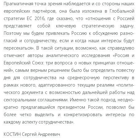
Прагматичная точка зрения наблюдается и со стороны наших
европейских партнёров, она была изложена в Глобаль­ной
стратегии ЕС 2016, где сказано, что «отношения с Рос­сией
представляет собой ключевую стратегическую задачу.
Поэтому мы будем привлекать Россию к обсуждению разно­
гласий и сотрудничеству, если и когда наши интересы будут
пересекаться». В такой ситуации, возможно, как справедли­во
отмечают авторы аналитического исследования «Россия и
Европейский Союз: три вопроса о новых принципах отноше­
ний», самым верным решением было бы определить повест­ку
дня для сотрудничества на среднесрочную перспективу в
рамках нового, адаптированного текущим реалиям «полити­
ческого документа с возможностью дальнейшей работы над
секторальными соглашениями. Именно такой подход, неодно­
кратно предлагавшийся президентом России, позволил бы
бо­лее четко выделить и конкретизировать интересы по
каждому аспекту сотрудничества».
КОСТИН Сергей Андреевич