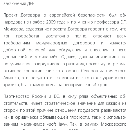
заключения ДЕБ.
Проект Договора о европейской безопасности был об­
народован в ноябре 2009 года и по мнению профессора Е.Г.
Моисеева, содержание проекта Договора говорит о том, что
«он проработан достаточно полно, отвечает всем
требовани­ям международных договоров и является
добротной основой для обсуждения и внесения в него
дополнений и уточнений». Однако, данная инициатива не
получила своего юридическо­го развития, поскольку встретила
активное сопротивление со стороны Североатлантического
Альянса, а в результате эска­лации все того же украинского
кризиса, была заморожена на неопределённый срок.
Партнёрство России и ЕС, в силу ряда объективных об­
стоятельств, имеет стратегическое значение для каждой из
сторон, по этой причине отношения государств развиваются
как в юридически обязывающей плоскости, так и с использо­
ванием механизмов «soft law». Так, в рамках Московского