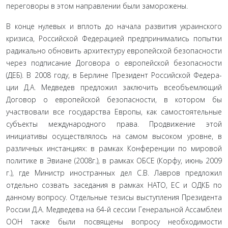
переговоры в этом направлении были заморожены.
В конце нулевых и вплоть до начала развития украинского
кризиса, Российской Федерацией предпринимались попытки
радикально обновить архитектуру европейской безопасно­сти
через подписание Договора о европейской безопасности
(ДЕБ). В 2008 году, в Берлине Президент Российской Федера­
ции Д.А. Медведев предложил заключить всеобъемлющий
Договор о европейской безопасности, в котором бы
участво­вали все государства Европы, как самостоятельные
субъекты международного права. Продвижение этой
инициативы осуществлялось на самом высоком уровне, в
различных инстан­циях: в рамках Конференции по мировой
политике в Эвиане (2008г.), в рамках ОБСЕ (Корфу, июнь 2009
г.), где Министр иностранных дел С.В. Лавров предложил
отдельно созвать за­седания в рамках НАТО, ЕС и ОДКБ по
данному вопросу. От­дельные тезисы выступления Президента
России Д.А. Медве­дева на 64-й сессии Генеральной Ассамблеи
ООН также были посвящены вопросу необходимости