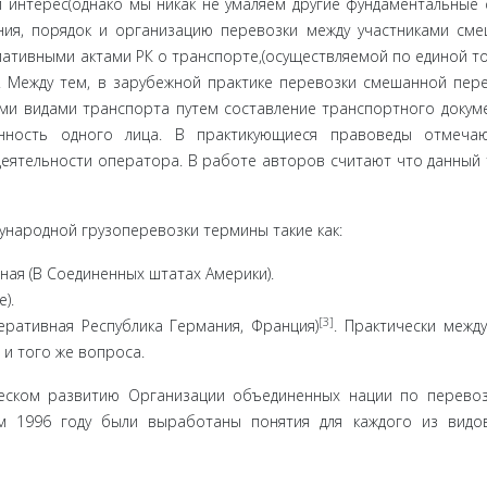
 интерес(однако мы никак не умаляем другие фундаментальные с
ия, порядок и организацию перевозки между участниками сме
атив­ными актами РК о транспорте,(осуществляемой по единой т
). Между тем, в зарубежной практике перевозки смешанной пер
ми видами транспорта путем составление транспортного до­кум
нность одного лица. В практикующиеся правоведы отмечаю
еятельности оператора. В работе авторов считают что данный
народ­ной грузоперевозки термины такие как:
ая (В Со­единенных штатах Америки).
).
[3]
ративная Республика Германия, Франция)
. Практически межд
и того же вопро­са.
ском раз­витию Организации объединенных нации по перево
м 1996 году были выработаны понятия для каждого из видо