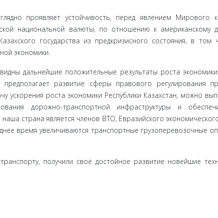
глядно проявляет устойчивость, перед явлением Мирового кр
ской национальной валюты, по отношению к американскому д
а­захского государства из предкризисного состояния, в том 
ной экономики.
 видны дальнейшие положительные результаты роста эко­номики
о предполагает развитие сферы правового регулирова­ния п
чу ускорения роста экономики Республики Казахстан, можно вып
зования дорожно-транспортной инфраструктуры и обеспеч
да наша страна является членов ВТО, Евразийского экономическог
леднее время увеличиваются транспортные грузоперевозочные о
ранспор­ту, получили своё достойное развитие новейшие тех