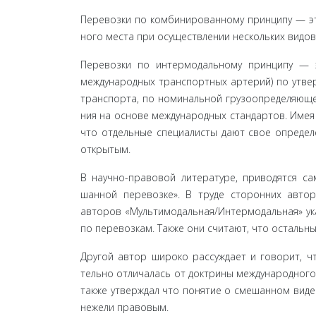
Перевозки по комбинированному принципу — эт
ного места при осуществлении нескольких видов
Перевозки по интермодальному принципу — э
международных транспортных артерий) по утвер
транспорта, по номинальной грузоопределяюще
ния на основе международных стандартов. Имея
что отдельные специалисты дают свое определ
откры­тым.
В научно-правовой литературе, приводятся с
шанной перевозке». В труде сторонних авто
авторов «Мультимодальная/Интермодальная» ук
по перевозкам. Также они считают, что осталь
Другой автор широко рассуждает и говорит, чт
тельно отличалась от доктрины международного
также утверждал что понятие о смешанном виде
нежели правовым.