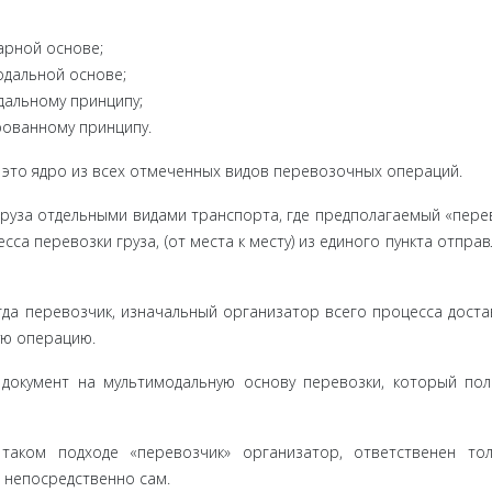
рной осно­ве;
одальной основе;
дальному принципу;
рованному принципу.
это ядро из всех отмеченных видов перевозочных операций.
руза от­дельными видами транспорта, где предполагаемый «перев
са пере­возки груза, (от места к месту) из единого пункта отправ
да пере­возчик, изначальный организатор всего процесса достав
ую операцию.
документ на мультимодальную основу перевозки, который по
аком подходе «перевозчик» организатор, ответственен тол
 непосредственно сам.