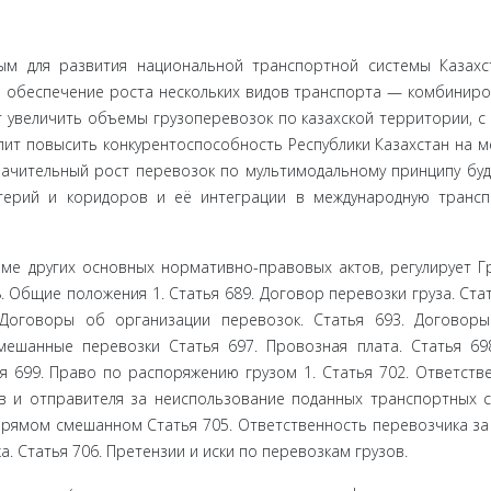
м для раз­вития национальной транспортной системы Казахс
я обеспече­ние роста нескольких видов транспорта — комбинир
 увеличить объемы грузоперевозок по казахской территории, с 
лит повысить конкурентоспособность Республики Казахстан на м
начительный рост перевозок по мультимодальному принципу буд
терий и коридо­ров и её интеграции в международную транс
оме других основных нормативно-правовых актов, регулирует Г
8. Общие поло­жения 1. Статья 689. Договор перевозки груза. Стат
 Договоры об организации пере­возок. Статья 693. Договор
мешанные перевозки Статья 697. Провозная плата. Статья 69
атья 699. Право по распоряжению грузом 1. Статья 702. Ответств
в и отправителя за неиспользование поданных транспортных с
рямом смешанном Статья 705. Ответственность перевозчика за у
а. Статья 706. Претензии и иски по перевозкам грузов.