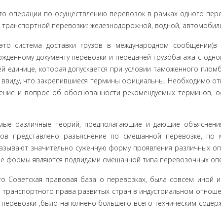
о опера­ции по осуществлению перевозок в рамках одного пер
 транспорт­ной перевозки: железнодорожной, водной, автомобил
то систе­ма доставки грузов в международном сообщении(в
жденному документу перевозки и передачей грузобагажа с одно
й единице, которая допускается при условии таможенного плом
 ввиду, что закрепившиеся термины официальны. Необходимо от
ение и вопрос об обоснованности рекомендуемых терминов, о
амые раз­личные теорий, предполагающие и дающие объяснени
ров представлено разъяснение по смешанной перевозке, по
азывают значительно суженную форму проявления различных о
ные формы являются подвидами смешанной типа перевозочных оп
о Совет­ская правовая база о перевозках, была совсем иной и
 транспорт­ного права развитых стран в индустриальном отноше
 перевозки ,было наполнено большего всего техническим содер