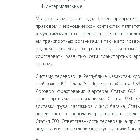
Интермодальные.
Мы полагаем, что сегодня более приоритетны
правовом и экономическом контекстах, являетс
и мультимодальных перевозок, всё это позволит
ем транспортных организаций, также это позво
родном рынке услуг по транспорту. При этом з
собствовать развитию сети транспортных ар
систему.
Систему перевозок в Республике Казахстан, кр
ский кодекс РК: «Глава 34. Перевозка.«Статья 68
Договор фрахтования (чартера) Статья 692.
транспортными организаци­ями. Статья 694. С
доставки груза, пассажира и (или) бага­жа. Ст
перевозчика за неподачу транспортных средст
Статья 703. Ответственность перевозчика при п
недостачу и повреждение (порчу) груза или багаж