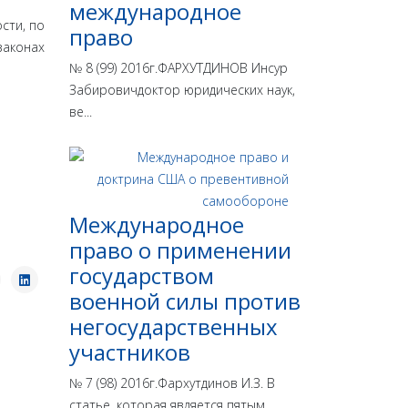
международное
сти, по
право
законах
№ 8 (99) 2016г.ФАРХУТДИНОВ Инсур
Забировичдоктор юридических наук,
ве...
Международное
право о применении
государством
военной силы против
негосударственных
участников
№ 7 (98) 2016г.Фархутдинов И.З. В
статье, которая является пятым