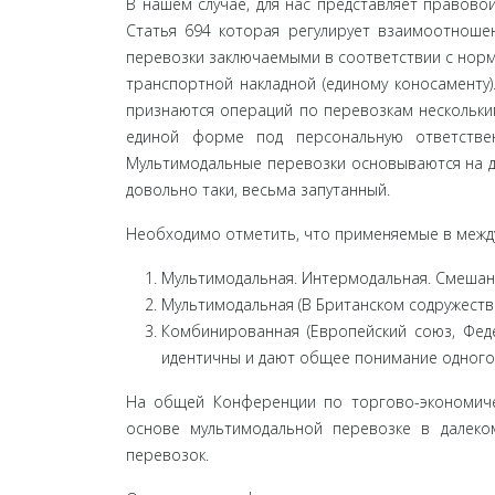
В нашем случае, для нас представляет правовой
Статья 694 которая регулирует взаимоотношен
перевозки заключаемыми в соответствии с норм
транспортной накладной (единому коносаменту
признаются операций по перевозкам нескольки­
единой форме под персональную ответстве
Мультимодальные перевозки основываются на д
до­вольно таки, весьма запутанный.
Необходимо отметить, что применяемые в между
Мультимодальная. Интермодальная. Смешанн
Мультимодальная (В Британском содружестве
Комбинированная (Европейский союз, Феде
идентичны и дают общее понимание одного 
На общей Конференции по торгово-экономиче
основе мультимодальной перевозке в далеко
перевозок.