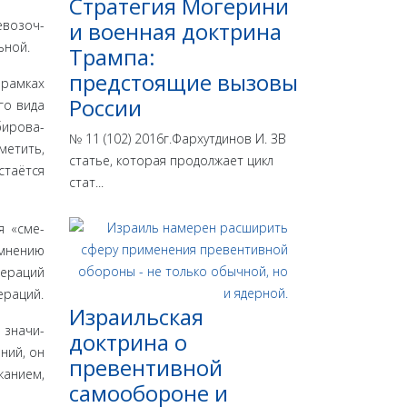
Стратегия Могерини
евозоч­
и военная доктрина
ьной.
Трампа:
предстоящие вызовы
 рамках
России
го вида
бирова­
№ 11 (102) 2016г.Фархутдинов И. ЗВ
метить,
статье, которая продолжает цикл
стаётся
стат...
я «сме­
 мнению
пераций
ераций.
Израильская
 значи­
доктрина o
ний, он
превентивной
жанием,
самообороне и