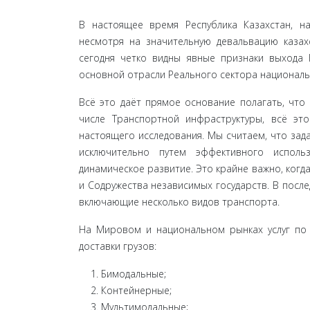
В настоящее время Республика Казахстан, на
несмотря на значительную девальвацию казах
сегодня четко видны явные признаки выхода К
основной отрасли Реального сектора националь
Всё это даёт прямое основание полагать, что
числе Транспортной инфраструктуры, всё эт
настоящего исследования. Мы считаем, что зада
исключительно путем эффективного исполь
динамическое развитие. Это крайне важ­но, ког
и Содружества независимых госу­дарств. В пос
включающие несколько ви­дов транспорта.
На Мировом и национальном рынках услуг по т
доставки грузов:
Бимодальные;
Контейнерные;
Мультимодальные;