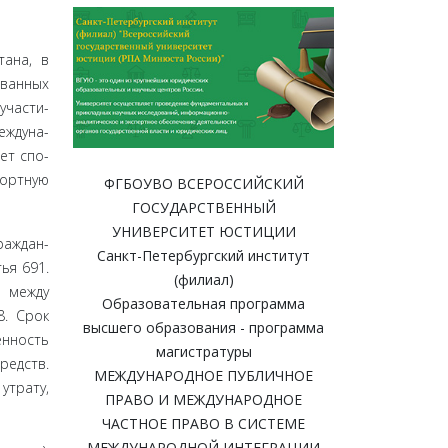
тана, в
ованных
участи­
еждуна­
ет спо­
портную
ФГБОУВО ВСЕРОССИЙСКИЙ
ГОСУДАРСТВЕННЫЙ
УНИВЕРСИТЕТ ЮСТИЦИИ
раждан­
Санкт-Петербургский институт
ья 691.
(филиал)
ы между
Образовательная программа
8. Срок
высшего образования - программа
енность
магистратуры
редств.
МЕЖДУНАРОДНОЕ ПУБЛИЧНОЕ
тра­ту,
ПРАВО И МЕЖДУНАРОДНОЕ
ЧАСТНОЕ ПРАВО В СИСТЕМЕ
МЕЖДУНАРОДНОЙ ИНТЕГРАЦИИ