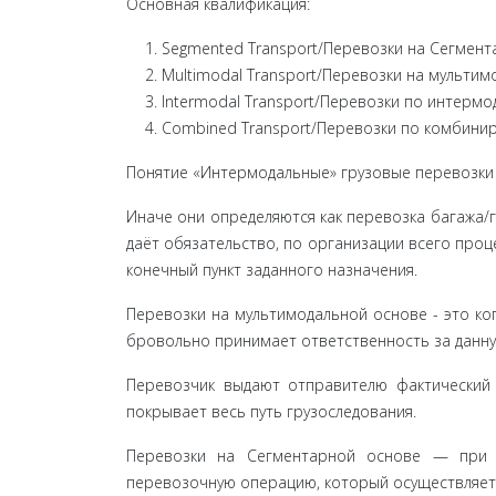
Основная квалификация:
Segmented Transport/Перевозки на Сегмента
Multimodal Transport/Перевозки на мультим
Intermodal Transport/Перевозки по интермо
Combined Transport/Перевозки по комбини
Понятие «Интермодальные» грузовые перевозки 
Иначе они определяются как перевозка багажа/г
даёт обязательство, по организации всего процес
конечный пункт заданного назначения.
Перевозки на мультимодальной основе - это ког
бровольно принимает ответственность за данн
Перевозчик выдают отправителю фактический 
покрывает весь путь грузоследования.
Перевозки на Сегментарной основе — при т
перевозоч­ную операцию, который осуществляет