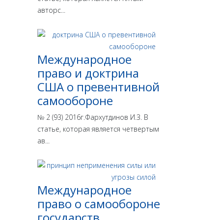
авторс...
Международное
право и доктрина
США о превентивной
самообороне
№ 2 (93) 2016г.Фархутдинов И.З. В
статье, которая является четвертым
ав...
Международное
право о самообороне
государств