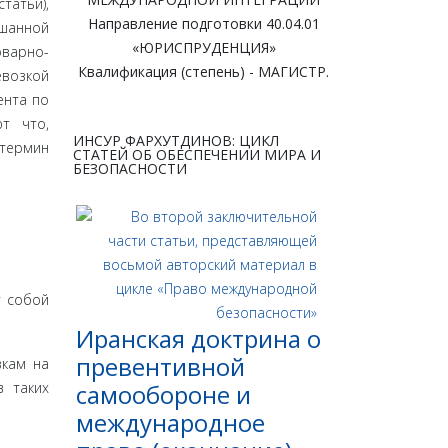
татьи),
Направление подготовки 40.04.01
­шанной
«ЮРИСПРУДЕНЦИЯ»
оварно-
Квалификация (степень) - МАГИСТР.
евозкой
ента по
т что,
ИНСУР ФАРХУТДИНОВ: ЦИКЛ
 термин
СТАТЕЙ ОБ ОБЕСПЕЧЕНИИ МИРА И
БЕЗОПАСНОСТИ
у собой
Иранская доктрина о
превентивной
зкам на
в таких
самообороне и
международное