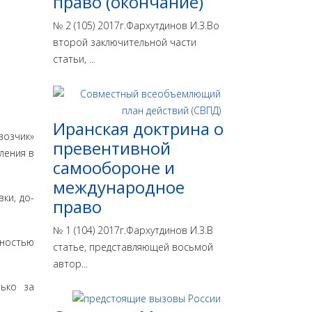
право (окончание)
№ 2 (105) 2017г.Фархутдинов И.З.Во
второй заключительной части
статьи, ...
Иранская доктрина о
оз­чик»
превентивной
ления в
самообороне и
международное
ки, до­
право
№ 1 (104) 2017г.Фархутдинов И.З.В
лностью
статье, представляющей восьмой
автор...
ько за