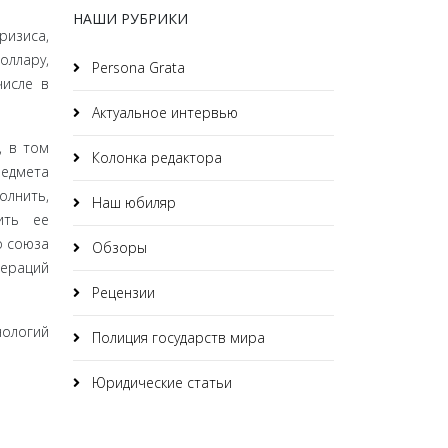
НАШИ РУБРИКИ
и­зиса,
оллару,
Persona Grata
числе в
Актуальное интервью
, в том
Колонка редактора
редмета
олнить,
Наш юбиляр
ить ее
о союза
Обзоры
пераций
Рецензии
нологий
Полиция государств мира
Юридические статьи