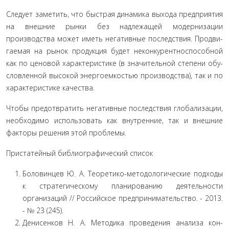
Следует заметить, что быстрая динамика выхода пред­приятия
на внешние рынки без надлежащей модернизации
производства может иметь негативные последствия. Продви­
гаемая на рынок продукция будет неконкурентноспособной
как по ценовой характеристике (в значительной степени обу­
словленной высокой энергоемкостью производства), так и по
характеристике качества.
Чтобы предотвратить негативные последствия глобали­зации,
необходимо использовать как внутренние, так и внеш­ние
факторы решения этой проблемы.
Пристатейный библиографический список
Боловинцев Ю. А. Теоретико-методологические подходы
к стратегическому планированию деятель­ности
организаций // Российское предпринима­тельство. - 2013.
- № 23 (245).
Денисенков Н. А. Методика проведения анализа кон­