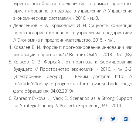
курентоспособности предприятия в рамках проектно­
ориентированного подхода в управлении // Управле­ние
экономическими системами. - 2016. - № 3.
Денисенков Н. А., Краковская И. Н. Сущность кон­цепции
проектно-ориентированного управления предприятием
// Экономика и предприниматель­ство. 2015. - №1.
Ковалев В. И. Форсайт: прогнозирование инноваций или
инновации в прогнозах? // Вестник ОмГУ. - 2013. - №2 (68).
Крюков С. В. Форсайт: от прогноза к формирова­нию
будущего // Пространство экономики. - 2010. - № 3-2.
[Электронный ресурс]. - Режим доступа: http: //
m/artide/n/forsayt-otprognoza- k-formirovaniyu-buduschego
(дата обращения: 04.02.2019)
Zahradm£>kova L., Vadk E. Scenarios as a Strong Support
for Strategic Planning // Procedia Engineering 69. - 2014.