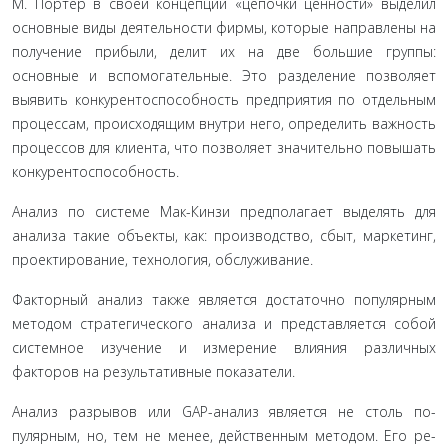
М. Портер в своей концепции «цепочки ценности» вы­делил
основные виды деятельности фирмы, которые направ­лены на
получение прибыли, делит их на две большие груп­пы:
основные и вспомогательные. Это разделение позволяет
выявить конкурентоспособность предприятия по отдельным
процессам, происходящим внутри него, определить важ­ность
процессов для клиента, что позволяет значительно по­вышать
конкурентоспособность.
Анализ по системе Мак-Кинзи предполагает выделять для
анализа такие объекты, как: производство, сбыт, марке­тинг,
проектирование, технология, обслуживание.
Факторный анализ также является достаточно попу­лярным
методом стратегического анализа и представляется собой
системное изучение и измерение влияния различных
факторов на результативные показатели.
Анализ разрывов или GAP-анализ является не столь по­
пулярным, но, тем не менее, действенным методом. Его ре­