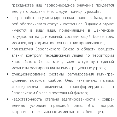
гражданства лиц первоочередное значение придается
месту его рождения (что следует принципу jussolis);
не разработана унифицированная правовая база, кото­
рой обеспечивался статус иностранцев. В данном случае
име­ются в виду лица, приезжающие в шенгенские
государства на длительный, составляющий более трех
месяцев, период или постоянно в них проживающие;
полномочия Европейского Союза в области осущест­
вления контроля передвижения людей по территории
Евро­пейского Союза малы, также отсутствует единый
механизм реагирования на иммиграционные угрозы;
функционирование системы регулирования иммигра­
ционных потоков слабое. Они, изначально являясь
эпизоди­ческим явлением, трансформируются в
Европейском Союзе в постоянный фактор;
недостаточность степени адаптированности к совре­
менным условиям правовой базы. Этот вопрос
затрагивает не­легальных иммигрантов и беженцев;