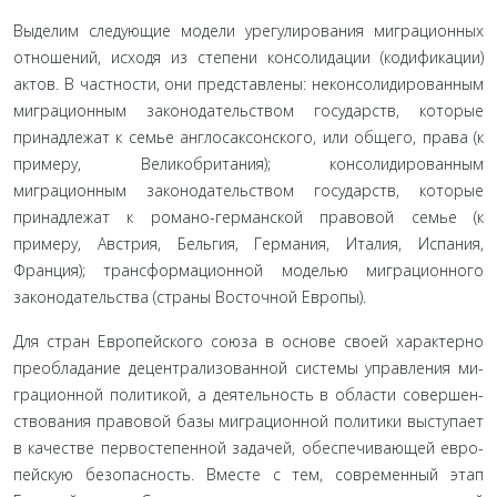
Выделим следующие модели урегулирования миграцион­ных
отношений, исходя из степени консолидации (кодификации)
актов. В частности, они представлены: неконсолидированным
миграционным законодательством государств, которые
принад­лежат к семье англосаксонского, или общего, права (к
примеру, Великобритания); консолидированным
миграционным законода­тельством государств, которые
принадлежат к романо-германской правовой семье (к
примеру, Австрия, Бельгия, Германия, Италия, Испания,
Франция); трансформационной моделью миграцион­ного
законодательства (страны Восточной Европы).
Для стран Европейского союза в основе своей характерно
преобладание децентрализованной системы управления ми­
грационной политикой, а деятельность в области совершен­
ствования правовой базы миграционной политики выступает
в качестве первостепенной задачей, обеспечивающей евро­
пейскую безопасность. Вместе с тем, современный этап