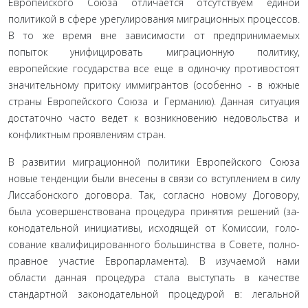
Евро­пейского Союза отличается отсутствуем единой
политикой в сфере урегулирования миграционных процессов.
В то же время вне зависимости от предпринимаемых
попыток унифи­цировать миграционную политику,
европейские государства все еще в одиночку противостоят
значительному притоку им­мигрантов (особенно - в южные
страны Европейского Союза и Германию). Данная ситуация
достаточно часто ведет к возник­новению недовольства и
конфликтным проявлениям стран.
В развитии миграционной политики Европейского Со­юза
новые тенденции были внесены в связи со вступлением в силу
Лиссабонского договора. Так, согласно новому Договору,
была усовершенствована процедура принятия решений (за­
конодательной инициативы, исходящей от Комиссии, голо­
сование квалифицированного большинства в Совете, полно­
правное участие Европарламента). В изучаемой нами
области данная процедура стала выступать в качестве
стандартной за­конодательной процедурой в: легальной