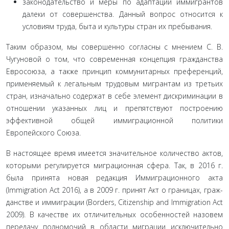
законодательство и меры по адаптации иммигрантов
далеки от совершенства. Данный вопрос относится к
условиям труда, быта и культуры стран их пребывания.
Таким образом, мы совершенно согласны с мнением С. В.
Чугуновой о том, что современная концепция гражданства
Ев­росоюза, а также принцип коммунитарных преференций,
при­меняемый к легальным трудовым мигрантам из третьих
стран, изначально содержат в себе элемент дискриминации в
отноше­нии указанных лиц и препятствуют построению
эффективной общей иммиграционной политики
Европейского Союза.
В настоящее время имеется значительное количество актов,
которыми регулируется миграционная сфера. Так, в 2016 г.
была принята новая редакция Иммиграционного акта
(Immigration Act 2016), а в 2009 г. принят Акт о границах, граж­
данстве и иммиграции (Borders, Citizenship and Immigration Act
2009). В качестве их отличительных особенностей назовем
передачу полномочий в области миграции исключительно