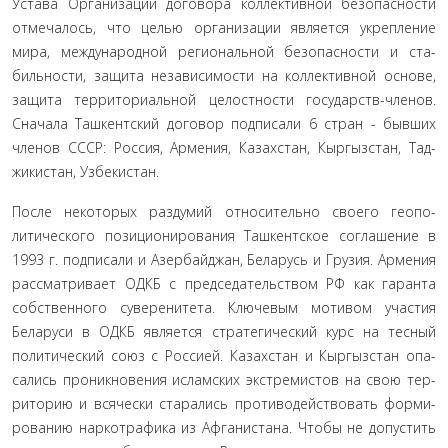
Устава Организации договора коллективной безопасности
отмечалось, что целью организации является укрепление
мира, международной региональной безопасности и ста­
бильности, защита независимости на коллективной основе,
защита территориальной целостности государств-членов.
Сначала Ташкентский договор подписали 6 стран - бывших
членов СССР: Россия, Армения, Казахстан, Кыргызстан, Тад­
жикистан, Узбекистан.
После некоторых раздумий относительно своего геопо­
литического позиционирования Ташкентское соглашение в
1993 г. подписали и Азербайджан, Беларусь и Грузия. Арме­ния
рассматривает ОДКБ с председательством РФ как гаран­та
собственного суверенитета. Ключевым мотивом участия
Беларуси в ОДКБ является стратегический курс на тесный
политический союз с Россией. Казахстан и Кыргызстан опа­
сались проникновения исламских экстремистов на свою тер­
риторию и всячески старались противодействовать форми­
рованию наркотрафика из Афганистана. Чтобы не допустить