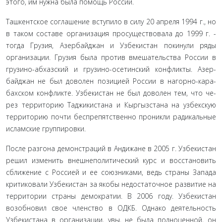
этого, им нужна была помощь России.
Ташкентское соглашение вступило в силу 20 апреля 1994 г., но
в таком составе организация просуществовала до 1999 г. -
тогда Грузия, Азербайджан и Узбекистан покинули ряды
организации. Грузия была против вмешательства России в
грузино-абхазский и грузино-осетинский конфликты. Азер­
байджан не был доволен позицией России в нагорно-кара­
бахском конфликте. Узбекистан не был доволен тем, что че­
рез территорию Таджикистана и Кыргызстана на узбекскую
территорию почти беспрепятственно проникли радикаль­ные
исламские группировки.
После разгона демонстраций в Андижане в 2005 г. Уз­бекистан
решил изменить внешнеполитический курс и вос­становить
сближение с Россией и ее союзниками, ведь стра­ны Запада
критиковали Узбекистан за якобы недостаточное развитие на
территории страны демократии. В 2006 году. Уз­бекистан
возобновил свое членство в ОДКБ. Однако деятель­ность
Узбекистана в организации, увы, не была полноценной, он