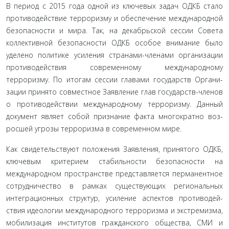
В период с 2015 года одной из ключевых задач ОДКБ стало
противодействие терроризму и обеспечение между­народной
безопасности и мира. Так, на декабрьской сессии Совета
коллективной безопасности ОДКБ особое внимание было
уделено политике усиления странами-членами орга­низации
противодействия современному международному
терроризму. По итогам сессии главами государств Органи­
зации принято совместное Заявление глав государств-членов
о противодействии международному терроризму. Данный
документ являет собой признание факта многократно воз­
росшей угрозы терроризма в современном мире.
Как свидетельствуют положения Заявления, принятого ОДКБ,
ключевым критерием стабильности безопасности на
международном пространстве представляется перманент­ное
сотрудничество в рамках существующих региональных
интеграционных структур, усиление аспектов противодей­
ствия идеологии международного терроризма и экстремиз­ма,
мобилизация институтов гражданского общества, СМИ и