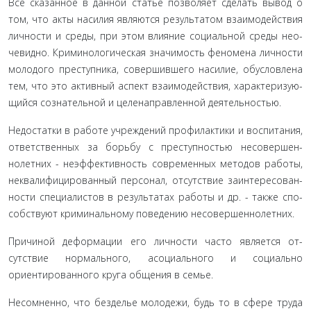
Все сказанное в данной статье позволяет сделать вывод о
том, что акты насилия являются результатом взаимодействия
личности и среды, при этом влияние социальной среды нео­
чевидно. Криминологическая значимость феномена личности
молодого преступника, совершившего насилие, обусловлена
тем, что это активный аспект взаимодействия, характеризую­
щийся сознательной и целенаправленной деятельностью.
Недостатки в работе учреждений профилактики и воспи­тания,
ответственных за борьбу с преступностью несовершен­
нолетних - неэффективность современных методов работы,
неквалифицированный персонал, отсутствие заинтересован­
ности специалистов в результатах работы и др. - также спо­
собствуют криминальному поведению несовершеннолетних.
Причиной деформации его личности часто является от­
сутствие нормального, асоциального и социально
ориентиро­ванного круга общения в семье.
Несомненно, что безделье молодежи, будь то в сфере тру­да