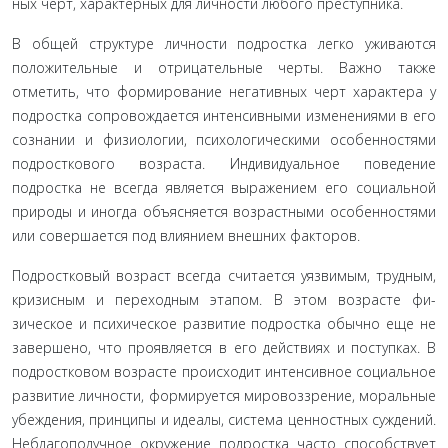
ных черт, характерных для личности любого преступника.
В общей структуре личности подростка легко ужива­ются
положительные и отрицательные черты. Важно также
отметить, что формирование негативных черт характера у
подростка сопровождается интенсивными изменениями в его
сознании и физиологии, психологическими особенностями
подросткового возраста. Индивидуальное поведение
подрост­ка не всегда является выражением его социальной
природы и иногда объясняется возрастными особенностями
или совер­шается под влиянием внешних факторов.
Подростковый возраст всегда считается уязвимым, труд­ным,
кризисным и переходным этапом. В этом возрасте фи­
зическое и психическое развитие подростка обычно еще не
завершено, что проявляется в его действиях и поступках. В
подростковом возрасте происходит интенсивное социальное
развитие личности, формируется мировоззрение, мораль­ные
убеждения, принципы и идеалы, система ценностных суждений.
Неблагополучное окружение подростка часто спо­собствует