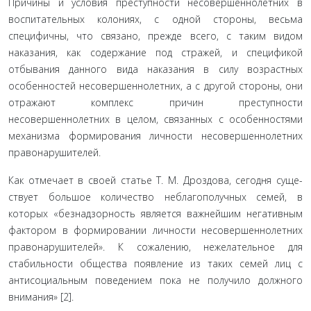
Причины и условия преступности несовершеннолетних в
воспитательных колониях, с одной стороны, весьма
специфич­ны, что связано, прежде всего, с таким видом
наказания, как содержание под стражей, и спецификой
отбывания данного вида наказания в силу возрастных
особенностей несовершен­нолетних, а с другой стороны, они
отражают комплекс при­чин преступности
несовершеннолетних в целом, связанных с особенностями
механизма формирования личности несовер­шеннолетних
правонарушителей.
Как отмечает в своей статье Т. М. Дроздова, сегодня суще­
ствует большое количество неблагополучных семей, в
которых «безнадзорность является важнейшим негативным
фактором в формировании личности несовершеннолетних
правонару­шителей». К сожалению, нежелательное для
стабильности общества появление из таких семей лиц с
антисоциальным поведением пока не получило должного
внимания» [2].