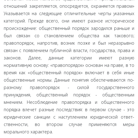
отношений за­крепляется, опосредуется, охраняется правом»
Указывается на следующие отличительные черты указанных
категорий. Пре­жде всего, они имеют разное историческое
происхождение: общественный порядок зародился раньше и
был связан со ста­новлением общества как такового;
правопорядок, напротив, возник позже и был неразрывно
связан с появлением публич­ной власти, государства, права и
законов. Далее, данные кате­гории имеют разную
нормативную основу: «правопорядок» основан на праве, в то
время как «общественный порядок» включает в себя иные
общественные нормы. Данные понятия обеспечиваются по-
разному: правопорядок - силой государ­ственного
принуждения, общественный порядок - обществен­ным
мнением. Несоблюдение правопорядка и общественного
порядка влечет разные последствия: в первом случае - это
юридические санкции с наступлением юридической ответ­
ственности, во втором случае применяются меры
морального характера.