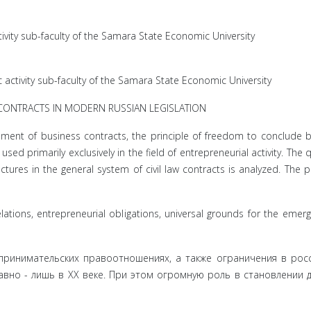
ivity sub-faculty of the Samara State Economic University
activity sub-faculty of the Samara State Economic University
 CONTRACTS IN MODERN RUSSIAN LEGISLATION
pment of business contracts, the principle of freedom to conclude 
ed primarily exclusively in the field of entrepreneurial activity. The 
ctures in the general system of civil law contracts is analyzed. The p
lations, entrepreneurial obligations, universal grounds for the emer
ринима­тельских правоотношениях, а также ограничения в рос
вно - лишь в XX веке. При этом огромную роль в становлении 