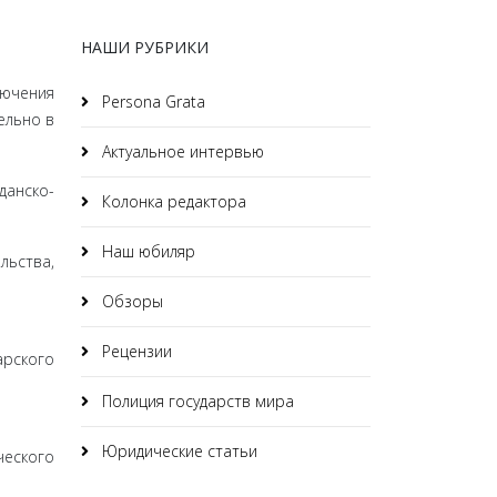
НАШИ РУБРИКИ
лючения
Persona Grata
ельно в
Актуальное интервью
данско-
Колонка редактора
Наш юбиляр
льства,
Обзоры
Рецензии
арского
Полиция государств мира
Юридические статьи
ческого