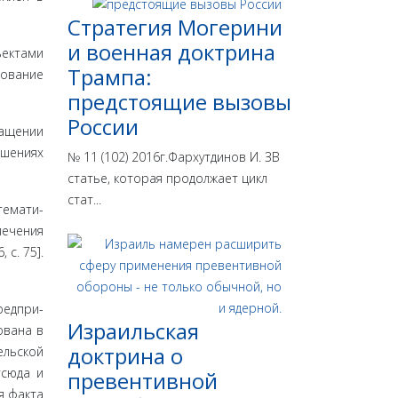
Стратегия Могерини
и военная доктрина
ъектами
Трампа:
рование
предстоящие вызовы
России
ащении
шениях
№ 11 (102) 2016г.Фархутдинов И. ЗВ
статье, которая продолжает цикл
стат...
темати­
лечения
с. 75].
редпри­
Израильская
ована в
доктрина o
ельской
тсюда и
превентивной
я факта