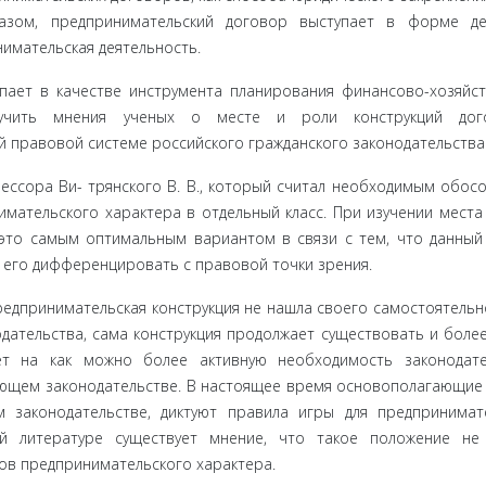
бразом, предпринимательский договор выступает в форме де
имательская деятельность.
пает в ка­честве инструмента планирования финансово-хозяйс
зучить мнения ученых о месте и роли конструкций дог
 правовой системе российского граж­данского законодательства
ссора Ви- трянского В. В., который считал необходимым обос
мательского ха­рактера в отдельный класс. При изучении места
это самым оптимальным вариантом в связи с тем, что данный
 его дифференцировать с правовой точки зрения.
редприни­мательская конструкция не нашла своего самостоятельн
дательства, сама конструкция продолжает существовать и более
ает на как можно более активную необходимость законодат
вующем законодательстве. В настоящее время основополагающие
 законодательстве, диктуют правила игры для пред­принимат
ой литературе существует мнение, что такое положение не
ов предприни­мательского характера.