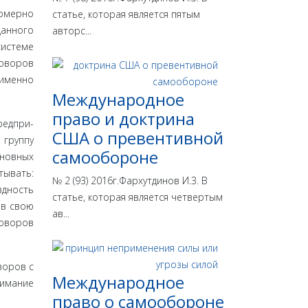
вомерно
статье, которая является пятым
данного
авторс...
истеме
говоров
 именно
Международное
право и доктрина
редпри­
США о превентивной
 группу
самообороне
сновных
тывать:
№ 2 (93) 2016г.Фархутдинов И.З. В
здность
статье, которая является четвертым
 в свою
ав...
­воров
воров с
Международное
нимание
право о самообороне