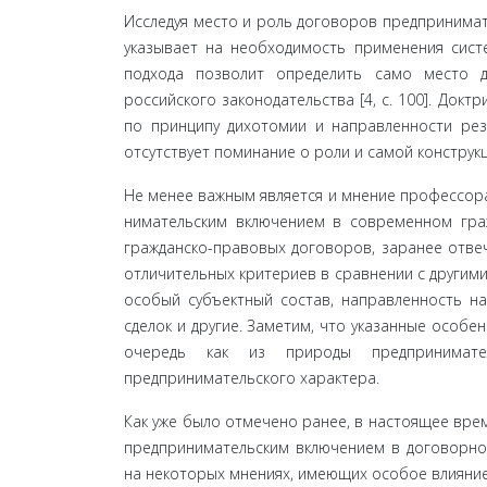
Исследуя место и роль договоров предпринимате
указывает на необходимость применения сист
подхода позволит определить само место д
российского законода­тельства [4, с. 100]. До
по принципу дихотомии и на­правленности рез
отсутствует поминание о роли и самой кон­стру
Не менее важным является и мнение профессора 
нимательским включением в современном граж
граж­данско-правовых договоров, заранее отве
отличительных критериев в сравнении с другими
особый субъектный состав, направленность н
сделок и другие. Заметим, что указанные особе
очередь как из природы предпри­нимате
предпринимательского характера.
Как уже было отмечено ранее, в настоящее врем
пред­принимательским включением в договорно
на некоторых мнениях, имеющих особое влияние