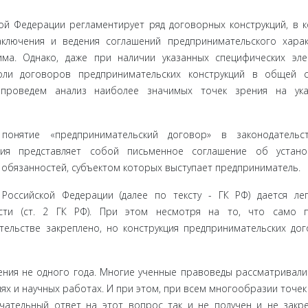
ой Феде­рации регламентирует ряд договорных конструкций, в 
ключения и ве­дения соглашений предпринимательского хара
има. Однако, даже при наличии указанных специфических эл
ли договоров предпринимательских конструкций в общей с
 проведем анализ наиболее значимых точек зрения на ука
нятие «предпри­нимательский договор» в законодательс
кция представляет собой письмен­ное соглашение об устано
 обязанностей, субъектом которых выступает предприниматель.
Российской Фе­дерации (далее по тексту - ГК РФ) дается ле
ости (ст. 2 ГК РФ). При этом не­смотря на то, что само 
тельстве закреплено, но конструкция предпри­нимательских до
ения не одного года. Многие ученные правоведы рассматривали
х и научных работах. И при этом, при всем многообразии точек
чательный ответ на этот вопрос так и не получен и не закр