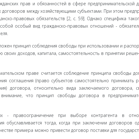
данских прав и обязанностей в сфере предпринимательской д
х договоров между хозяйствующими субъектами. При этом предп
нско-правовых обязательств [2, с. 59]. Однако специфика тако
 собой особый вид граж­данско-правовых отношений - обязател
еля.
ложен принцип соблюдения свободы при использовании и распор
 своих доходов, капитала, самостоятельность в принятии решен
ательском праве считается соблюдение принципа свободы до
ения соглашения (право субъектов самостоятельно принимать 
ения) договора, относительно вида заключаемого договора, 
ь внимание, что принцип свободы договора в пред­принимат
х - правоограниче­ние при выборе контрагента в отно
ция обуславливается тогда, когда при заключении договоров о
ачестве примера можно привести договор поставки для государс