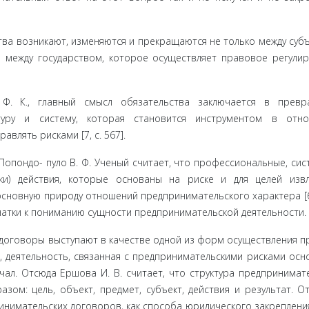
ва возни­кают, изменяются и прекращаются не только между суб
и между государ­ством, которое осуществляет правовое регули
Ф. К., главный смысл обязательства заключается в превр
туру и систему, которая становится инструментом в отно
влять рисками [7, с. 567].
опондо- пуло В. Ф. Ученый считает, что профессиональные, сис
ки) действия, кото­рые основаны на риске и для целей изв
сновную природу отношений предпринимательского характера [6, 
чатки к пониманию сущности пред­принимательской деятельности.
 договоры выступают в качестве одной из форм осуществления п
, деятельность, связанная с предпринимательскими рисками осн
ал. Отсюда Ершова И. В. считает, что структура предпринимат
зом: цель, объект, предмет, субъект, действия и результат. О
инимательских договоров, как способа юридического закреплени