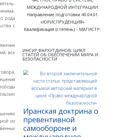
еятель­
МЕЖДУНАРОДНОЙ ИНТЕГРАЦИИ
ринима­
Направление подготовки 40.04.01
го рода
«ЮРИСПРУДЕНЦИЯ»
ьства с
Квалификация (степень) - МАГИСТР.
я­жении
ИНСУР ФАРХУТДИНОВ: ЦИКЛ
ий, все
СТАТЕЙ ОБ ОБЕСПЕЧЕНИИ МИРА И
БЕЗОПАСНОСТИ
говора,
решения
свободы
ельских
Иранская доктрина о
шениях
превентивной
дной из
самообороне и
твенных
международное