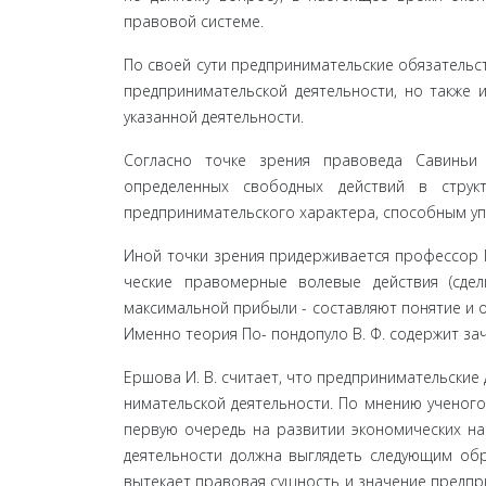
правовой системе.
По своей сути предпринимательские обязательст
предпринимательской деятельности, но также 
указанной деятельности.
Согласно точке зрения правоведа Савиньи 
определенных свободных действий в струк
предпринимательского характера, способным упра
Иной точки зрения придерживается профессор П
ческие правомерные волевые действия (сдел
максимальной прибыли - составляют понятие и о
Именно теория По- пондопуло В. Ф. содержит за
Ершова И. В. считает, что предпринимательские
нимательской деятельности. По мнению ученого
первую очередь на развитии экономических нач
деятельности должна выглядеть следующим обра
вытекает правовая сущ­ность и значение предпр