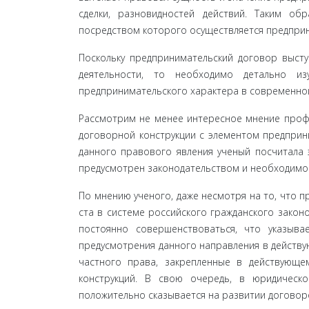
сделки, разновидностей дей­ствий. Таким о
посредством которого осуществляется пред­прин
Поскольку предпринимательский договор высту
деятельности, то необходимо детально и
предпринимательского характера в современной
Рассмотрим не менее интересное мнение профе
до­говорной конструкции с элементом предприни
данного правового явления ученый посчитала 
предусмотрен зако­нодательством и необходимо
По мнению ученого, даже несмотря на то, что п
ста в системе российского гражданского законо
постоянно совершенствоваться, что указыв
предусмотрения данного на­правления в дейст
частного права, закрепленные в дей­ствующем
конструкций. В свою очередь, в юридическ
положительно сказывается на развитии договор