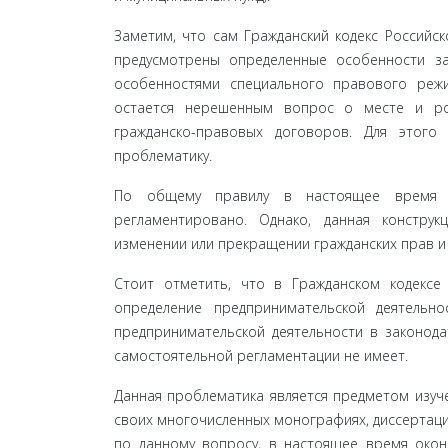
Заметим, что сам Гражданский кодекс Российск
предусмотрены определенные особенности за
особен­ностями специального правового реж
остается нере­шенным вопрос о месте и ро
гражданско-правовых договоров. Для этого
проблематику.
По общему правилу в настоящее время по
регламентирова­но. Однако, данная констру
изменении или прекращении гражданских прав и
Стоит отметить, что в Гражданском кодексе 
определение предпринимательской деятельн
предпринимательской деятель­ности в законода
самостоятельной регламентации не имеет.
Данная проблематика является предметом изуч
своих многочисленных монографиях, диссертация
по данному вопросу, в настоящее время окон