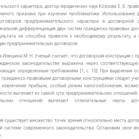
льского характера, доктор юридических наук Козлова Е. Б. пра
емного признака при изучении проблематики. Использование 
оговоров предприниматель­ского характера в договорной с
ктринальная дифференциация двух систем гражданско-правовых до
ультата не способна привезти к необходимому результату, а
кции предпринимательских договоров.
Илюшина М. Н. Ученый считает, что договорная конструкция с п
данском зако­нодательстве выражена через соответствующую
чающих определенным требованиям [1, с. 10]. При выделении о
 гражданско-правовыми дого­ворными конструкциями следует учи
а извлечение прибыли, особый режим налогообложения, возме
нности вытекают из самой сути предпринима­тельских отношений,
льских отношений вытекают отличительные черты дого
я существу­ет множество точек зрения относительно места дого
й системе современ­ного законодательства. Остановим свое в
.