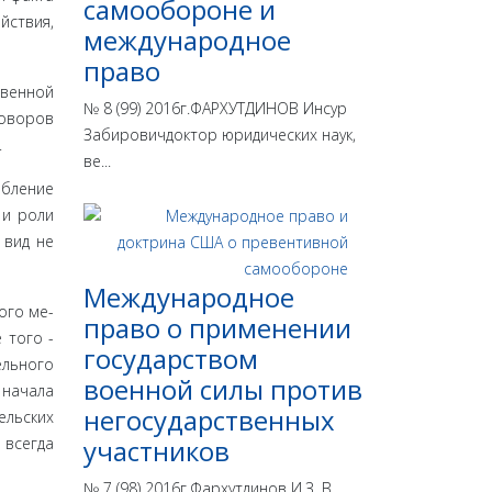
самообороне и
йствия,
международное
право
твенной
№ 8 (99) 2016г.ФАРХУТДИНОВ Инсур
оворов
Забировичдоктор юридических наук,
.
ве...
обление
 и роли
 вид не
Международное
ого ме­
право о применении
 того -
государством
ельного
военной силы против
 начала
негосударственных
ельских
 всегда
участников
№ 7 (98) 2016г.Фархутдинов И.З. В