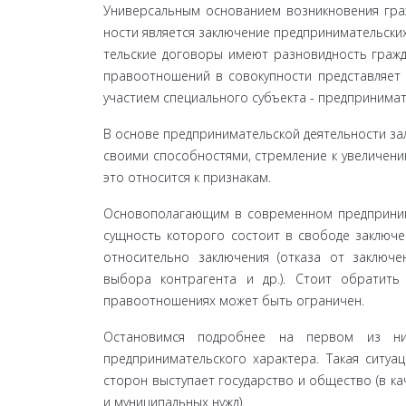
Универсальным основанием возникновения граж
ности является заключение предпринимательски
тельские договоры имеют разновидность гражда
правоот­ношений в совокупности представляет
участием специ­ального субъекта - предпринимат
В основе предпринимательской деятельности за
своими способностями, стремление к увеличению
это относится к признакам.
Основополагающим в современном предприним
сущ­ность которого состоит в свободе заключ
относительно за­ключения (отказа от заключ
выбора контрагента и др.). Сто­ит обратит
правоотношениях может быть ограничен.
Остановимся подробнее на первом из ни
предприниматель­ского характера. Такая ситуа
сторон выступает государ­ство и общество (в к
и муниципальных нужд).