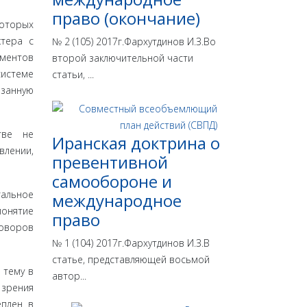
право (окончание)
которых
ктера с
№ 2 (105) 2017г.Фархутдинов И.З.Во
ементов
второй заключительной части
истеме
статьи, ...
занную
тве не
Иранская доктрина о
влении,
превентивной
самообороне и
гальное
международное
понятие
право
говоров
№ 1 (104) 2017г.Фархутдинов И.З.В
статье, представляющей восьмой
 тему в
автор...
 зрения
еплен в