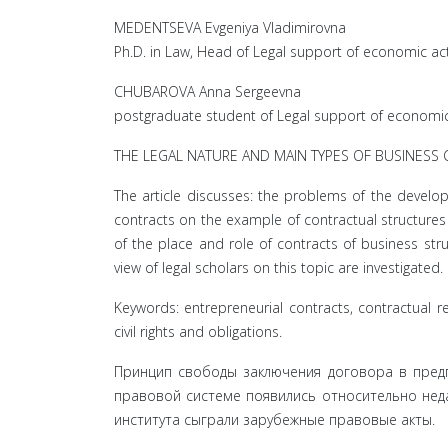
MEDENTSEVA Evgeniya Vladimirovna
Ph.D. in Law, Head of Legal support of economic act
CHUBAROVA Anna Sergeevna
postgraduate student of Legal support of economic 
THE LEGAL NATURE AND MAIN TYPES OF BUSINESS
The article discusses: the problems of the develo
contracts on the example of contractual structures us
of the place and role of contracts of business stru
view of legal scholars on this topic are investigated.
Keywords: entrepreneurial contracts, contractual re
civil rights and obligations.
Принцип свободы заключения договора в предп
правовой системе появились относительно неда
института сыграли зарубежные правовые акты.