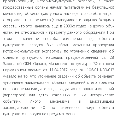
проектировщики, историко-культурные эксперты, а также
государственные органы начали пытаться (и не безуспешно)
менять вид объекта культурного наследия с ансамбля на до­
стопримечательное место (справедливости ради необходимо
сказать, что это началось еще в 2000-х годах на других объ­
ектах, не относящихся к предмету данного обсуждения). При
этом в качестве способа изменения вида объекта
культурного наследия был избран механизм проведения
историко-куль­турной экспертизы по уточнению сведений об
объекте куль­турного наследия, предусмотренный ст. 28
Закона об ОКН. Однако, Министерство культуры РФ в своем
9
циркулярном письме от 11.04.2017 года № 106-01.1-39-01
указало на то, что уточнение сведений об объекте означает
«уточнение наиме­нования объекта, сведений о его времени
возникновения или дате создания, датах основных изменений
(перестроек) или датах связанных с ним исторических
событий». Иного меха­низма в действующем
законодательстве РФ по изменению вида объекта
культурного наследия не предусмотрено.