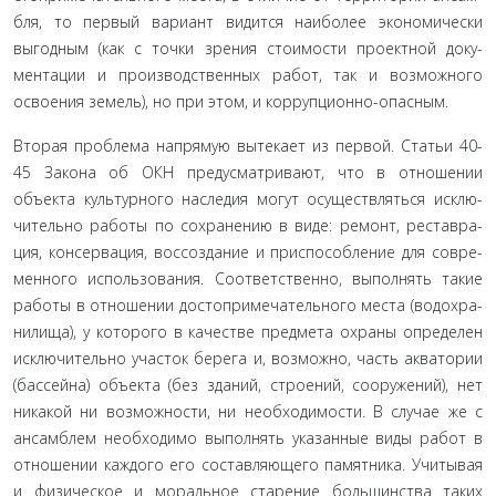
бля, то первый вариант видится наиболее экономически
выгодным (как с точки зрения стоимости проектной доку­
ментации и производственных работ, так и возможного
осво­ения земель), но при этом, и коррупционно-опасным.
Вторая проблема напрямую вытекает из первой. Статьи 40-
45 Закона об ОКН предусматривают, что в отношении
объекта культурного наследия могут осуществляться исклю­
чительно работы по сохранению в виде: ремонт, реставра­
ция, консервация, воссоздание и приспособление для совре­
менного использования. Соответственно, выполнять такие
работы в отношении достопримечательного места (водохра­
нилища), у которого в качестве предмета охраны определен
исключительно участок берега и, возможно, часть акватории
(бассейна) объекта (без зданий, строений, сооружений), нет
никакой ни возможности, ни необходимости. В случае же с
ансамблем необходимо выполнять указанные виды работ в
отношении каждого его составляющего памятника. Учиты­вая
и физическое и моральное старение большинства таких