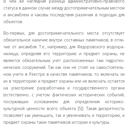
В чем же наглядная разница административно-правово­го
статуса в данном случае между достопримечательным ме­стом
и ансамблем и каковы последствия различия в подходах для
объектов.
Во-первых, для достопримечательного места отсутствует
обязательное наличие внутри составных памятников, в отли­
чие от ансамбля. Т.е., например, для Федоровского водохра­
нилища, определяя его территорию и предмет охраны, не
является обязательным учет расположенных там гидротех­
нических сооружений. Так как они не стоят на самостоятель­
ном учете в Реестре в качестве памятников, то включать ли
их в территорию и предмет охраны или не включать остается
на усмотрение разработчика и государственного органа
(есте­ственно, с учетом фактических исторических событий,
послу­живших основанием для определения историко-
культурной ценности всего объекта [5]). Такая дискретность
позволяет как уменьшать, так и увеличивать и территорию, и
предмет охраны таких памятников истории и культуры.