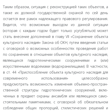
Таким образом, ситуация с реконструкцией таких объ­ектов, а
также их должной государственной охраной по сей день
остается вне рамок надлежащего правового регулирова­ния.
Видится, что возможным выходом из данной ситуации
(которая с каждым годом будет только усугубляться) может
стать внесение дополнений в главу VII «Сохранение объек­та
культурного наследия» Закона об ОКН, путем введения статьи
с оговоркой о возможных особенностях проведения работ
по сохранению в отношении объектов культурного наследия,
являющихся гидротехническими сооружениями и (или)
искусственными водоемами (водохранилищами). В частности,
в ст. 44 «Приспособление объекта культурного наследия для
современного использования» целесообразно
предусмотреть возможность изменения объемно-простран­
ственной структуры гидротехнических сооружений, вклю­
ченных в предмет охраны ансамбля или являющихся само­
стоятельными памятниками, с оговоркой об обязательном
соблюдении общих пропорций, стилистических решений и