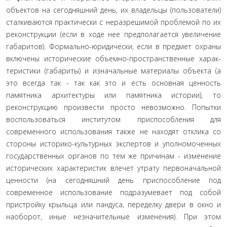
объектов на сегодняшний день, их владельцы (пользователи)
сталкиваются практически с неразрешимой проблемой по их
реконструкции (если в ходе нее предполагается увеличение
габаритов). Формально-юридически, если в предмет охраны
включены исторические объемно-пространственные харак­
теристики (габариты) и изначальные материалы объекта (а
это всегда так - так как это и есть основная ценность
памятни­ка архитектуры или памятника истории), то
реконструкцию произвести просто невозможно. Попытки
воспользоваться институтом приспособления для
современного использова­ния также не находят отклика со
стороны историко-культур­ных экспертов и уполномоченных
государственных органов по тем же причинам - изменение
исторических характери­стик влечет утрату первоначальной
ценности (на сегодняш­ний день приспособление под
современное использование подразумевает под собой
пристройку крыльца или пандуса, переделку двери в окно и
наоборот, иные незначительные из­менения). При этом