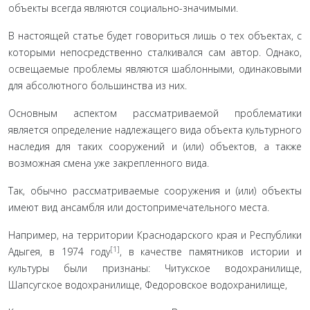
объекты всегда являются социально-зна­чимыми.
В настоящей статье будет говориться лишь о тех объ­ектах, с
которыми непосредственно сталкивался сам автор. Однако,
освещаемые проблемы являются шаблонными, оди­наковыми
для абсолютного большинства из них.
Основным аспектом рассматриваемой проблематики
является определение надлежащего вида объекта культурно­го
наследия для таких сооружений и (или) объектов, а также
возможная смена уже закрепленного вида.
Так, обычно рассматриваемые сооружения и (или) объ­екты
имеют вид ансамбля или достопримечательного места.
Например, на территории Краснодарского края и Ре­спублики
[1]
Адыгея, в 1974 году
, в качестве памятников исто­рии и
культуры были признаны: Читукское водохранилище,
Шапсугское водохранилище, Федоровское водохранилище,