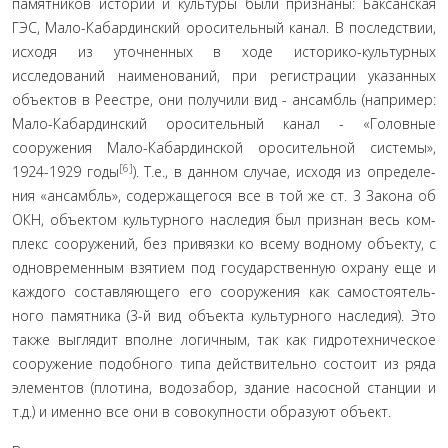
памятников истории и культуры были признаны: Баксанская
ГЭС, Мало-Кабардинский оросительный канал. В последствии,
исходя из уточненных в ходе историко-культур­ных
исследований наименований, при регистрации указан­ных
объектов в Реестре, они получили вид - ансамбль (напри­мер:
Мало-Кабардинский оросительный канал - «Головные
сооружения Мало-Кабардинской оросительной системы»,
[6]
1924-1929 годы
). Т.е., в данном случае, исходя из определе­
ния «ансамбль», содержащегося все в той же ст. 3 Закона об
ОКН, объектом культурного наследия был признан весь ком­
плекс сооружений, без привязки ко всему водному объекту, с
одновременным взятием под государственную охрану еще и
каждого составляющего его сооружения как самостоятель­
ного памятника (3-й вид объекта культурного наследия). Это
также выглядит вполне логичным, так как гидротехническое
сооружение подобного типа действительно состоит из ряда
элементов (плотина, водозабор, здание насосной станции и
т.д.) и именно все они в совокупности образуют объект.