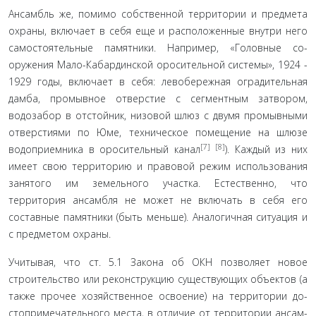
Ансамбль же, помимо собственной территории и пред­мета
охраны, включает в себя еще и расположенные внутри него
самостоятельные памятники. Например, «Головные со­
оружения Мало-Кабардинской оросительной системы», 1924 -
1929 годы, включает в себя: левобережная оградительная
дамба, промывное отверстие с сегментным затвором,
водоза­бор в отстойник, низовой шлюз с двумя промывными
отвер­стиями по Юме, техническое помещение на шлюзе
[7]
[8]
водопри­емника в оросительный канал
). Каждый из них
имеет свою территорию и правовой режим использования
занятого им земельного участка. Естественно, что
территория ансамбля не может не включать в себя его
составные памятники (быть меньше). Аналогичная ситуация и
с предметом охраны.
Учитывая, что ст. 5.1 Закона об ОКН позволяет новое
строительство или реконструкцию существующих объектов (а
также прочее хозяйственное освоение) на территории до­
стопримечательного места, в отличие от территории ансам­