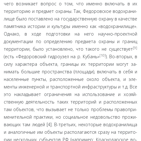
чего возникает вопрос о том, что именно включать в их
территорию и предмет охраны. Так, Федоровское водохрани­
лище было поставлено на государственную охрану в качестве
памятника истории и культуры именно как «водохранили­ще».
Однако, в ходе подготовки на него научно-проектной
документации по определению предмета охраны и границ
[9]
территории, было установлено, что такого не существует
[10]
(есть «Федоровский гидроузел на р. Кубань»
). Во-вторых, в
силу характера объекта, границы их территории могут за­
нимать большие пространства (площади), включать в себя и
населенные пункты, расположенные около объекта, и эле­
менты инженерной и транспортной инфраструктуры и т.д. Все
это накладывает ограничения на использование и хозяй­
ственную деятельность таких территорий и расположенных
там объектов, что вызывает не только проблемы правопри­
менительной практики, но социальное недовольство прожи­
вающих там людей [4]. В-третьих, некоторые водохранилища
и аналогичные им объекты располагаются сразу на террито­
рии нескольких субъектов РФ (например: Краснодарское во­