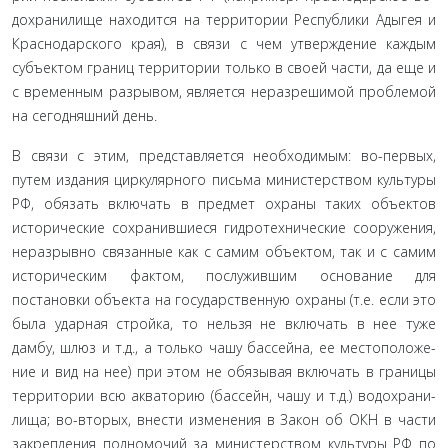
дохранилище находится на территории Республики Адыгея и
Краснодарского края), в связи с чем утверждение каждым
субъектом границ территории только в своей части, да еще и
с временным разрывом, является неразрешимой проблемой
на сегодняшний день.
В связи с этим, представляется необходимым: во-первых,
путем издания циркулярного письма министерством культу­ры
РФ, обязать включать в предмет охраны таких объектов
исторические сохранившиеся гидротехнические сооруже­ния,
неразрывно связанные как с самим объектом, так и с самим
историческим фактом, послужившим основание для
постановки объекта на государственную охраны (т.е. если это
была ударная стройка, то нельзя не включать в нее туже
дамбу, шлюз и т.д., а только чашу бассейна, ее местоположе­
ние и вид на нее) при этом не обязывая включать в границы
территории всю акваторию (бассейн, чашу и т.д.) водохрани­
лища; во-вторых, внести изменения в Закон об ОКН в части
закрепления полномочий за министерством культуры РФ по