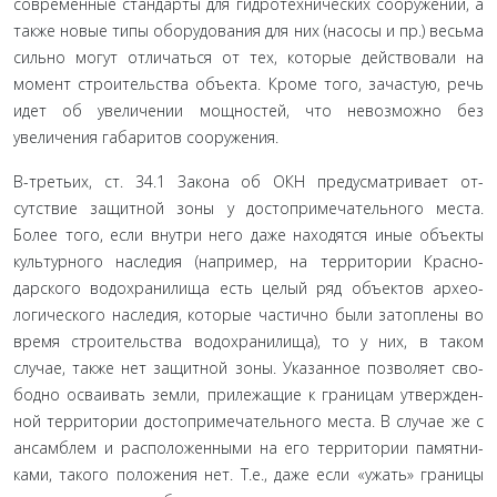
современные стандарты для гидротехни­ческих сооружений, а
также новые типы оборудования для них (насосы и пр.) весьма
сильно могут отличаться от тех, ко­торые действовали на
момент строительства объекта. Кроме того, зачастую, речь
идет об увеличении мощностей, что не­возможно без
увеличения габаритов сооружения.
В-третьих, ст. 34.1 Закона об ОКН предусматривает от­
сутствие защитной зоны у достопримечательного места.
Более того, если внутри него даже находятся иные объекты
культурного наследия (например, на территории Красно­
дарского водохранилища есть целый ряд объектов архео­
логического наследия, которые частично были затоплены во
время строительства водохранилища), то у них, в таком
случае, также нет защитной зоны. Указанное позволяет сво­
бодно осваивать земли, прилежащие к границам утвержден­
ной территории достопримечательного места. В случае же с
ансамблем и расположенными на его территории памятни­
ками, такого положения нет. Т.е., даже если «ужать» границы