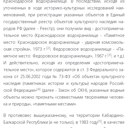
Краснодарское водохранилище. В последствии, исходя из
уточненных в ходе историко-культурных исследований наи­
менований, при регистрации указанных объектов в Единый
государственный реестр объектов культурного наследия на­
родов РФ (далее - Реестр), они получили вид - достопримеча­
тельное место (Краснодарское водохранилище - «Памятное
место: Краснодарское водохранилище - ударная комсомоль­
[2]
ская стройка», 1973 г.
; Федоровское водохранилище - «Па­
[3]
мятное место: Федоровское водохранилище», 1967 г.
; и т.д.).
И действительно, исходя из определения «достопримеча­
тельное место», которое содержится в ст. 3 Федерального за­
кона от 25.06.2002 года № 73-ФЗ «Об объектах культурного
наследия (памятниках истории и культуры) народов Россий­
[4]
ской Федерации»
(далее - Закон об ОКН), указанные водные
объекты можно признать «совместными творениями челове­
ка и природы», «памятными местами».
В противовес вышеуказанному, на территории Кабар­дино-
[5]
Балкарской Республики (и не только), в 1983 году
, в качестве