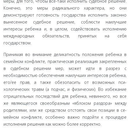
меры, для того, чтобы все-таки исполнить судебное ре­шение.
Конечно, это меры радикального характера, но они
демонстрируют готовность государства исполнить законно
вынесенное судебное решение, соблюсти наилучшие
интересы ребенка и, в целом, содействовать исполнению
междуна­родных обязательств, принятых на себя
государством.
Принимая во внимание деликатность положения ре­бенка в
семейном конфликте, практическая реализация за­крепленных
в судебном решении мер, может идти в разрез с
необходимостью обеспечения наилучших интересов ре­бенка,
его/ее прав, а также обезопасить от возможных пси­
хологических травм (а подчас, и физических). Во избежание
отрицательных последствий для ребенка, невинного, но все
же являющегося своеобразным «яблоком раздора» между
родителями, или же средством отстоять свои позиции в се­
мейном конфликте, особенно важно подойти к процедуре
исполнения решения как можно более корректно.