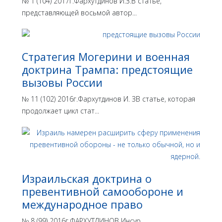
№ 1 (104) 2017г.Фархутдинов И.З.В статье,
представляющей восьмой автор...
Стратегия Могерини и военная
доктрина Трампа: предстоящие
вызовы России
№ 11 (102) 2016г.Фархутдинов И. ЗВ статье, которая
продолжает цикл стат...
Израильская доктрина o
превентивной самообороне и
международное право
№ 8 (99) 2016г.ФАРХУТДИНОВ Инсур