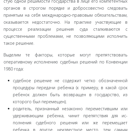
стую одной решимости государства в лице его компетентных
органов в строгом порядке и добросовестно следовать
приня­тым на себя международно-правовым обязательствам,
ока­зывается недостаточно. На практике участвующие в
процес­се реализации решения суда сталкиваются с
существенными проблемами, не позволяющими исполнить
такое решение.
Выделим те факторы, которые могут препятствовать
оперативному исполнению судебных решений по Конвен­ции
1980 года:
судебное решение не содержит четко обозначенной
процедуры передачи ребенка (к примеру, в какой срок
ребе­нок должен быть возвращен в государство, из
которого был перемещен);
родитель, признанный незаконно переместившим или
удерживающим ребенка, чинит препятствия для ис­
полнения судебного решения или же перемещает
ребенка в другое, неизвестное место, тем самым