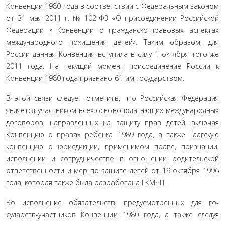
Конвенции 1980 года в соответствии с Федеральным законом
от 31 мая 2011 г. № 102-ФЗ «О присоединении Рос­сийской
Федерации к Конвенции о гражданско-правовых аспектах
международного похищения детей». Таким обра­зом, для
России данная Конвенция вступила в силу 1 октя­бря того же
2011 года. На текущий момент присоединение России к
Конвенции 1980 года признано 61-им государством.
В этой связи следует отметить, что Российская Федера­ция
является участником всех основополагающих между­народных
договоров, направленных на защиту прав детей, включая
Конвенцию о правах ребенка 1989 года, а также Гаагскую
конвенцию о юрисдикции, применимом праве, признании,
исполнении и сотрудничестве в отношении ро­дительской
ответственности и мер по защите детей от 19 ок­тября 1996
года, которая также была разработана ГКМЧП.
Во исполнение обязательств, предусмотренных для го-
сударств-участников Конвенции 1980 года, а также следуя