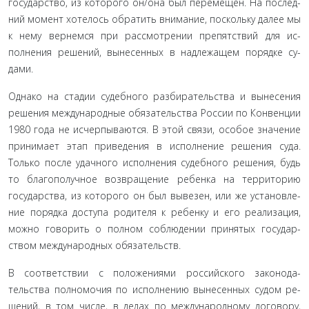
государство, из которого он/она был перемещен. На послед­
ний момент хотелось обратить внимание, поскольку далее мы
к нему вернемся при рассмотрении препятствий для ис­
полнения решений, вынесенных в надлежащем порядке су­
дами.
Однако на стадии судебного разбирательства и вынесе­ния
решения международные обязательства России по Кон­венции
1980 года не исчерпываются. В этой связи, особое зна­чение
принимает этап приведения в исполнение решения суда.
Только после удачного исполнения судебного решения, будь
то благополучное возвращение ребенка на территорию
государства, из которого он был вывезен, или же установле­
ние порядка доступа родителя к ребенку и его реализация,
можно говорить о полном соблюдении принятых государ­
ством международных обязательств.
В соответствии с положениями российского законода­
тельства полномочия по исполнению вынесенных судом ре­
шений, в том числе, в делах по международному договору,