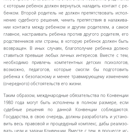
с которым ребенок должен вернуться, наладить контакт с ре­
бенком. Второй родитель не должен препятствовать испол­
нению судебного решения, чинить препятствия в налажива­
нии контакта между ребенком и другим родителем, а самое
главное, настраивать ребенка против другого родителя, его
родственников или страны, в которую ребенок должен быть
возвращен. В иных случаях, благополучие ребенка должно
ставиться превыше любых личных интересов. Вместе с тем,
необходимо привлечь компетентных детских психологов,
возможно, педагогов, которые смогли бы подготовить
ребен­ка к безопасному и менее травмирующему изменению
(оче­редного) обстоятельств его жизни.
Таким образом, международные обязательства по Кон­венции
1980 года могут быть исполнены в полном размере, если
судебные решения по данной Конвенции соблюдаются.
Государства, в свою очередь, должны разработать и устано­
вить весь правовой и процедурный комплекс, дабы реализо­
вать цели и задачи Конвенции. Вместе с тем, в процессе ис­