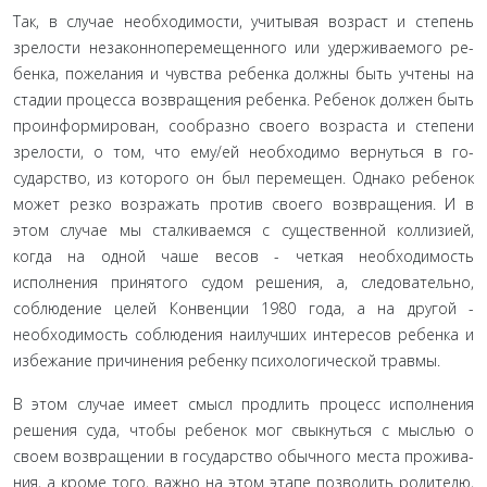
Так, в случае необходимости, учитывая возраст и степень
зрелости незаконноперемещенного или удерживаемого ре­
бенка, пожелания и чувства ребенка должны быть учтены на
стадии процесса возвращения ребенка. Ребенок должен быть
проинформирован, сообразно своего возраста и степе­ни
зрелости, о том, что ему/ей необходимо вернуться в го­
сударство, из которого он был перемещен. Однако ребенок
может резко возражать против своего возвращения. И в
этом случае мы сталкиваемся с существенной коллизией,
когда на одной чаше весов - четкая необходимость
исполнения при­нятого судом решения, а, следовательно,
соблюдение целей Конвенции 1980 года, а на другой -
необходимость соблюде­ния наилучших интересов ребенка и
избежание причинения ребенку психологической травмы.
В этом случае имеет смысл продлить процесс исполне­ния
решения суда, чтобы ребенок мог свыкнуться с мыслью о
своем возвращении в государство обычного места прожива­
ния, а кроме того, важно на этом этапе позволить родителю,