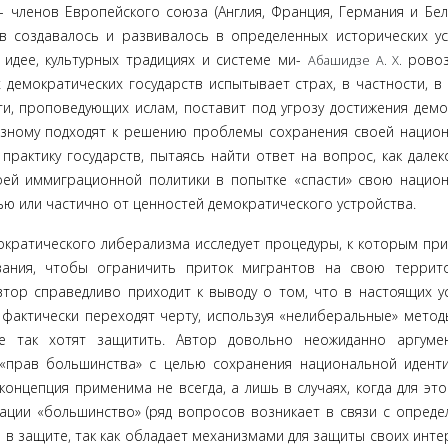
- членов Европейского союза (Англия, Франция, Герма­ния и Бель
в создавалось и развивалось в определенных исторических усл
идее, культур­ных традициях и системе ми-
рово
Абашидзе А. X.
демократических госу­дарств испытывает страх, в частности, в 
ти, проповедующих ислам, поставит под угрозу достижения демо
азному подходят к решению проблемы сохранения своей нацио
практику государств, пытаясь найти ответ на вопрос, как да­лек
ей им­миграционной политики в попытке «спасти» свою нацио
ью или частично от ценностей демократического устройства.
ократического ли­берализма исследует процедуры, к которым пр
ования, чтобы ограничить приток мигрантов на свою терри
тор справедливо приходит к выводу о том, что в на­стоящих у
фактически переходят черту, используя «нелиберальные» методы
е так хотят защи­тить. Автор довольно неожиданно аргуме
«прав большинства» с целью сохра­нения национальной идент
концепция применима не всегда, а лишь в случаях, когда для это
ции «большинство» (ряд вопросов возникает в связи с опреде­
 в защите, так как обладает механизмами для защиты своих инте