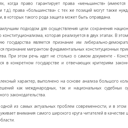
ях, когда право гарантирует права «меньшинств» (имеются
т.д.), права «большинства» с тех же позиций могут также нужд
и, в которых такого рода защита может быть оправдана.
наилучшим под­ходом для осуществления цели сохранения нацио
конституци­онализма, которая реализуется в двух этапах. В этом
ию государства является признание им либерально-демократ
ется признание мигрантом фун­даментальных конституционных при
тва. При этом речь идет не столько о самом документе - Конст
хся в конкретном государстве и отвечающих критериям закон
ексный ха­рактер, выполнено на основе анализа большого кол
ешений как между­народных, так и национальных судебных о
ного законодательства.
одной из самых ак­туальных проблем современности, и в этом
луживает внимания самого широкого круга читателей в качестве 
области.