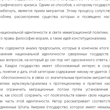
рафического кризиса. Одним из способов, к которому государст
ибегнуть, является прием мигрантов. Этому процессу сопутству
роблем, рассмотрению существа которых и по­священо нас
национальной идентичности в свете иммиграционной политики, 
 права, филосо­фии морали, а также идей конституционализма.
сти содержится ана­лиз предпосылок, которые в конечном итоге 
анения национальной идентично­сти суверенных государств
ых вопросов, на который до сих пор нет однознач­ного ответа, 
сть. Каждое государство имеет обоснованный интерес в сох
понятие и дать этой категории содержание никому не удается. 
ую обеспокоенность в связи со значительным притоком мигрантов,
итики мультикультурализма к протекци­онизму и практике на
ки ограничить миграционные потоки путем установления
, как спо­соб сохранить «от посягательств извне» свою нацио
как часть этой идентично­сти. Автор рассматривает соответс
единенные Штаты Америки (государство, которое имеет немал