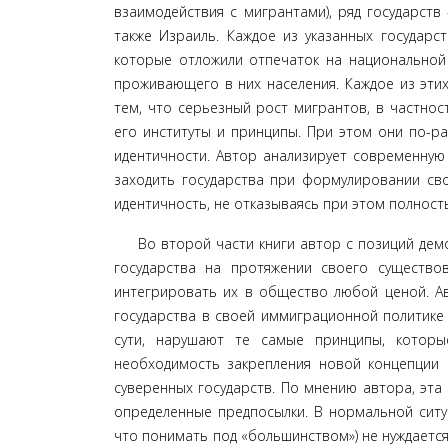
взаимодействия с мигрантами), ряд государств 
также Израиль. Каждое из указанных государст
которые отложили отпечаток на национальной 
проживающего в них населения. Каждое из этих 
тем, что серьезный рост мигрантов, в частнос
его институты и принципы. При этом они по-р
идентичности. Автор анализирует современ­ную 
заходить государства при формулировании сво
идентичность, не отказываясь при этом полност
Во второй части книги автор с позиций дем
государства на протяжении своего существ
интегрировать их в общество лю­бой ценой. Ав
государства в своей иммиграционной политике 
сути, нарушают те самые принципы, которы
необходимость закрепления новой концепции 
суверенных государств. По мне­нию автора, эта 
определенные предпосылки. В нормальной ситуа
что понимать под «большинством») не нуждается