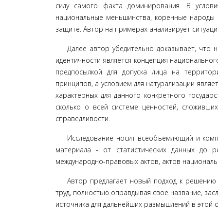
силу самого факта доминирования. В услови
национальные меньшинства, коренные народы и 
защите. Автор на примерах анализирует ситуаци
Далее автор убедительно доказывает, что 
идентичности является концепция национального 
пред­посылкой для допуска лица на территор
принципов, а усло­вием для натурализации явля
характерных для данного конкретного государс
сколько о всей системе цен­ностей, сложивши
справедливости.
Исследование носит всеобъемлющий и компл
материала - от статистических данных до р
международ­но-правовых актов, актов националь
Автор предлагает новый подход к решению 
труд, полностью оправдывая свое название, зас
источника для дальнейших раз­мышлений в этой 