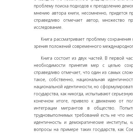
проблему поиска подходов к преодолению демог
мнению автора книги, несомненно, придется пр
справедливо отмечает автор, множество п
исследование.
Книга рассматривает проблему сохранения 
зре­ния положений современного международного
Книга состоит из двух частей. В первой ча
необходимо­сти принятия мер с целью сохр
справедливо отмечает, что один из самых сложн
такое, собственно, национальная идентично
национальной идентичности, но сформулировать 
государ­ства, как никогда, испытывают серьезн
конечном итоге, при­вело к движению от пол
интеграции мигрантов в общество. Попыт
трудновыполнимых требований есть не что иное
иден­тичность и демократические институты, 
вопросы на примере таких государств, как Со