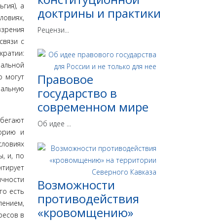
гия), а
доктрины и практики
ови­ях,
ззрения
Рецензи...
связи с
кратии:
нальной
Правовое
о могут
нальную
государство в
современном мире
ибегают
Об идее ...
торию и
словиях
, и, по
нтирует
ичности
Возможности
го есть
противодействия
лением,
«кровомщению»
ресов в