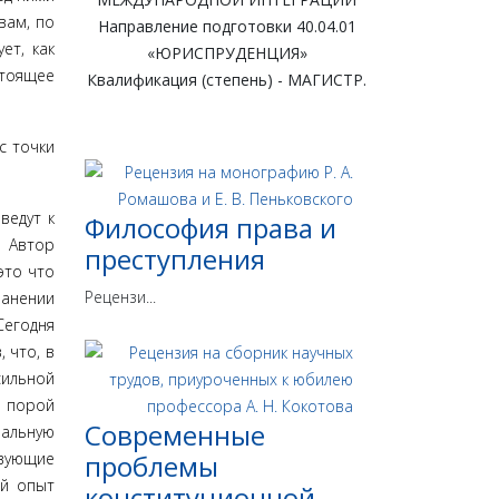
вам, по
Направление подготовки 40.04.01
ет, как
«ЮРИСПРУДЕНЦИЯ»
тоящее
Квалификация (степень) - МАГИСТР.
с точки
ведут к
Философия права и
. Автор
преступления
это что
Рецензи...
ранении
Сегодня
 что, в
сильной
 порой
Современные
нальную
твующие
проблемы
ый опыт
конституционной