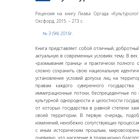
Рецензия на книгу Лиава Оргада «Культуроло
Оксфорд, 2015. – 273 с.
№ 3 (94) 2016г.
Книга представляет собой отличный, добротный
актуаль­ную в современных условиях тему. В век
«размывания границ» и практически полного о
сложно сохранить свою национальную идентичн
установление условий допуска лиц на террит
правам каждого суверенного государства.
иммиграционные потоки, беспрецедентные по 
культурной однородности и целостности го­суд
от которых государства в равной степени заи
своей территории. В первую очередь, подо
изменений, неизбежно сопут­ствующих процесса
с иным историческим прошлым, ми­ровоззрени
очевидно, что население в традиционно благопо