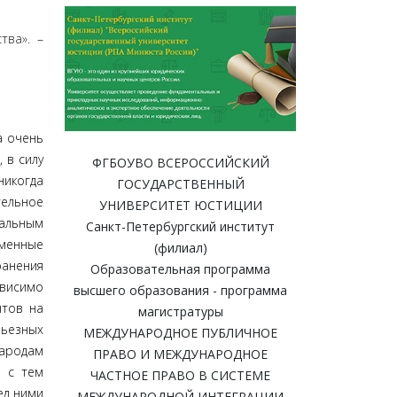
тва». –
а очень
 в силу
ФГБОУВО ВСЕРОССИЙСКИЙ
никогда
ГОСУДАРСТВЕННЫЙ
тельное
УНИВЕРСИТЕТ ЮСТИЦИИ
тальным
Санкт-Петербургский институт
менные
(филиал)
ранения
Образовательная программа
ависимо
высшего образования - программа
нтов на
магистратуры
ьезных
МЕЖДУНАРОДНОЕ ПУБЛИЧНОЕ
народам
ПРАВО И МЕЖДУНАРОДНОЕ
е с тем
ЧАСТНОЕ ПРАВО В СИСТЕМЕ
ед ними
МЕЖДУНАРОДНОЙ ИНТЕГРАЦИИ