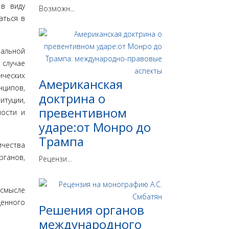
 в виду
Возможн...
аться в
нальной
 случае
ических
Американская
нципов,
доктрина о
итуции,
превентивном
ности и
ударе:от Монро до
Трампа
ичества
рганов,
Рецензи...
 смысле
ценного
Решения органов
международного