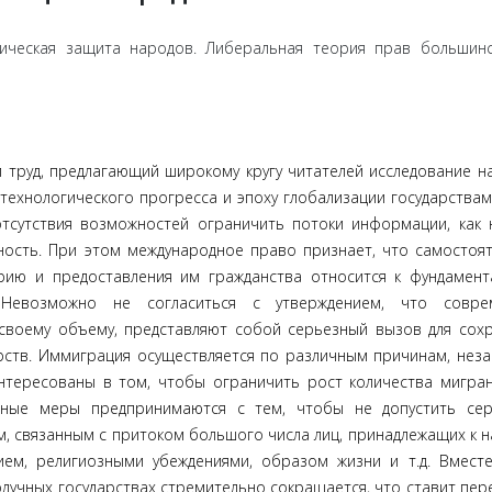
гическая защита народов. Либеральная теория прав большинс
 труд, предла­гающий широкому кругу читателей исследование н
 технологического прогресса и эпоху глобализации государствам,
тсутствия возможностей ограничить потоки информации, как 
ость. При этом международное право признает, что са­мостоя
орию и предоставления им гражданства относится к фундамен
 Невозможно не согла­ситься с утверждением, что совре
своему объему, представляют собой серьезный вызов для сох
арств. Иммиграция осуществляется по различным причинам, нез
нтересо­ваны в том, чтобы ограничить рост количества мигра
бные меры предпринимаются с тем, чтобы не допустить сер
м, связанным с притоком большого числа лиц, принадлежащих к 
ем, религиозными убеждениями, образом жизни и т.д. Вмест
луч­ных государствах стремительно сокращается, что ставит пер