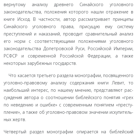
вернутому анализу древнего Синайского уголовного
законода­тельства, положения которого нашли отражение в
книге Ис­ход. В частности, автор рассматривает принципы
Синайского уголовного права, присущую ему систему
преступлений и на­казаний, проводит сравнительный анализ
его норм с соответ­ствующими положениями уголовного
законодательства Допе­тровской Руси, Российской Империи,
РСФСР и современной Российской Федерации, а также
некоторых зарубежных госу­дарств.
Что касается третьего раздела монографии, посвященно­го
уголовно-правовому анализу содержания книги Левит, то
наибольший интерес, по нашему мнению, представляют рас­
суждения автора о соотношении библейского понятия «грех
по неведению и ошибке» с современным понятием «престу­
пление», а также об уголовно-правовом значении искупитель­
ных жертв.
Четвертый раздел монографии опирается на библейский