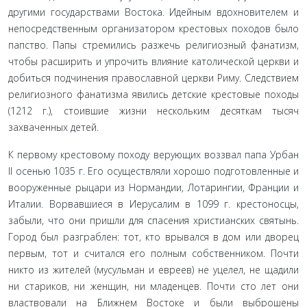
другими государствами Востока. Идейным вдохновителем и
непосредственным организато­ром крестовых походов было
папство. Папы стремились раз­жечь религиозный фанатизм,
чтобы расширить и упрочить влияние католической церкви и
добиться подчинения право­славной церкви Риму. Следствием
религиозного фанатизма явились детские крестовые походы
(1212 г.), стоившие жизни нескольким десяткам тысяч
захваченных детей.
К первому крестовому походу верующих воззвал папа Урбан
II осенью 1035 г. Его осуществляли хорошо подготов­ленные и
вооруженные рыцари из Нормандии, Лотарингии, Франции и
Италии. Ворвавшиеся в Иерусалим в 1099 г. кресто­носцы,
забыли, что они пришли для спасения христианских святынь.
Город был разграблен: тот, кто врывался в дом или дворец
первым, тот и считался его полным собственником. Почти
никто из жителей (мусульман и евреев) не уцелел, не щадили
ни стариков, ни женщин, ни младенцев. Почти сто лет они
властвовали на Ближнем Востоке и были выброшены