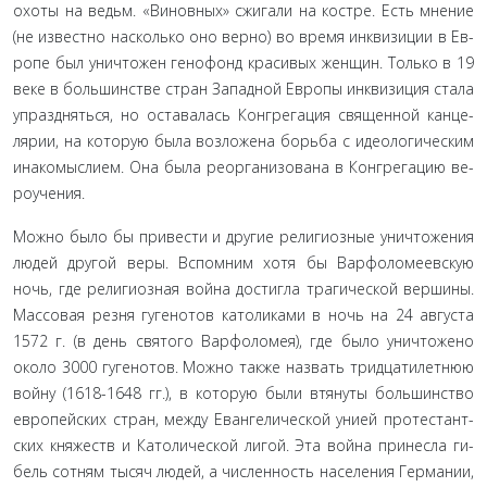
охоты на ведьм. «Виновных» сжигали на костре. Есть мнение
(не известно насколько оно верно) во время инквизиции в Ев­
ропе был уничтожен генофонд красивых женщин. Только в 19
веке в большинстве стран Западной Европы инквизиция стала
упраздняться, но оставалась Конгрегация священной канце­
лярии, на которую была возложена борьба с идеологическим
инакомыслием. Она была реорганизована в Конгрегацию ве­
роучения.
Можно было бы привести и другие религиозные уничто­жения
людей другой веры. Вспомним хотя бы Варфоломеев­скую
ночь, где религиозная война достигла трагической вер­шины.
Массовая резня гугенотов католиками в ночь на 24 авгу­ста
1572 г. (в день святого Варфоломея), где было уничтожено
около 3000 гугенотов. Можно также назвать тридцатилетнюю
войну (1618-1648 гг.), в которую были втянуты большинство
европейских стран, между Евангелической унией протестант­
ских княжеств и Католической лигой. Эта война принесла ги­
бель сотням тысяч людей, а численность населения Германии,