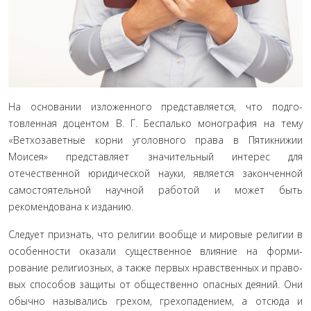
На основании изложенного представляется, что подго­
товленная доцентом В. Г. Беспалько монография на тему
«Вет­хозаветные корни уголовного права в Пятикнижии
Моисея» представляет значительный интерес для
отечественной юри­дической науки, является законченной
самостоятельной науч­ной работой и может быть
рекомендована к изданию.
Следует признать, что религии вообще и мировые рели­гии в
особенности оказали существенное влияние на форми­
рование религиозных, а также первых нравственных и право­
вых способов защиты от общественно опасных деяний. Они
обычно назывались грехом, грехопадением, а отсюда и