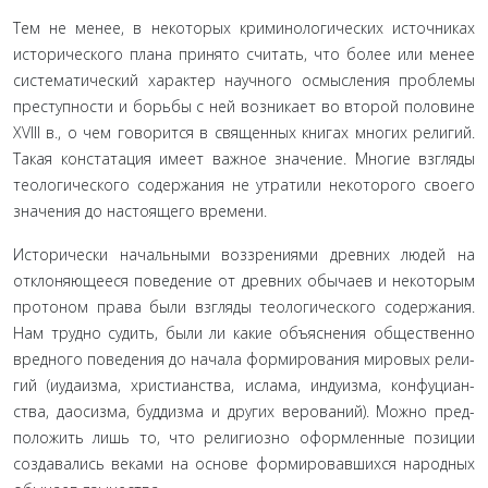
Тем не менее, в некоторых криминологических источ­никах
исторического плана принято считать, что более или менее
систематический характер научного осмысления про­блемы
преступности и борьбы с ней возникает во второй по­ловине
XVIII в., о чем говорится в священных книгах многих религий.
Такая констатация имеет важное значение. Многие взгляды
теологического содержания не утратили некоторого своего
значения до настоящего времени.
Исторически начальными воззрениями древних людей на
отклоняющееся поведение от древних обычаев и некоторым
протоном права были взгляды теологического содержания.
Нам трудно судить, были ли какие объяснения общественно
вредного поведения до начала формирования мировых рели­
гий (иудаизма, христианства, ислама, индуизма, конфуциан­
ства, даосизма, буддизма и других верований). Можно пред­
положить лишь то, что религиозно оформленные позиции
создавались веками на основе формировавшихся народных