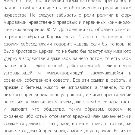
Вместе с тем, теологический взгляд на генезис преступ­ности
намного глубже и шире выше обозначенного религиоз­ного
изуверства. Не следует забывать о роли религии в фор­
мировании нравственно-правовых и первичных криминоло­
гических воззрений. Ф. М. Достоевский это образно отметил
в романе «Братья Карамазовы». Старец в разговоре со
своими собеседниками говорит: «...ведь если бы теперь не
было Хри­стовой церкви, то не было бы преступнику никакого
удержу в злодействе и даже кары за него потом, то есть кары
насто­ящей..., единственной действительной, единственно
устра­шающей и умиротворяющей, заключающейся в
сознании собственной совести.. Все эти ссылки в работы, а
прежде с бытием, никого не исправляют, а главное, почти
никакого пре­ступника и не устрашают, и число преступлений
не только не уменьшается, а чем далее, тем более нарастает..
И выходит, что общество, таким образом, совсем не
охранено, ибо хоть и отсекается вредный член механически и
ссылается далеко, с глаз долой, но на его место тотчас, же
появляется другой пре­ступник, а может, и два другие. Если что