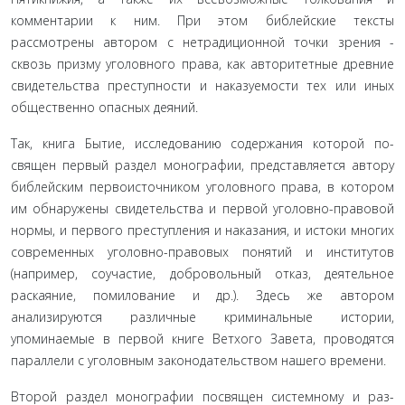
комментарии к ним. При этом библейские тексты
рассмотрены автором с нетрадицион­ной точки зрения -
сквозь призму уголовного права, как авто­ритетные древние
свидетельства преступности и наказуемости тех или иных
общественно опасных деяний.
Так, книга Бытие, исследованию содержания которой по­
священ первый раздел монографии, представляется автору
библейским первоисточником уголовного права, в котором
им обнаружены свидетельства и первой уголовно-правовой
нормы, и первого преступления и наказания, и истоки мно­гих
современных уголовно-правовых понятий и институтов
(например, соучастие, добровольный отказ, деятельное
раска­яние, помилование и др.). Здесь же автором
анализируются различные криминальные истории,
упоминаемые в первой книге Ветхого Завета, проводятся
параллели с уголовным за­конодательством нашего времени.
Второй раздел монографии посвящен системному и раз­