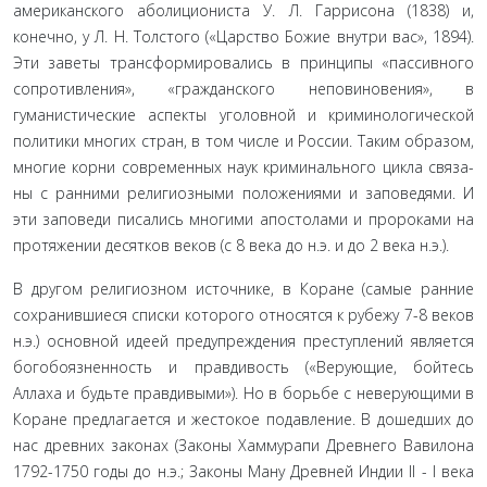
американского аболициониста У. Л. Гаррисона (1838) и,
конечно, у Л. Н. Толстого («Царство Божие внутри вас», 1894).
Эти заветы трансформировались в принципы «пас­сивного
сопротивления», «гражданского неповиновения», в
гуманистические аспекты уголовной и криминологической
политики многих стран, в том числе и России. Таким образом,
многие корни современных наук криминального цикла связа­
ны с ранними религиозными положениями и заповедями. И
эти заповеди писались многими апостолами и пророками на
протяжении десятков веков (с 8 века до н.э. и до 2 века н.э.).
В другом религиозном источнике, в Коране (самые ран­ние
сохранившиеся списки которого относятся к рубежу 7-8 веков
н.э.) основной идеей предупреждения преступлений яв­ляется
богобоязненность и правдивость («Верующие, бойтесь
Аллаха и будьте правдивыми»). Но в борьбе с неверующими в
Коране предлагается и жестокое подавление. В дошедших до
нас древних законах (Законы Хаммурапи Древнего Вавилона
1792-1750 годы до н.э.; Законы Ману Древней Индии II - I века