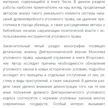
материал, содержащийся в книге Числа. В данном разделе
работы наиболее примечателен, на наш взгляд, проделанный
автором анализ такого уникального элемента системы нака­
заний древнееврейского уголовного права, как удаление пре­
ступника в города убежища, а также рассуждениями автора о
библейских началах сакрализации политической власти с ис­
пользованием инструментов уголовного права.
Заключительный пятый раздел монографии посвящен
детальному анализу Девтерономической версии Моисеева
уголовного права, нашедшей отражение в книге Второзако­
ние. Автор исследует причины необходимости обновления
уголовного закона в новых исторических условиях, подробно
исследует его принципы и отдельные отступления от них, си­
стему и виды преступлений, а также наказаний. В данном раз­
деле также уделено внимание демонстрации того, как те или
иные положения древнего Девтерномического уголовного
кодекса соотносятся с нормами уголовных законов многих
со­временных государств. Особый интерес вызывают