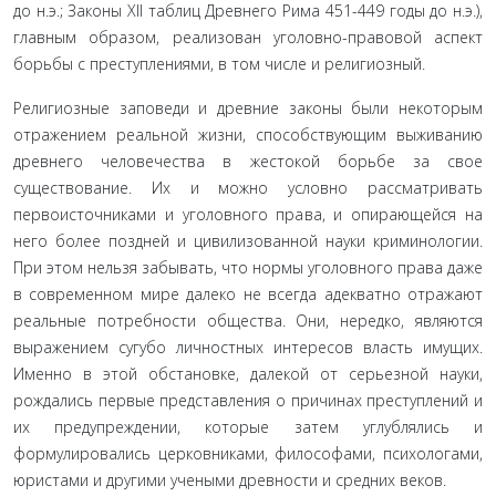
до н.э.; Законы XII таблиц Древнего Рима 451-449 годы до н.э.),
главным образом, реализован уголовно-правовой аспект
борь­бы с преступлениями, в том числе и религиозный.
Религиозные заповеди и древние законы были некоторым
отражением реальной жизни, способствующим выживанию
древнего человечества в жестокой борьбе за свое
существова­ние. Их и можно условно рассматривать
первоисточниками и уголовного права, и опирающейся на
него более поздней и цивилизованной науки криминологии.
При этом нельзя забы­вать, что нормы уголовного права даже
в современном мире далеко не всегда адекватно отражают
реальные потребности общества. Они, нередко, являются
выражением сугубо лич­ностных интересов власть имущих.
Именно в этой обстановке, далекой от серьезной науки,
рождались первые представле­ния о причинах преступлений и
их предупреждении, которые затем углублялись и
формулировались церковниками, фило­софами, психологами,
юристами и другими учеными древно­сти и средних веков.