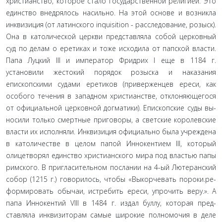
христианство, которое стало государственной ре­лигией. Это
единство внедрялось насильно. На этой основе и возникла
инквизиция (от латинского inquisition - расследо­вание, розыск).
Она в католической церкви представляла со­бой церковный
суд по делам о еретиках и тоже исходила от папской власти.
Папа Луцкий III и император Фридрих I еще в 1184 г.
установили жестокий порядок розыска и наказания
епископскими судами еретиков (приверженцев ереси, как
особого течения в западном христианстве, отклоняющегося
от официальной церковной догматики). Епископские суды вы­
носили только смертные приговоры, а светские королевские
власти их исполняли. Инквизиция официально была учреж­дена
в католичестве в целом папой Иннокентием III, который
олицетворял единство христианского мира под властью папы
римского. В пригласительном послании на 4-ый Лютеранский
собор (1215 г.) говорилось, чтобы «Выкорчевать пороки.ре-
формировать обычаи, истребить ереси, упрочить веру.». А
папа Иннокентий VIII в 1484 г. издал буллу, которая пред­
ставляла инквизиторам самые широкие полномочия в деле