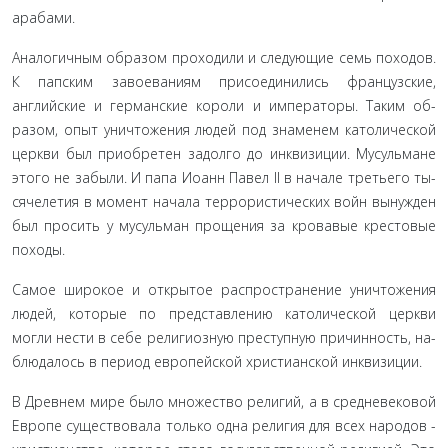
арабами.
Аналогичным образом проходили и следующие семь по­ходов.
К папским завоеваниям присоединились французские,
английские и германские короли и императоры. Таким об­
разом, опыт уничтожения людей под знаменем католической
церкви был приобретен задолго до инквизиции. Мусульмане
этого не забыли. И папа Иоанн Павел II в начале третьего ты­
сячелетия в момент начала террористических войн вынужден
был просить у мусульман прощения за кровавые крестовые
походы.
Самое широкое и открытое распространение уничтоже­ния
людей, которые по представлению католической церкви
могли нести в себе религиозную преступную причинность, на­
блюдалось в период европейской христианской инквизиции.
В Древнем мире было множество религий, а в средне­вековой
Европе существовала только одна религия для всех народов -