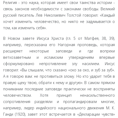
Религия - это наука, которая имеет свои таинства исто­рии -
связь законов необходимости с законами свободы. Ве­ликий
русский писатель Лев Николаевич Толстой говорил: «Каждый
хочет изменить человечество, но никто не задумыва­ется о
том, как изменить себя».
В Новом завете Иисуса Христа (гл. 5 от Матфея, 38, 39),
например, пересказана его Нагорная проповедь, которая
рас­ширяет некоторые заповеди и где вопреки
ветхозаветным и исламским утверждениям впервые
сформулировано непро­тивление злу насилием. Иисус
говорил: «Вы слышали, что ска­зано «око за око, и зуб за зуб».
А я говорю вам: не противиться злому. Но кто ударит тебя в
правую щеку твою, обрати к нему и другую». В самом прямом
понимании последние заповеди практически не восприняты
человечеством. Хотя принцип ненасильственного
сопротивления разделяли и пропаганди­ровали многие,
например, лидер индийского национального движения М. К.
Ганди (1920), завет этот встречается в «Декла­рации чувств»