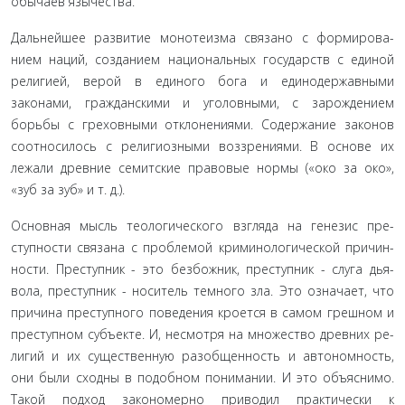
обычаев язычества.
Дальнейшее развитие монотеизма связано с формирова­
нием наций, созданием национальных государств с единой
ре­лигией, верой в единого бога и единодержавными
законами, гражданскими и уголовными, с зарождением
борьбы с гре­ховными отклонениями. Содержание законов
соотносилось с религиозными воззрениями. В основе их
лежали древние семитские правовые нормы («око за око»,
«зуб за зуб» и т. д.).
Основная мысль теологического взгляда на генезис пре­
ступности связана с проблемой криминологической причин­
ности. Преступник - это безбожник, преступник - слуга дья­
вола, преступник - носитель темного зла. Это означает, что
причина преступного поведения кроется в самом грешном и
преступном субъекте. И, несмотря на множество древних ре­
лигий и их существенную разобщенность и автономность,
они были сходны в подобном понимании. И это объяснимо.
Такой подход закономерно приводил практически к