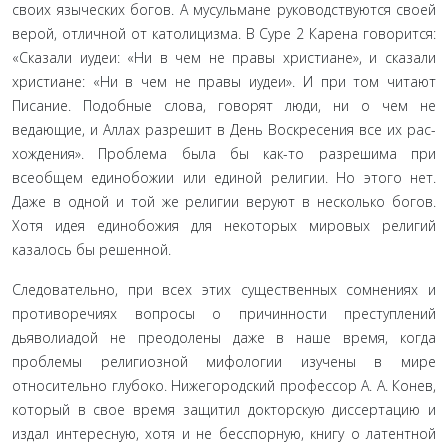
своих языческих богов. А мусульмане руководствуются своей
верой, отличной от католицизма. В Суре 2 Карена говорится:
«Сказали иудеи: «Ни в чем не правы хри­стиане», и сказали
христиане: «Ни в чем не правы иудеи». И при том читают
Писание. Подобные слова, говорят люди, ни о чем не
ведающие, и Аллах разрешит в День Воскресения все их рас­
хождения». Проблема была бы как-то разрешима при
всеобщем единобожии или единой религии. Но этого нет.
Даже в одной и той же религии веруют в несколько богов.
Хотя идея единобо­жия для некоторых мировых религий
казалось бы решенной.
Следовательно, при всех этих существенных сомнениях и
противоречиях вопросы о причинности преступлений
дьяволиадой не преодолены даже в наше время, когда
проблемы религиозной мифологии изучены в мире
относительно глу­боко. Нижегородский профессор А. А. Конев,
который в свое время защитил докторскую диссертацию и
издал интересную, хотя и не бесспорную, книгу о латентной