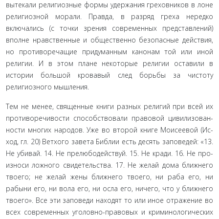
вытека­ли религиозные формы удержания греховников в лоне
рели­гиозной морали. Правда, в разряд греха нередко
включались (с точки зрения современных представлений)
вполне нравствен­ные и общественно безопасные действия,
но противоречащие придуманным канонам той или иной
религии. И в этом пла­не некоторые религии оставили в
истории большой кровавый след борьбы за чистоту
религиозного мышления.
Тем не менее, священные книги разных религий при всей их
противоречивости способствовали правовой цивилизован­
ности многих народов. Уже во второй книге Моисеевой (Ис­
ход, гл. 20) Ветхого завета Библии есть десять заповедей: «13.
Не убивай. 14. Не прелюбодействуй. 15. Не кради. 16. Не про­
износи ложного свидетельства. 17. Не желай дома ближнего
твоего; не желай жены ближнего твоего, ни раба его, ни
рабыни его, ни вола его, ни осла его, ничего, что у ближнего
твоего». Все эти заповеди находят то или иное отражение во
всех совре­менных уголовно-правовых и криминологических