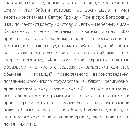
системах мира. Подобные и иные заповеди имеются и в
других книгах Библии, которые нас воспитывают и учат
верить христианам в Святую Троицу и Пречистую Богородицу
и как покланять­ся кресту Христову, и Святым Небесным Силам
бесплотным, и всем честным и Святым мощам. «Как
причащаться Тайнам Божьим, и верить в воскресение из
мертвых, и Страшного суда ожидать», «Как всей душой любить
Бога, также и ближнего своего; и страх Божий иметь, и о
смерти помнить», «Как дом свой украсить Святыми
образцами и в чистоте содержать» за­крепляли единство
обычаев и традиций православного верои­споведания,
подданных российского государства, как блюсти религиозно-
нравственную основу жизни «... возлюби Господа Бога твоего
всею душой своей. и стремиться все свои дела и привычки, и
нравы соразмерять с заповедями Его, и при этом возлюби
всякого близкого человека, по образу Божию создан­ного, то
есть всякого христианина. живи добрыми делами, в чистоте и
покаянии.» и т. д.