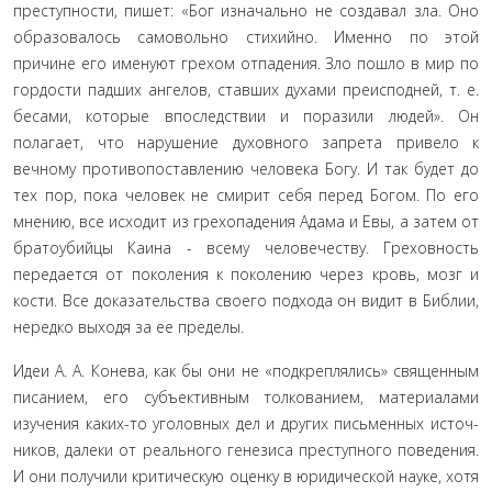
преступности, пи­шет: «Бог изначально не создавал зла. Оно
образовалось са­мовольно стихийно. Именно по этой
причине его именуют грехом отпадения. Зло пошло в мир по
гордости падших ан­гелов, ставших духами преисподней, т. е.
бесами, которые впо­следствии и поразили людей». Он
полагает, что нарушение духовного запрета привело к
вечному противопоставлению человека Богу. И так будет до
тех пор, пока человек не смирит себя перед Богом. По его
мнению, все исходит из грехопаде­ния Адама и Евы, а затем от
братоубийцы Каина - всему чело­вечеству. Греховность
передается от поколения к поколению через кровь, мозг и
кости. Все доказательства своего подхода он видит в Библии,
нередко выходя за ее пределы.
Идеи А. А. Конева, как бы они не «подкреплялись» священ­ным
писанием, его субъективным толкованием, материалами
изучения каких-то уголовных дел и других письменных источ­
ников, далеки от реального генезиса преступного поведения.
И они получили критическую оценку в юридической науке, хотя