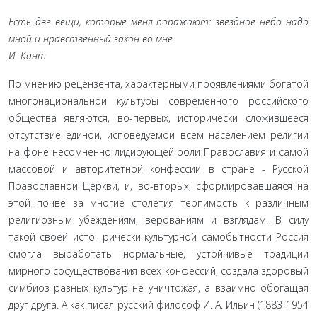
Есть две вещи, которые меня поражают: звёздное небо надо
мной и нравственный закон во мне.
И. Кант
По мнению рецензента, характерными проявлениями бо­гатой
многонациональной культуры современного российско­го
общества являются, во-первых, исторически сложившееся
отсутствие единой, исповедуемой всем населением религии
на фоне несомненно лидирующей роли Православия и самой
массовой и авторитетной конфессии в стране - Русской
Право­славной Церкви, и, во-вторых, сформировавшаяся на
этой по­чве за многие столетия терпимость к различным
религиозным убеждениям, верованиям и взглядам. В силу
такой своей исто- рически-культурной самобытности Россия
смогла выработать нормальные, устойчивые традиции
мирного сосуществования всех конфессий, создала здоровый
симбиоз разных культур не уничтожая, а взаимно обогащая
друг друга. А как писал рус­ский философ И. А. Ильин (1883-1954