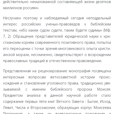
действительно немаловажной составляющей жизни десятков
миллионов россиян».
Неслучаен поэтому и наблюдаемый сегодня неподдель­ный
интерес российских ученых-правоведов к библейским
текстам, «ибо каким судом судите, таким будете судимы» (Мф.
7, 2). Обращение представителей юридической науки к хри­
стианским корням современного позитивного права, попытка
его переоценки с точки зрения многовекового опыта христи­
анской морали, несомненно, свидетельствуют о возрождении
православных традиций в отечественном правоведении.
Представленная на рецензирование монография посвя­щена
интересным вопросам ветхозаветной истории проис­
хождения и становления уголовного права, традиционно увя­
зываемой с именем библейского пророка Моисея.
Предметом анализа в данной научной работе стало
содержание первых пяти книг Ветхого Завета - Бытие, Исход,
Левит, Числа и Вто­розаконие, образующих корпус Моисеева
Пятикнижия, а так­же их всевозможные толкования и