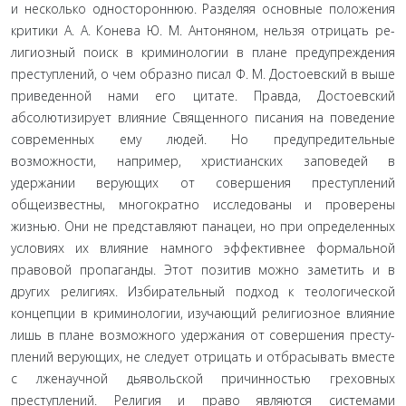
и несколько одностороннюю. Разделяя основные положения
критики А. А. Конева Ю. М. Антоняном, нельзя отрицать ре­
лигиозный поиск в криминологии в плане предупреждения
преступлений, о чем образно писал Ф. М. Достоевский в выше
приведенной нами его цитате. Правда, Достоевский
абсолюти­зирует влияние Священного писания на поведение
современ­ных ему людей. Но предупредительные
возможности, напри­мер, христианских заповедей в
удержании верующих от совер­шения преступлений
общеизвестны, многократно исследованы и проверены
жизнью. Они не представляют панацеи, но при определенных
условиях их влияние намного эффективнее фор­мальной
правовой пропаганды. Этот позитив можно заметить и в
других религиях. Избирательный подход к теологической
концепции в криминологии, изучающий религиозное влияние
лишь в плане возможного удержания от совершения престу­
плений верующих, не следует отрицать и отбрасывать вместе
с лженаучной дьявольской причинностью греховных
преступле­ний. Религия и право являются системами