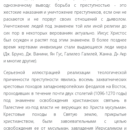
однозначному выводу: борьба с преступностью - это
жестокие наказания и уничтожение преступников, если они не
раскаются и не по­рвут своих отношений с дьяволом.
Уничтожение людей под знаменем той или иной религии до
сих пор в некоторых веро­ваниях актуально. Иисус Христос
был осужден и распят под этим знаменем. В более позднее
время жертвами инквизиции стали выдающиеся люди мира
(Дж. Бруно, Дж. Ванини, Ян Гус, Галилео Галилей, Жанна. Д» Акр
и многие другие).
Серьезной иллюстрацией реализации теологической
причинности преступности явились восемь захватнических
крестовых походов западноевропейских феодалов на Восток,
проходивших в течение почти двух столетий (1096-1270 годы)
под знаменем освобождения христианских святынь в
Палести­не из-под власти не верующих во Христа мусульман.
Кресто­вые походы в Святую землю, прикрытые
христианством, были завоевательными с целью
освобождения ее от мусульман, за­владения Иерусалимом и