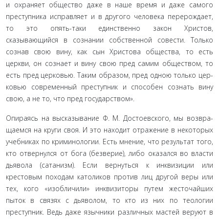
и охраняет общество даже в наше время и даже самого
преступника исправляет и в другого человека перерождает,
то это опять-таки единственно закон Христов,
сказывающийся в сознании собственной сове­сти. Только
сознав свою вину, как сын Христова общества, то есть
церкви, он сознает и вину свою пред самим обществом, то
есть пред церковью. Таким образом, пред одною только цер­
ковью современный преступник и способен сознать вину
свою, а не то, что пред государством».
Опираясь на высказывание Ф. М. Достоевского, мы возвра­
щаемся на круги своя. И это находит отражение в некоторых
учебниках по криминологии. Есть мнение, что результат того,
кто отвернулся от бога (безверие), либо оказался во власти
дьяво­ла (сатанизм). Если вернуться к инквизиции или
крестовым по­ходам католиков против лиц другой веры или
тех, кого «изобли­чили» инквизиторы путем жесточайших
пыток в связях с дьяво­лом, то кто из них по теологии
преступник. Ведь даже язычники различных мастей веруют в