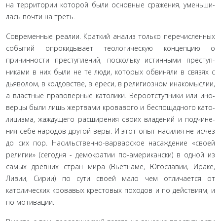
на территории которой были основные сражения, уменьши­
лась почти на треть.
Современные реалии. Краткий анализ только перечис­ленных
событий опрокидывает теологическую концепцию о
причинности преступлений, поскольку истинными преступ­
никами в них были не те люди, которых обвиняли в связях с
дьяволом, в колдовстве, в ереси, в религиозном инакомыслии,
а властные правоверные католики. Вероотступники или ино­
верцы были лишь жертвами кровавого и беспощадного като­
лицизма, жаждущего расширения своих владений и подчине­
ния себе народов другой веры. И этот опыт насилия не исчез
до сих пор. Насильственно-варварское насаждение «своей
ре­лигии» (сегодня - демократии по-американски) в одной из
са­мых древних стран мира (Вьетнаме, Югославии, Ираке,
Ливии, Сирии) по сути своей мало чем отличается от
католических кровавых крестовых походов и по действиям, и
по мотивации.