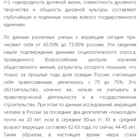
гг.), «однородность ду­ховной жизни, совместность духовного
творчества и общность духовной культуры составляют
глубочайшую и подлинную основу всякого государственного
единения».
По данным различных ученых к верующим сегодня при­
числяют себя от 40-50% до 73-85% россиян. Эти сведения
наш­ли подтверждение данными социологического опроса,
про­веденного Всероссийским центром изучения
общественного мнения, результаты которого показали, что
только за про­шлые годы доля граждан России, считающих
себя православ­ными, увеличилась с 70 до 75%. Это
обстоятельство, конечно же, нельзя не учитывать в
правотворческой деятельности и в государственном
строительстве. При этом по данным исследо­ваний, верующий
человек в России за последние два десяти­летия «помолодел»
почти на 20 лет: если в середине 80-ых гг. XX в. средний
возраст верующих составлял 62-63 года, то сей­час 44-45 лет.
Таким образом, в настоящее время «вера стала