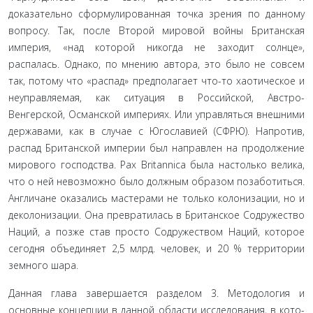
доказатель­но сформулированная точка зрения по данному
вопросу. Так, после Второй мировой войны Британская
империя, «над ко­торой никогда не заходит солнце»,
распалась. Однако, по мне­нию автора, это было не совсем
так, потому что «распад» пред­полагает что-то хаотическое и
неуправляемая, как ситуация в Российской, Австро-
Венгерской, Османской империях. Или управляться внешними
державами, как в случае с Югославией (СФРЮ). Напротив,
распад Британской империи был направ­лен на продолжение
мирового господства. Pax Britannica была настолько велика,
что о ней невозможно было должным обра­зом позаботиться.
Англичане оказались мастерами не только колонизации, но и
деколонизации. Она превратилась в Бри­танское Содружество
Наций, а позже став просто Содруже­ством Наций, которое
сегодня объединяет 2,5 млрд. человек, и 20 % территории
земного шара.
Данная глава завершается разделом 3. Методология и
основные концепции в данной области исследования, в кото­