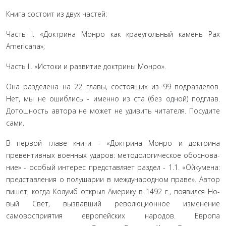
Книга состоит из двух частей:
Часть I. «Доктрина Монро как краеугольный камень Pax
Americana»;
Часть II. «Истоки и развитие доктрины Монро».
Она разделена на 22 главы, состоящих из 99 подразделов.
Нет, мы не ошиблись - именно из ста (без одной) подглав.
Дотошность автора не может не удивить читателя. Посудите
сами.
В первой главе книги - «Доктрина Монро и доктрина
превентивных военных ударов: методологическое обоснова­
ние» - особый интерес представляет раздел - 1.1. «Ойкумена:
представления о полушарии в международном праве». Автор
пишет, когда Колумб открыл Америку в 1492 г., появился Но­
вый Свет, вызвавший революционное изменение
самовоспри­ятия европейских народов. Европа