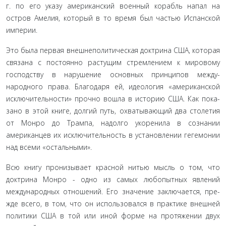
г. по его указу американский военный корабль напал на
остров Амелия, который в то время был частью Испанской
империи.
Это была первая внешнеполитическая доктрина США, которая
связана с постоянно растущим стремлением к миро­вому
господству в нарушение основных принципов между­
народного права. Благодаря ей, идеология «американской
исключительности» прочно вошла в историю США. Как пока­
зано в этой книге, долгий путь, охватывающий два столетия
от Монро до Трампа, надолго укоренила в сознании
американ­цев их исключительность в установлении гегемонии
над всеми «остальными».
Всю книгу пронизывает красной нитью мысль о том, что
доктрина Монро - одно из самых любопытных явлений
международных отношений. Его значение заключается, пре­
жде всего, в том, что он использовался в практике внешней
политики США в той или иной форме на протяжении двух