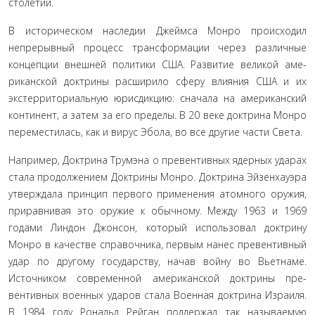
столетий.
В историческом наследии Джеймса Монро происхо­дил
непрерывный процесс трансформации через различные
концепции внешней политики США. Развитие великой аме­
риканской доктрины расширило сферу влияния США и их
экстерриториальную юрисдикцию: сначала на американский
континент, а затем за его пределы. В 20 веке доктрина Монро
переместилась, как и вирус Эбола, во все другие части Света.
Например, Доктрина Трумэна о превентивных ядерных ударах
стала продолжением Доктрины Монро. Доктрина Эй­зенхауэра
утверждала принцип первого применения атом­ного оружия,
приравнивая это оружие к обычному. Между 1963 и 1969
годами Линдон Джонсон, который использовал доктрину
Монро в качестве справочника, первым нанес пре­вентивный
удар по другому государству, начав войну во Вьет­наме.
Источником современной американской доктрины пре­
вентивных военных ударов стала Военная доктрина Израиля.
В 1984 году Рональд Рейган поддержал так называемую