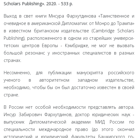
Scholars Publishing». 2020. - 533 p.
Выход в свет книги Мнсура Фархутдинова «Таинственное и
очевидное в американской Дипломатии: от Монро до Трам­па»
в известном британском издательстве (Cambridge Scholars
Publishing), расположенного в одном из старейших универси­
тетских центров Европы - Кэмбридже, не мог не вызвать
боль­шой резонанс у иностранных специалистов в разных
странах.
Несомненно, для публикации манускрипта российского
ученого в авторитетном западном издательстве,
необходимо, чтобы бы он был достаточно известен в своей
стране.
В России нет особой необходимости представлять ав­тора.
Инсур Забирович Фархутдинов, доктор юридических наук -
выпускник Дипломатической академии МИД России по
специальности международное право (до этого окончил
исторический и юридический факультеты Башкирского го­