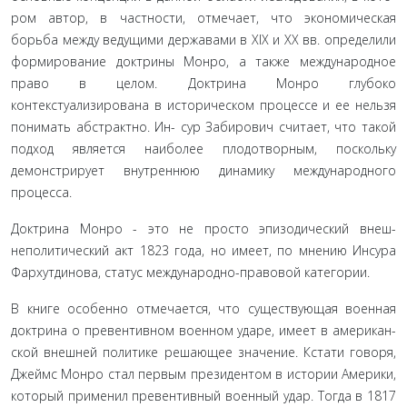
ром автор, в частности, отмечает, что экономическая
борьба между ведущими державами в XIX и XX вв. определили
фор­мирование доктрины Монро, а также международное
право в целом. Доктрина Монро глубоко
контекстуализирована в историческом процессе и ее нельзя
понимать абстрактно. Ин- сур Забирович считает, что такой
подход является наиболее плодотворным, поскольку
демонстрирует внутреннюю дина­мику международного
процесса.
Доктрина Монро - это не просто эпизодический внеш­
неполитический акт 1823 года, но имеет, по мнению Инсура
Фархутдинова, статус международно-правовой категории.
В книге особенно отмечается, что существующая военная
доктрина о превентивном военном ударе, имеет в американ­
ской внешней политике решающее значение. Кстати говоря,
Джеймс Монро стал первым президентом в истории Амери­ки,
который применил превентивный военный удар. Тогда в 1817