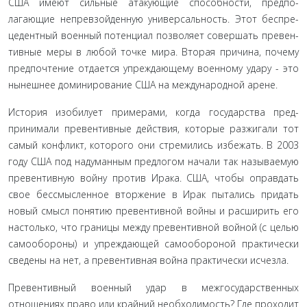
США имеют сильные атакующие способности, предпо­
лагающие непревзойденную универсальность. Этот беспре­
цедентный военный потенциал позволяет совершать превен­
тивные меры в любой точке мира. Вторая причина, почему
предпочтение отдается упреждающему военному удару - это
нынешнее доминирование США на международной арене.
История изобилует примерами, когда государства пред­
принимали превентивные действия, которые разжигали тот
самый конфликт, которого они стремились избежать. В 2003
году США под надуманным предлогом начали так называе­мую
превентивную войну против Ирака. США, чтобы оправ­дать
свое бессмысленное вторжение в Ирак пытались придать
новый смысл понятию превентивной войны и расширить его
настолько, что границы между превентивной войной (с целью
самообороны) и упреждающей самообороной практически
сведены на нет, а превентивная война практически исчез­ла.
Превентивный военный удар в межгосударственных
отношениях право или крайний необходимость? Где про­ходит