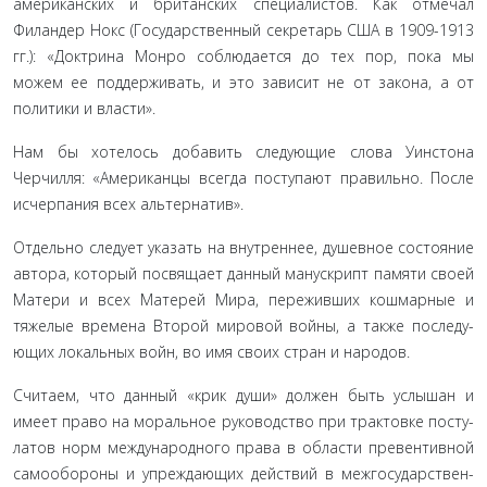
американ­ских и британских специалистов. Как отмечал
Филандер Нокс (Государственный секретарь США в 1909-1913
гг.): «Доктрина Монро соблюдается до тех пор, пока мы
можем ее поддержи­вать, и это зависит не от закона, а от
политики и власти».
Нам бы хотелось добавить следующие слова Уинстона
Черчилля: «Американцы всегда поступают правильно. После
исчерпания всех альтернатив».
Отдельно следует указать на внутреннее, душевное состо­яние
автора, который посвящает данный манускрипт памяти своей
Матери и всех Матерей Мира, переживших кошмарные и
тяжелые времена Второй мировой войны, а также последу­
ющих локальных войн, во имя своих стран и народов.
Считаем, что данный «крик души» должен быть услышан и
имеет право на моральное руководство при трактовке посту­
латов норм международного права в области превентивной
самообороны и упреждающих действий в межгосударствен­