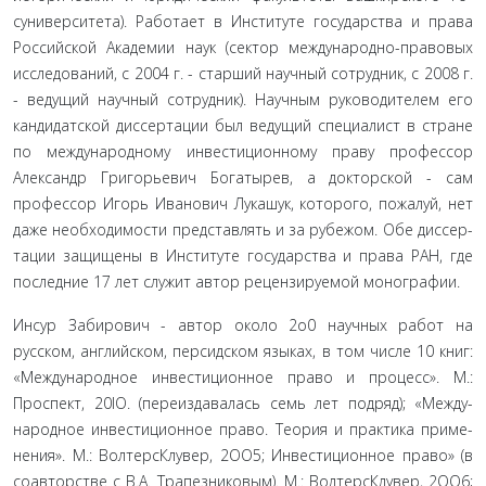
суниверситета). Работает в Институте государства и права
Российской Академии наук (сектор международно-правовых
исследований, с 2004 г. - старший научный сотрудник, с 2008 г.
- ведущий научный сотрудник). Научным руководителем его
кандидатской диссертации был ведущий специалист в стране
по международному инвестиционному праву про­фессор
Александр Григорьевич Богатырев, а докторской - сам
профессор Игорь Иванович Лукашук, которого, пожалуй, нет
даже необходимости представлять и за рубежом. Обе диссер­
тации защищены в Институте государства и права РАН, где
последние 17 лет служит автор рецензируемой монографии.
Инсур Забирович - автор около 2о0 научных работ на
русском, английском, персидском языках, в том числе 10 книг:
«Международное инвестиционное право и процесс». М.:
Проспект, 20lO. (переиздавалась семь лет подряд); «Между­
народное инвестиционное право. Теория и практика приме­
нения». М.: ВолтерсКлувер, 2OO5; Инвестиционное право» (в
соавторстве с В.А. Трапезниковым). М.: ВолтерсКлувер, 2OO6;