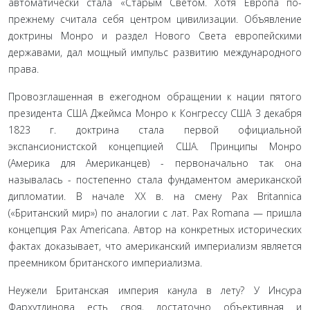
автоматически стала «Ста­рым Светом. Хотя Европа по-
прежнему считала себя центром цивилизации. Объявление
доктрины Монро и раздел Нового Света европейскими
державами, дал мощный импульс разви­тию международного
права.
Провозглашенная в ежегодном обращении к нации пято­го
президента США Джеймса Монро к Конгрессу США 3 де­кабря
1823 г. доктрина стала первой официальной
экспансионистской концепцией США. Принципы Монро
(Америка для Американцев) - первоначально так она
называлась - постепен­но стала фундаментом американской
дипломатии. В начале XX в. на смену Pax Britannica
(«Британский мир») по аналогии с лат. Pax Romana — пришла
концепция Pax Americana. Ав­тор на конкретных исторических
фактах доказывает, что аме­риканский империализм является
преемником британского империализма.
Неужели Британская империя канула в лету? У Инсура
Фархутдинова есть своя, достаточно объективная и