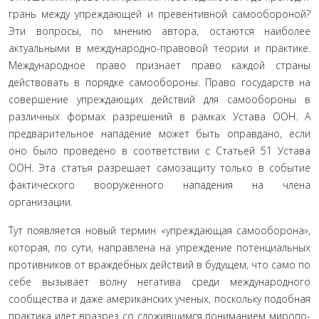
грань между упреждающей и превентивной само­обороной?
Эти вопросы, по мнению автора, остаются наи­более
актуальными в международно-правовой теории и практике.
Международное право признает право каждой страны
действовать в порядке самообороны. Право госу­дарств на
совершение упреждающих действий для само­обороны в
различных формах разрешений в рамках Устава ООН. А
предварительное нападение может быть оправда­но, если
оно было проведено в соответствии с Статьей 51 Устава
ООН. Эта статья разрешает самозащиту только в событие
фактического вооруженного нападения на члена
организации.
Тут появляется новый термин «упреждающая самообо­рона»,
которая, по сути, направлена на упреждение потенци­альных
противников от враждебных действий в будущем, что само по
себе вызывает волну негатива среди международного
сообщества и даже американских ученых, поскольку подобная
практика идет вразрез со сложившимся пониманием миропо­