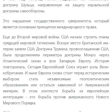
доктри­ну Шульца, направленную на защиту израильской
доктрины самообороны.
Это нарушение государственного суверенитета, кото­рый
является основным принципом международного права.
Еще до Второй мировой войны США начали строить планы
грядущей мировой гегемонии. Вскоре место Британской им­
перии заняли США. Доктрина Трумэна, провозглашенная США,
была продолжением периметра доктрины Монро че­рез
Атлантический океан и всю Западную Европу. История
повторилась. Сегодня Европейский Союз играет роль Вели­
кобритании. И ныне Европа снова стоит перед историческим
выбором: стать независимым геополитическим
образованием или остаться зависимой от Американской
империи. В этом контексте борьба за европейскую
интеграцию - это борьба против американского Нового
Мирового Порядка.