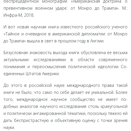
беспрецедентной мо­нографии «Американская доктрина о
превентивном военном ударе: от Монро до Трампа». М.:
Инфра-М, 2018.
И вот новая научная книга известного россий­ского ученого
«Тайное и очевидное в американской дипломатии: от Монро
до Трампа» вышла в свет в прошлом году в Англии.
Безусловная знаковость выхода книги обусловлена ее весьма
актуальными исследованиями в области современного
понимания и переосмысления политической идеологии Со­
единенных Штатов Америки.
До этого в российской науке международного права та­кой
книги не было, что само по себе делает ее уникальной. Более
того, международное научное сообщество не имеет по­
добных аналогов научного исследования столь краеугольной
и политически ангажированной тематики, поскольку тяжело ей
дать беспристрастную и объективную оценку с точки зрения
науки.