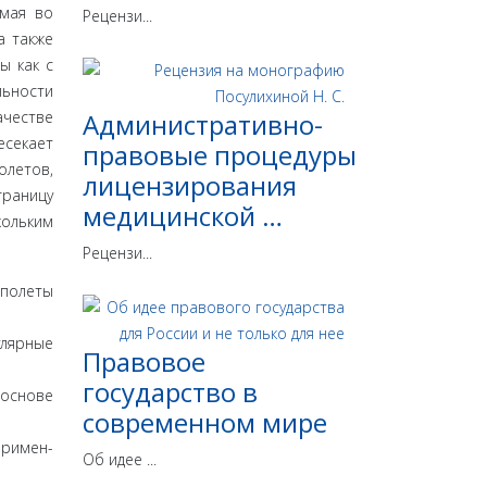
имая во
Рецензи...
а также
ы как с
льности
ачестве
Административно-
есекает
правовые процедуры
олетов,
лицензирования
границу
медицинской …
кольким
Рецензи...
 полеты
­лярные
Правовое
государство в
 основе
современном мире
еримен­
Об идее ...