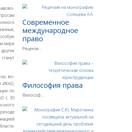
равово­
опросам
Современное
онного
международное
занные,
 особую
право
ем мире
Рецензи...
 другие
станут
ор, во-
Философия права
в ИКАО,
нции по
Философ...
АО с 30
соко­го
ереходе
рмацией
бласти.