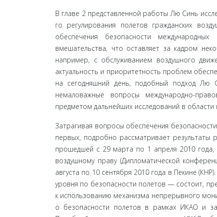
В главе 2 представленной работы Лю Синь исс
го регулирования полетов гражданских возд
обеспечения безопасности международных
вмешательства, что остав­ляет за кадром нек
например, с обслуживанием воздушного движ
актуальность и приоритетность про­блем обесп
на сегодняшний день, подобный подход Лю С
немаловажные вопросы международно-правов
предметом дальнейших исследований в области 
Затрагивая вопросы обеспечения безопасности 
первых, подробно рассматривает результаты р
прошедшей с 29 марта по 1 апреля 2010 года, 
воз­душному праву (Дипломатической конферен
августа по 10 сентября 2010 года в Пекине (КН
уровня по безопасности полетов — состоит, пре
к использованию механизма непрерывного мон
о безопасности полетов в рамках ИКАО и за