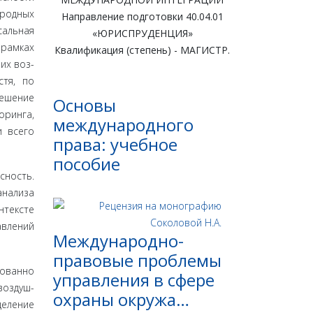
ародных
Направление подготовки 40.04.01
аль­ная
«ЮРИСПРУДЕНЦИЯ»
 рамках
Квалификация (степень) - МАГИСТР.
их воз­
стя, по
решение
Основы
оринга,
международного
и всего
права: учебное
пособие
­ность.
анализа
нтексте
авлений
Международно-
правовые проблемы
нованно
управления в сфере
воздуш­
охраны окружа…
деление