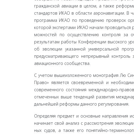
гражданской авиации в целом, а также реформ
стандартов ИКАО в области аэронавигации. В ча
программа ИКАО по проведению проверок орга
которой экспертами ИКАО начали проводиться ре
можностей по осуществлению контроля за об
результатам работы Конференции высокого уро
об эволюции ука­занной универсальной про
предусматривающего непрерывный контроль з
авиационного сообщества.
С учетом вышеизложенного монография Лю Синя 
Право» является своевременной и необходим
современного состояния международно-правово
отмеченных выше тенденций развития междунар
дальнейшей реформы данного регулирования.
Определяя предмет и основные направления ис
начинает свой анализ с рассмотрения эволюции
ных судов, а также его понятийно-терминолог