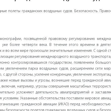
ые полеты гражданских воздушных судов. Безопасность. Право»
моногра­фии, посвященной правовому регулированию междуна
 уже более четверти века. В течение этого времени в деяте
так и во всем мире произошли значительные изменения. С одной с
лизации ре­гулирования международного воздушного транспорта,
ионно кон­тролировавшихся государством, появлением большог
м увеличе­нием парка воздушных судов, расширением сети ма
 с другой стороны, усиление конкуренции, увеличение эксплуатац
акже новые вызовы и угрозы, возникшие перед гражданской авиа
 вклю­чая, например, угрозы совершения масштабных террористи
чительно усложняют деятельность авиапредприятий и заставля
я условиям. Указанные обстоятельства поставили мировое авиа
рганизацию гражданской авиации (ИКАО) перед необходимостью
ы безопас­ности полетов гражданских воздушных судов и безоп