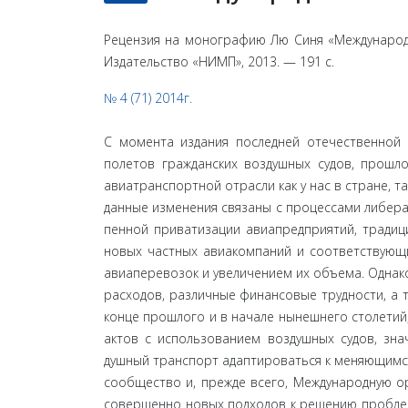
Рецензия на монографию Лю Синя «Международн
Издательство «НИМП», 2013. — 191 с.
№ 4 (71) 2014г.
С момента издания последней отечественной 
полетов гражданских воздушных судов, прошло
авиатранспортной отрасли как у нас в стране, 
данные изменения связаны с процессами либера
пенной приватизации авиапредприятий, традиц
новых частных авиакомпаний и соответствующи
авиаперевозок и увеличением их объема. Однако,
расходов, различные финансовые трудности, а т
конце прошлого и в начале нынешнего столетий,
актов с использованием воздушных судов, зна
душный транспорт адаптироваться к меняющимс
сообщество и, прежде всего, Международную о
совершенно новых подходов к решению проблем