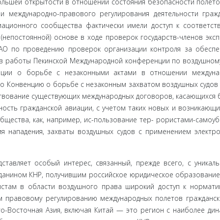
льшей открытости в от­ношении состояния безопасности полето
и международно-правового регулирования деятельности граж
иационного сообщества факти­чески имели доступ к соответс
 (непостоянной) основе в ходе проверок государств-членов экс
АО по проведению проверок ор­ганизации контроля за обесп
ов работы Пекинской Международ­ной конференции по воздушном
нции о борьбе с незаконными актами в отношении междуна
о Конвенцию о борьбе с незаконным за­хватом воздушных судов 1
нствование существующих международных договоров, касающихся
ность гражданской авиации, с учетом таких новых и возникающи
общества, как, например, ис-пользование тер- рористами-самоу
ия нападения, захваты воздушных судов с при­менением электр
ставляет особый интерес, связанный, прежде всего, с уникал
жданином КНР, получившим российское юридическое образование
стам в об­ласти воздушного права широкий доступ к нормат
 правово­му регулированию международных полетов гражданск
го-Восточная Азия, включая Китай — это регион с наиболее ди