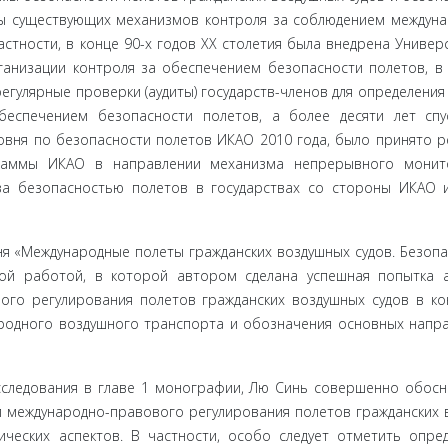
ы существую­щих механизмов контроля за соблюдением междун
стности, в конце 90-х годов XX столетия была внедрена Универс
низации контроля за обеспечением безопасности полетов, в
гулярные проверки (аудиты) государств-членов для определения 
еспечением без­опасности полетов, а более десяти лет спу
вня по безопасности поле­тов ИКАО 2010 года, было принято 
граммы ИКАО в направлении ме­ханизма непрерывного монит
а безопасностью полетов в государ­ствах со стороны ИКАО 
«Меж­дународные полеты гражданских воздушных судов. Безопас
ой рабо­той, в которой автором сделана успешная попытка 
го регули­рования полетов гражданских воздушных судов в ко
одного воз­душного транспорта и обозначения основных напр
следова­ния в главе 1 монографии, Лю Синь совершенно обос
 международ­но-правового регулирования полетов гражданских 
ических аспек­тов. В частности, особо следует отметить опре