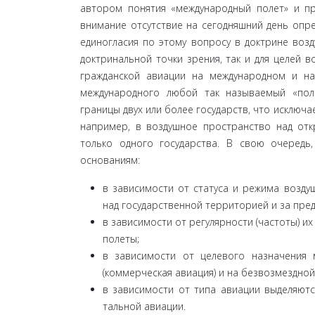
автором понятия «международный полет» и пр
внимание отсутствие на сегодняшний день опре
единогласия по этому вопросу в доктрине воз
доктринальной точки зрения, так и для целей 
гражданской ави­ации на международном и н
международного любой так называемый «пол
границы двух или более госу­дарств, что исклю
например, в воздушное про­странство над от
только одного государства. В свою очередь
основаниям:
в зависимости от статуса и режима возду
над государственной территорией и за пред
в зависимости от регулярности (частоты) и
полеты;
в зависимости от целевого назначения 
(коммер­ческая авиация) и на безвозмездно
в зависимости от типа авиации выделяютс
тальной авиации.