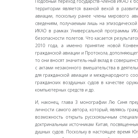
Подобный переход государств-членов ИКАО к бо
территории является важной вехой в развити
авиации, посколь­ку ранее члены мирового ав
сведениям, получа­емым лишь на эпизодической
ИКАО в рамках Уни­версальной программы ИК
безопасности полетов. Что касается результат
2010 года, а именно принятие новой Конве
гражданской авиации и Прото­кола, дополняющег
то они вносят значитель-ный вклад в соверше
с актами незаконного вмеша­тельства в деятель
для гражданской авиации и меж­дународного со
гражданских воздушных судов в качестве оруж
компьютерных средств и др.
И, наконец, глава 3 монографии Лю Синя пред
личности самого автора, который, являясь гра
возможность открыть русскоязычным специали
доктринальным источникам Китая, посвященным
душных судов. Поскольку в настоящее время Ю