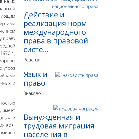
в на их
данской
Действие и
твующим
реализация норм
пертами
международного
ечением
у праву
права в правовой
родной
систе…
970 г.,
Рецензи...
 борьбы
х угроз
Язык и
бийцами
право
онных и
Знаково...
ьностью
, имеет
Вынужденная и
ивным и
трудовая миграция
их воз­
населения в
намично