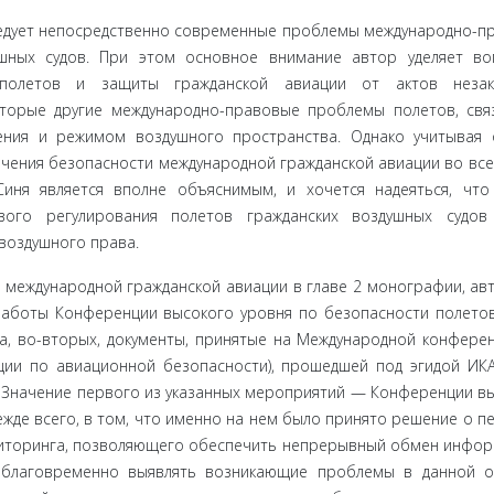
ледует непо­средственно современные проблемы международно-п
ушных судов. При этом основное внимание автор уделяет в
 полетов и защиты граждан­ской авиации от актов незак
оторые другие международно-правовые проблемы полетов, свя
ения и режимом воздушного пространства. Однако учитывая
ечения безопасности международной гражданской авиации во вс
иня является вполне объяснимым, и хочется надеяться, что
ого регулирования полетов гражданских воздушных судов 
воздушного права.
междуна­родной гражданской авиации в главе 2 монографии, авт
аботы Кон­ференции высокого уровня по безопасности полето
а, во-вторых, до­кументы, принятые на Международной конфере
ции по ави­ационной безопасности), прошедшей под эгидой ИК
Р). Значение первого из указанных мероприятий — Конференции вы
жде всего, в том, что именно на нем было принято решение о п
иторинга, по­зволяющего обеспечить непрерывный обмен инфо
благовременно вы­являть возникающие проблемы в данной о