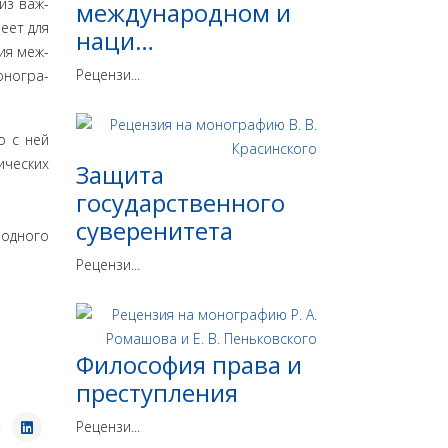
из важ­
международном и
еет для
наци…
ия меж­
Рецензи...
оногра­
о с ней
ических
Защита
государственного
суверенитета
родного
Рецензи...
Философия права и
преступления
Рецензи...