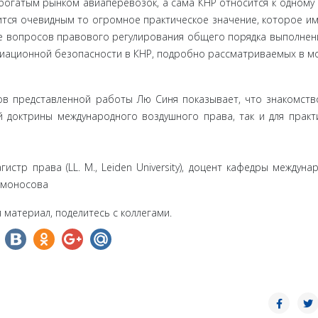
гатым рын­ком авиаперевозок, а сама КНР относится к одному 
тся очевид­ным то огромное практическое значение, которое им
е вопросов правового регулирования общего порядка выполнен
виационной безопасности в КНР, подробно рассматриваемых в м
ов пред­ставленной работы Лю Синя показывает, что знакомств
й доктрины международного воздушного права, так и для практ
истр права (LL. M., Leiden University), доцент кафедры междуна
Ломоносова
 материал, поделитесь с коллегами.