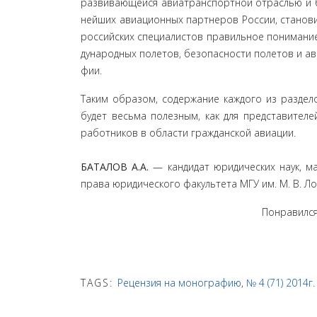
развивающейся авиатранспортной отраслью и бо
нейших авиационных партнеров России, станови
российских специалистов правильное понимани
дународных полетов, безопасности полетов и а
фии.
Таким образом, содержание каждого из раздел
будет весьма полезным, как для представителе
работников в области гражданской авиации.
БАТАЛОВ А.А.
— кандидат юридических наук, маг
права юридического факультета МГУ им. М. В. 
Понравился
TAGS:
Рецензия на монографию
,
№ 4 (71) 2014г.