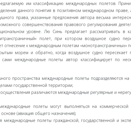
едлагаемую им класси­фикацию международных полетов. Прин
деления данного поня­тия в позитивном международном праве, 
душного права, указанные предложения автора весьма интересн
возможного совершенствова­ния правового регулирования деяте
ациональном уровне. Лю Синь предлагает рассматривать в к
итрансграничный» полет, при котором воздушное судно пер
чает отнесение к международным полетам «монотрансграничных» п
крытым морем и обратно, когда воздушное судно пересекает 
, сами международные полеты автор классифицирует по нес
шного про­странства международные полеты подразделяются на
елами государ­ственной территории;
х осущест­вления различаются международные регулярные и нерегу
международные полеты могут выполняться на коммерческой
й основе (авиация общего назначения);
я междуна­родные полеты гражданской, государственной и эксп