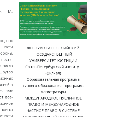
. — М.:
­родных
льности
ФГБОУВО ВСЕРОССИЙСКИЙ
тороны,
ГОСУДАРСТВЕННЫЙ
 посте­
УНИВЕРСИТЕТ ЮСТИЦИИ
о числа
Санкт-Петербургский институт
ршрутов
(филиал)
и­онных
Образовательная программа
­цией в
высшего образования - программа
­ческих
магистратуры
ют воз­
МЕЖДУНАРОДНОЕ ПУБЛИЧНОЕ
ционное
ПРАВО И МЕЖДУНАРОДНОЕ
 поиска
ЧАСТНОЕ ПРАВО В СИСТЕМЕ
асности
МЕЖДУНАРОДНОЙ ИНТЕГРАЦИИ