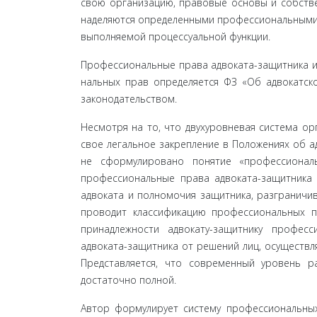
свою организацию, правовые основы и собствен
наделяются определенными профессиональными
выполняемой процессуальной функции.
Профессиональные права адвоката-защитника и
нальных прав определяется ФЗ «Об адвокатско
законо­дательством.
Несмотря на то, что двухуровневая система о
свое легальное закрепление в Положениях об а
не сформулировано понятие «профессиональ
профессио­нальные права адвоката-защитника
адвоката и полно­мочия защитника, разграничи
проводит классифи­кацию профессиональных п
принадлежности адвокату-защитнику профес
адвоката-защитника от решений лиц, осуществ
Представляется, что современный уровень р
достаточно полной.
Автор формулирует систему профессиональных 