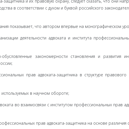
защитника и их правовую охрану, следует сказать, что они нап
ства в соответ­ствии с духом и буквой российского законодател
ания по­казывает, что автором впервые на монографическом уро
ции деятель­ности адвоката и института профессиональны
овленные законо­мерности становления и развития инс
оссии;
альных прав адвоката-защитника в структуре правового с
спользуе­мых в научном обороте;
ата во вза­имосвязи с институтом профессиональных прав ад
фессио­нальных прав адвоката-защитника на основе различия 