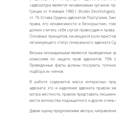
«адвокатура является независимым органом пра
Греции от 4 января 1980 г. (Kodex Deontologias)
ст. 76 Устава Ордена адвокатов Португалии, Зако
права, его независимости и бес­корыстии», гов
должен считать себя слугой правосудия и права.
Основных принципов, касающихся роли юристов, 
легализующего статус генерального адвоката Суда 
Весьма неожиданными являются приведенные ав
комиссиям по защите прав адвокатов. 70% о
Приведен­ные факты должны послужить толчко
подбора их членов.
В работе содержится масса интересных пре
адвоката: это и наделение адвоката правом за
мотра местности, правом представить письмен
места жительства подзащитного и другие очень
Давая оценку предложениям автора, направленны