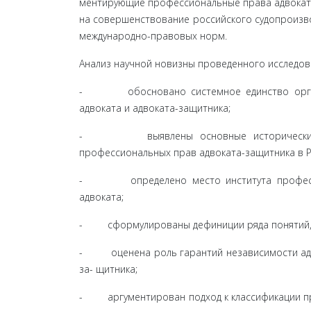
ментирующие профессиональные права адвоката-
на совершенствование российского судопроизвод
между­народно-правовых норм.
Анализ научной новизны проведенного исследов
- обосновано системное единство организа
адвоката и адвоката-защитника;
- выявлены основные исторически-обусл
профессиональ­ных прав адвоката-защитника в Р
- определено место института профессион
адвоката;
- сформулированы дефиниции ряда понятий, и
- оценена роль гарантий независимости адвок
за- щитника;
- аргументирован подход к классификации про