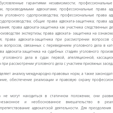
обусловленные гарантиями независимости; профессиональны
ями, производимыми адвокатами; профессиональные права ад
х уголовного судопроиз­водства; профессиональные права ад
 судопроизводства; общие права адвоката-защитника; права ад
ания; права адвоката-защитника как участника следственных де
оизводстве экспертизы; права адвоката- защитника на ознаком
ия; права адвоката-защитника при рассмотрении вопросов 
ых вопросов, связанных с переведением уголовного дела в ка­
а адвоката-защитника на судебных стадиях уголовного произв
 уголовного дела в судах первой, апелляционной, кассаци
 при рассмотрении уго­ловного дела с участием присяжных засед
еляет ана­лизу международно-правовых норм, а также законодат
ние, обеспече­ние реализации и правовую охрану профессио
а не могут на­ходиться в статичном положении, они разви
т незаконное и необоснованное вмешательство в реал
препятствование адвокатской деятельности. Для преодоления