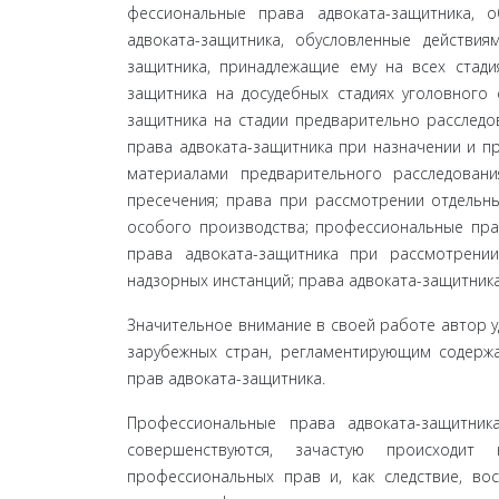
фессиональные права адвоката-защитника, 
адвока­та-защитника, обусловленные действи
защитника, принадлежащие ему на всех стадия
защитника на до­судебных стадиях уголовного
защитника на стадии предварительно расследов
права адвоката-защитника при назначении и пр
материалами предварительного расследован
пресечения; права при рассмотрении отдель­н
особого производства; профессиональные прав
права адвоката-защитника при рассмотрении
надзорных инстанций; права адвоката-защитника
Значительное внимание в своей работе автор уд
зарубежных стран, регламентирующим содержа
прав адвоката-защитника.
Профессиональные права адвоката-защитник
совершен­ствуются, зачастую происходи
профессиональных прав и, как следствие, вос