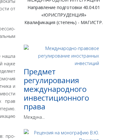
двокаты
Направление подготовки 40.04.01
ости от
«ЮРИСПРУДЕНЦИЯ»
Квалификация (степень) - МАГИСТР.
фессио­
уальным
 на­шла
й науке
Предмет
деляет
регулирования
номочия
тника и
международного
чивости
инвестиционного
ых прав
права
итерию.
фикацию
Междуна...
в: про­