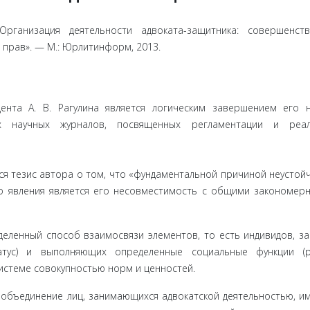
рганизация деятельности адвоката-защитника: совершенств
прав». — М.: Юрлитинформ, 2013.
ента А. В. Рагулина является логическим завершением его 
 научных журналов, посвященных регламентации и реал
ся тезис автора о том, что «фундаментальной причиной неустой
о явления явля­ется его несовместимость с общими закономер
еленный способ взаимосвязи элементов, то есть индивидов, з
тус) и выполняю­щих определенные социальные функции (р
истеме совокупностью норм и ценностей.
 объедине­ние лиц, занимающихся адвокатской деятельностью, 