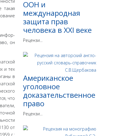
енности
ООН и
е такая
международная
ова­ние
защита прав
человека в ХХI веке
 инфор­
Рецензи...
аво, он
катской
х и тех
Американское
рганы в
катской
уголовное
ческого
доказательственное
ся, что
право
ватели,
аточной
Рецензи...
льности
1130 от
959 г.: