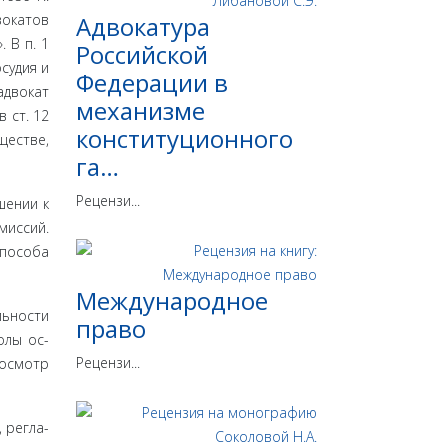
вокатов
Адвокатура
. В п. 1
Российской
судия и
Федерации в
адвокат
механизме
 ст. 12
конституционного
ществе,
га…
Рецензи...
шении к
миссий.
способа
Международное
льности
право
олы ос­
Рецензи...
ос­мотр
 регла­