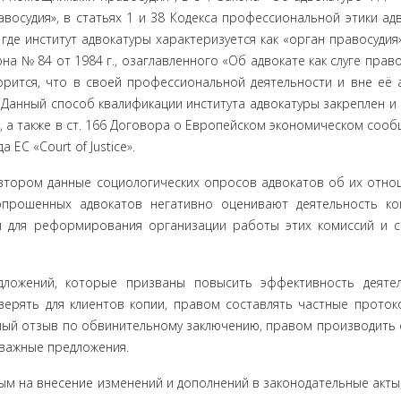
восудия», в статьях 1 и 38 Кодекса профессиональной этики ад
, где институт адвокатуры характеризуется как «орган правосудия»
на № 84 от 1984 г., озаглавленного «Об адво­кате как слуге право
орится, что в своей профессиональной деятель­ности и вне её 
 Данный способ квалификации института адвокатуры закреплен и в
а также в ст. 166 Договора о Европейском экономиче­ском сооб
ЕС «Court of Justice».
тором данные социологических опросов адвокатов об их отно
прошенных адво­катов негативно оценивают деятельность ко
м для реформирования организации работы этих комиссий и 
дложений, которые призваны повысить эффективность деяте
верять для клиентов копии, правом составлять частные проток
ный отзыв по обвинительному заключению, правом производить 
 важные предложения.
м на вне­сение изменений и дополнений в законодательные акты,