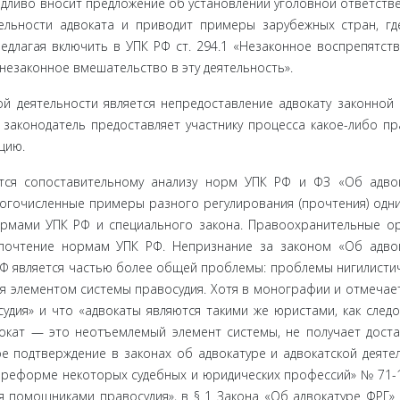
дливо вносит предложение об установлении уголовной ответств
ельности адвоката и приводит примеры зарубежных стран, гд
едла­гая включить в УПК РФ ст. 294.1 «Незаконное воспрепятств
незаконное вмешательство в эту деятельность».
й деятель­ности является непредоставление адвокату законной
 законодатель предоставляет участнику процесса какое-либо пр
цию.
тся сопо­ставительному анализу норм УПК РФ и ФЗ «Об адво
ногочисленные примеры разного регулирования (прочтения) одни
рмами УПК РФ и специального закона. Правоохранительные о
дпочтение нормам УПК РФ. Непризнание за законом «Об адво
 РФ является частью более общей проблемы: проблемы нигилисти
ся элементом системы правосудия. Хотя в монографии и отмечает
дия» и что «адвокаты являются такими же юристами, как следо
двокат — это неотъемлемый элемент системы, не получает дост
вое подтверждение в законах об адвокатуре и адвокатской деяте
О реформе некоторых судебных и юридических профессий» № 71-
я помощниками правосудия», в § 1 Закона «Об адвокатуре ФРГ» 1