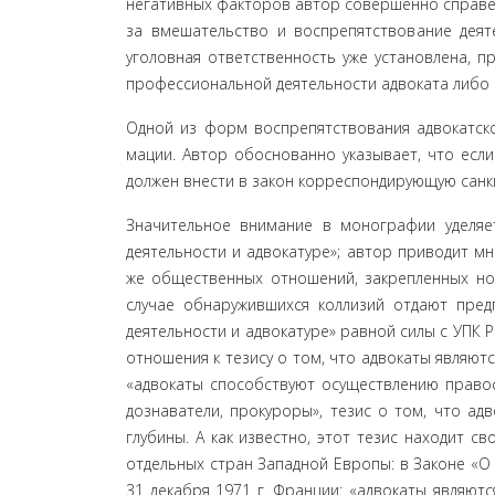
негативных факторов автор совершенно справе
за вмешательство и воспрепятствование дея­т
уголовная ответственность уже установлена, пр
профессиональной деятельности адвоката либо 
Одной из форм воспрепятствования адвокатско
мации. Автор обоснованно указывает, что если
дол­жен внести в закон корреспондирующую санк
Значительное внимание в монографии уделяе
деятельности и адвокатуре»; автор приводит м
же общественных отношений, закрепленных но
случае обнаружившихся коллизий отдают пре
деятельности и адвокатуре» равной силы с УПК
отношения к тезису о том, что адвокаты являют
«адвокаты способствуют осуществлению правосу
дознаватели, прокуроры», тезис о том, что а
глубины. А как известно, этот тезис находит с
отдельных стран Западной Европы: в Законе «
31 декабря 1971 г. Франции: «адвокаты являютс