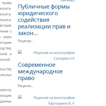
е права
Публичные формы
воката-
юридического
воката-
содействия
воката-
реализации прав и
йствий;
ление с
закон…
о мере
Рецензи...
тегорию
одства;
онной и
ателей.
Современное
ельству
международное
нальных
право
Рецензи...
ваются,
изацию
 данных