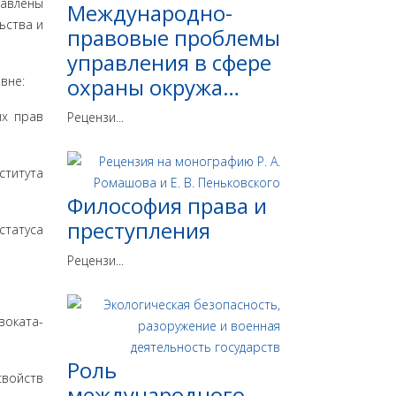
равлены
Международно-
ьства и
правовые проблемы
управления в сфере
вне:
охраны окружа…
х прав
Рецензи...
титута
Философия права и
преступления
татуса
Рецензи...
воката-
Роль
свойств
международного