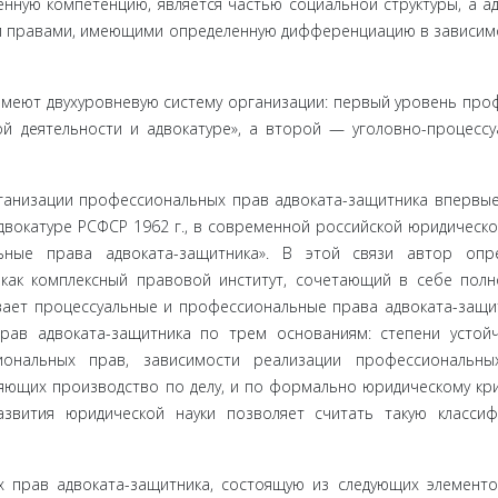
ную компе­тенцию, является частью социальной структуры, а а
 правами, имеющими определенную дифференциацию в зависим
меют двух­уровневую систему организации: первый уровень про
й деятельности и адвокатуре», а второй — уголовно-процесс
рганизации профессиональных прав адвоката-защитника впервые
двокатуре РСФСР 1962 г., в современной российской юридическо
ные права адвоката-защитника». В этой связи автор опре
 как комплексный правовой институт, сочетающий в себе пол
вает процессуальные и профес­сиональные права адвоката-защи
рав адвоката-защитника по трем основаниям: степени устой
сиональных прав, зависимости реализа­ции профессиональн
ляющих производство по делу, и по формально юридическому кр
азвития юридической науки позволяет считать такую класси
прав ад­воката-защитника, состоящую из следующих элементо