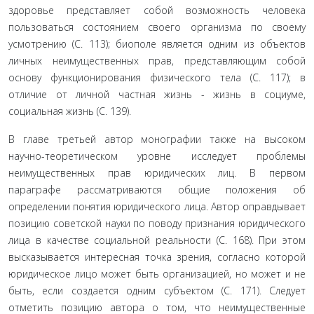
здоровье представляет собой возможность человека
пользоваться состоянием своего организма по своему
усмотрению (С. 113); биополе является одним из объ­ектов
личных неимущественных прав, представляю­щим собой
основу функционирования физического тела (С. 117); в
отличие от личной частная жизнь - жизнь в социуме,
социальная жизнь (С. 139).
В главе третьей автор монографии также на вы­соком
научно-теоретическом уровне исследует про­блемы
неимущественных прав юридических лиц. В первом
параграфе рассматриваются общие положе­ния об
определении понятия юридического лица. Автор оправдывает
позицию советской науки по по­воду признания юридического
лица в качестве соци­альной реальности (С. 168). При этом
высказывается интересная точка зрения, согласно которой
юриди­ческое лицо может быть организацией, но может и не
быть, если создается одним субъектом (С. 171). Следует
отметить позицию автора о том, что неиму­щественные