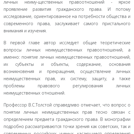
личных неиму-щественных правоотношений - яркое
проявление развития гражданского права. И потому
исследование, ориентированное на потреб­ности общества и
современного права, заслуживает самого пристального
внимания и изучения.
В первой главе автор исследует общие теорети­ческие
вопросы личных неимущественных право­отношений, а
именно: понятие личных неимуще­ственных правоотношений,
их субъекты и объекты, содержание, основания
возникновения и прекраще­ния, осуществление личных
неимущественных прав, их систему, защиту, а также
проблемы правового ре­гулирования личных
неимущественных отношений.
Профессор В.С.Толстой справедливо отмечает, что вопрос о
понятии личных неимущественных прав тесно связан с
определением предмета гражданско­го права. В монографии
подробно рассматриваются точки зрения как советских, так и
современных рос­сийских ученых, касающиеся определения