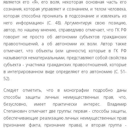
является его «Я», его воля, некоторая основная часть его
сознания, которая управляет и со­знанием, и телом человека,
которая способна прони­кать в подсознание и извлекать из
него информацию» (С. 48). Аргументируя свою позицию,
автор, по наше­му мнению, справедливо отмечает, что ГК РФ
гово­рит не просто об автономии субъектов гражданских
правоотношений, а об автономии их воли. Автор так­же
отмечает, что объекты (или ценности), которые в ГК РФ
называются нематериальными, представляют собой свойства
субъекта - участника гражданских правоотношений, которые
в интегрированном виде определяют его автономию (С. 51-
52).
Следует отметить, что в монографии подроб­но даны
способы защиты личных неимущественных прав, что,
безусловно, имеет практически интерес. Владимир
Степанович отмечает две группы: первая - способы защиты,
обеспечивающие реализацию лич­ных неимущественных прав
(признание факта, при­знание права), и вторая группа -