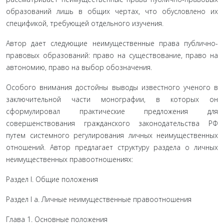
образований лишь в общих чертах, что обусловлено их
спецификой, требующей отдельного изучения.
Автор дает следующие неимущественные пра­ва публично-
правовых образований: право на суще­ствование, право на
автономию, право на выбор обо­значения.
Особого внимания достойны выводы известного ученого в
заключительной части монографии, в кото­рых он
сформулировал практические предложения для
совершенствования гражданского законодатель­ства РФ
путем системного регулирования личных не­имущественных
отношений. Автор предлагает струк­туру раздела о личных
неимущественных правоотно­шениях:
Раздел I. Общие положения
Раздел I а. Личные неимущественные правоотно­шения
Глава 1. Основные положения