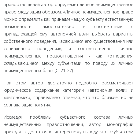
правоотно­шений автор определяет личное неимущественное
право следующим образом: «Личное неимуществен­ное право
можно определить как принадлежащую субъекту естественную
возможность самостоятельно в соответствии с
принадлежащей ему автономией воли выбрать варианты
собственного поведения, ка­сающиеся его существования или
социального пове­дения», и соответственно личные
неимущественные правоотношения - как «отношения,
складывающие­ся между субъектами по поводу их личных
неимуще­ственных благ» (С. 21-22).
При этом автор достаточно подробно рассма­тривает
юридическое содержание категорий «авто­номия воли» и
«автономия», справедливо отмечая, что это близкие, но не
совпадающие понятия.
Исследуя проблемы субъектного состава личных
неимущественных правоотношений, автор моногра­фии
приходит к достаточно интересному выводу, что «субъектом