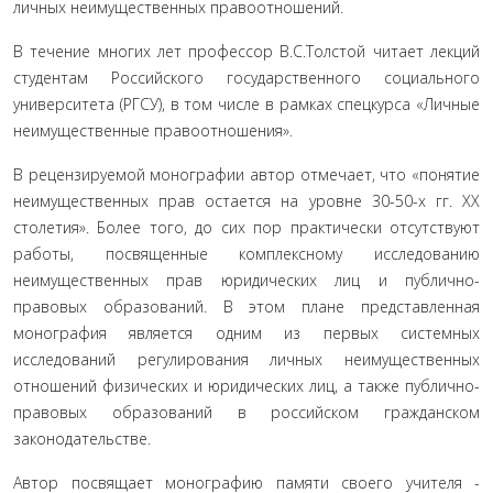
личных неимущественных правоотношений.
В течение многих лет профессор В.С.Толстой чи­тает лекций
студентам Российского государственного социального
университета (РГСУ), в том числе в рам­ках спецкурса «Личные
неимущественные правоот­ношения».
В рецензируемой монографии автор отмеча­ет, что «понятие
неимущественных прав остается на уровне 30-50-х гг. XX
столетия». Более того, до сих пор практически отсутствуют
работы, посвященные комплексному исследованию
неимущественных прав юридических лиц и публично-
правовых образова­ний. В этом плане представленная
монография яв­ляется одним из первых системных
исследований ре­гулирования личных неимущественных
отношений физических и юридических лиц, а также публично­
правовых образований в российском гражданском
законодательстве.
Автор посвящает монографию памяти своего учителя -