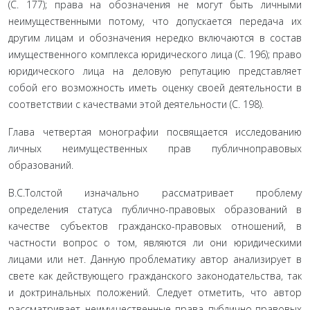
(С. 177); права на обозначения не могут быть личными
неимуществен­ными потому, что допускается передача их
другим лицам и обозначения нередко включаются в состав
имущественного комплекса юридического лица (С. 196); право
юридического лица на деловую репу­тацию представляет
собой его возможность иметь оценку своей деятельности в
соответствии с качества­ми этой деятельности (С. 198).
Глава четвертая монографии посвящается иссле­дованию
личных неимущественных прав публично­правовых
образований.
В.С.Толстой изначально рассматривает пробле­му
определения статуса публично-правовых образо­ваний в
качестве субъектов гражданско-правовых от­ношений, в
частности вопрос о том, являются ли они юридическими
лицами или нет. Данную проблема­тику автор анализирует в
свете как действующего гражданского законодательства, так
и доктриналь­ных положений. Следует отметить, что автор
рассма­тривает неимущественные права публично-правовых