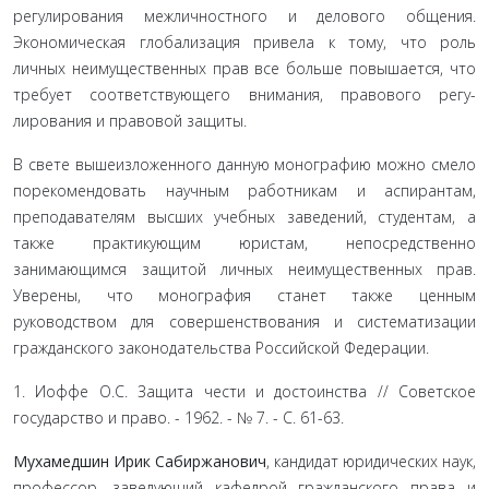
регулирования межличностного и делового общения.
Экономиче­ская глобализация привела к тому, что роль
личных неимущественных прав все больше повышается, что
требует соответствующего внимания, правового регу­
лирования и правовой защиты.
В свете вышеизложенного данную монографию можно смело
порекомендовать научным работникам и аспирантам,
преподавателям высших учебных заве­дений, студентам, а
также практикующим юристам, непосредственно
занимающимся защитой личных неимущественных прав.
Уверены, что монография станет также ценным
руководством для совершен­ствования и систематизации
гражданского законода­тельства Российской Федерации.
1. Иоффе О.С. Защита чести и достоинства // Советское
государ­ство и право. - 1962. - № 7. - С. 61-63.
Мухамедшин Ирик Сабиржанович
, кандидат юри­дических наук,
профессор, заведующий кафедрой граждан­ского права и