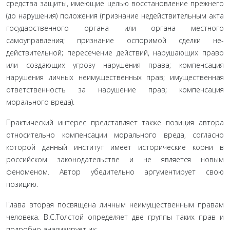
средства защиты, имеющие целью восстановление прежнего
(до на­рушения) положения (признание недействительным акта
государственного органа или органа местного
самоуправления; признание оспоримой сделки не­
действительной; пересечение действий, нарушаю­щих право
или создающих угрозу нарушения права; компенсация
нарушения личных неимущественных прав; имущественная
ответственность за нарушение прав; компенсация
морального вреда).
Практический интерес представляет также по­зиция автора
относительно компенсации морально­го вреда, согласно
которой данный институт имеет исторические корни в
российском законодательстве и не является новым
феноменом. Автор убедительно аргументирует свою
позицию.
Глава вторая посвящена личным неимуществен­ным правам
человека. В.С.Толстой определяет две группы таких прав и
подробно анализирует их: