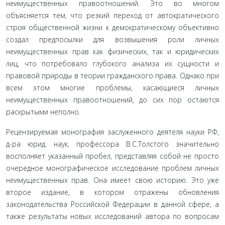
неимущественных правоотношений. Это во многом
объясняется тем, что резкий переход от автократического
строя общественной жизни к демо­кратическому объективно
создал предпосылки для возвышения роли личных
неимущественных прав как физических, так и юридических
лиц, что потре­бовало глубокого анализа их сущности и
правовой природы в теории гражданского права. Однако при
всем этом многие проблемы, касающиеся личных
неимущественных правоотношений, до сих пор оста­ются
раскрытыми неполно.
Рецензируемая монография заслуженного деяте­ля науки РФ,
д-ра юрид. наук, профессора В.С.Толстого значительно
восполняет указанный пробел, пред­ставляя собой не просто
очередное монографическое исследование проблем личных
неимущественных прав. Она имеет свою историю. Это уже
второе изда­ние, в котором отражены обновления
законодатель­ства Российской Федерации в данной сфере, а
также результаты новых исследований автора по вопросам