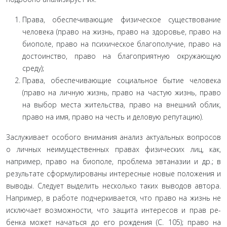
Права, обеспечивающие физическое существо­вание
человека (право на жизнь, право на здоровье, право на
биополе, право на психическое благополу­чие, право на
достоинство, право на благоприятную окружающую
среду);
Права, обеспечивающие социальное бытие человека
(право на личную жизнь, право на частую жизнь, право
на выбор места жительства, право на внешний облик,
право на имя, право на честь и дело­вую репутацию).
Заслуживает особого внимания анализ актуаль­ных вопросов
о личных неимущественных правах фи­зических лиц, как,
например, право на биополе, про­блема эвтаназии и др.; в
результате сформулированы интересные новые положения и
выводы. Следует вы­делить несколько таких выводов автора.
Например, в работе подчеркивается, что право на жизнь не
исклю­чает возможности, что защита интересов и прав ре­
бенка может начаться до его рождения (С. 105); право на