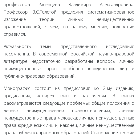
профессора Рясенцева Владимира Алек­сандровича.
Профессор В.С.Толстой предложил си­стематизированное
изложение теории личных неи­мущественных
правоотношений, с чем, по нашему мнению, полностью
справился.
Актуальность темы представленного исследо­вания
несомненна. В современной российской науч­но-правовой
литературе недостаточно разработаны вопросы личных
неимущественных прав, особенно юридических лиц и
публично-правовых образо­ваний.
Монография состоит из предисловия ко 2-му изданию,
предисловия, четырех глав и заключения. В главах
рассматриваются следующие проблемы: об­щие положения о
личных неимущественных право­отношениях; личные
неимущественные права чело­века; личные неимущественные
права юридических лиц и, наконец, личные неимущественные
права публично-правовых образований. Становление тео­рии