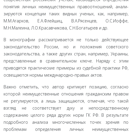
понятия личных неимущественных правоотношений, анали­
зируются концепции таких видных ученых, как, на­пример,
М.М.Агарков, Е.А.Флейшиц, В.А.Рясенцев, О.С.Иоффе,
М.Н.Малеина, Л.О.Красавчикова, С.Н.Богатырев и др.
В монографии рассматривается не только дей­ствующее
законодательство России, но и положения советского
законодательства, а также других стран, например, Украины,
представленные в сравнитель­ном ключе. Наряду с этим
приводятся практические примеры из судебной практики РФ,
освещаются нор­мы международно-правых актов.
Важно отметить, что автор критикует позицию, согласно
которой неимущественные отношения гражданским правом
не регулируются, а лишь защищаются, отмечая, что такой
взгляд не соответствует духу и непосредственному
содержанию целого ряда других норм ГК РФ. В результате
подробного ана­лиза многочисленных точек зрения по
проблемам определения личных неимущественных