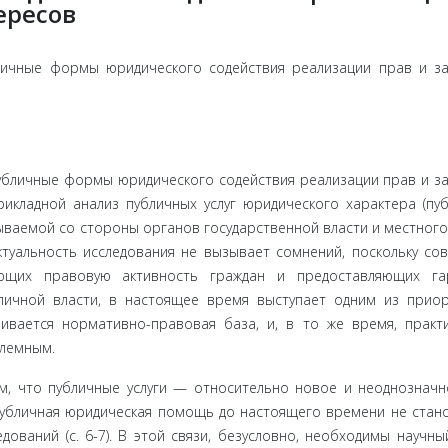
ересов
личные формы юридического содействия реализации прав и з
бличные формы юридического содействия реализации прав и за
икладной анализ публичных услуг юридического характера (пу
ываемой со стороны органов государственной власти и местного
ктуальность исследования не вызывает сомнений, поскольку со
ющих правовую активность граждан и предоставляющих гар
личной власти, в настоящее время выступает одним из прио
ивается нормативно-правовая база, и, в то же время, практ
блемным.
м, что пу­бличные услуги — относительно новое и неоднозначн
 публичная юридическая помощь до настоящего времени не стан
ваний (с. 6-7). В этой связи, безусловно, необходимы научны