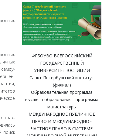
аконных
кон­ных
ФГБОУВО ВСЕРОССИЙСКИЙ
бличных
ГОСУДАРСТВЕННЫЙ
 самоу­
УНИВЕРСИТЕТ ЮСТИЦИИ
вершен­
Санкт-Петербургский институт
антии,
(филиал)
ритетов
Образовательная программа
ическое
высшего образования - программа
магистратуры
МЕЖДУНАРОДНОЕ ПУБЛИЧНОЕ
о трак­
ПРАВО И МЕЖДУНАРОДНОЕ
овилась
ЧАСТНОЕ ПРАВО В СИСТЕМЕ
й поиск
МЕЖДУНАРОДНОЙ ИНТЕГРАЦИИ