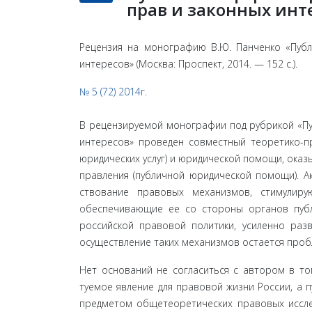
прав и законных инт
Рецензия на монографию В.Ю. Панченко «Пуб
интересов» (Москва: Проспект, 2014. — 152 с.).
№ 5 (72) 2014г.
В рецензируемой монографии под рубрикой «Пу
интересов» проведен совместный теоретико-пр
юридических услуг) и юридической помощи, оказ
правления (публичной юридической помощи). А
ствование правовых механизмов, стимулиру
обеспечи­вающие ее со стороны органов пуб
российской правовой политики, усиленно разв
осуществление таких механиз­мов остается про
Нет оснований не согласиться с автором в то
туемое явление для правовой жизни России, а
предметом общетеоретических правовых исследо