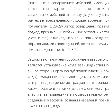
(связанные с совершением действий, имеющих
фактического характера (они заключаются 
фактических действий в пользу услугополучате
рактер интереса (ценности), удовлетворение (п
получателя» (с. 28-29). Автор совершенно прав
подход, признающий публичными услугами части у
учет» и т.п.), отмечая, что «они лишь созда
образованиями своих функций, но их «формально
пользы получателю» (с. 29-30).
Заслуживают внимания соображения автора о фун
являются установление круга взаимодействий п
лиц со стороны органов публичной власти и ори
и др.) гражданам и организациям в максимал
интересов; доведение до граждан информации о
каком порядке и на каких условиях они могут р
вла­сти и ее приведение в последовательно 
созда­ние в массовом сознании населения позит
18-20; 115-116) и др.