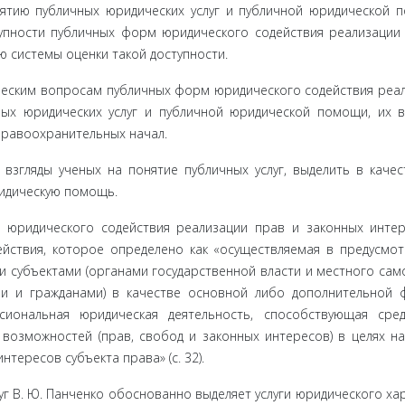
тию публич­ных юридических услуг и публичной юридической 
пности пу­бличных форм юридического содействия реализации
 системы оценки такой доступности.
еским во­просам публичных форм юридического содействия реал
ых юри­дических услуг и публичной юридической помощи, их 
равоохра­нительных начал.
взгляды ученых на понятие публичных услуг, выделить в качес
ридическую помощь.
 юриди­ческого содействия реализации прав и законных инте
йствия, ко­торое определено как «осуществляемая в предусмо
субъекта­ми (органами государственной власти и местного сам
и и гражда­нами) в качестве основной либо дополнительной 
сиональная юридическая деятельность, способствующая сре
возможно­стей (прав, свобод и законных интересов) в целях н
тересов субъекта права» (с. 32).
г В. Ю. Панченко обоснованно выделяет услуги юридическо­го ха