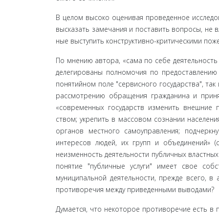
В целом высоко оценивая проведенное исследо
высказать замечания и поставить вопросы, не 
ные выступить конструктивно-критическими пож
По мнению автора, «сама по себе деятельность 
делегированы полномочия по предоставлению п
понятийном поле "сервисного государства", так
рассмотрению обращения гражданина и приняти
«современных государств изменить внешние 
ством; укрепить в массовом сознании населени
ор­ганов местного самоуправления; подчерк
интересов людей, их групп и объединений» (
неизменность деятельно­сти публичных властных 
понятие "публичные ус­луги" имеет свое соб
муниципальной деятельности, прежде всего, в а
противоречия между приведенны­ми выводами?
Думается, что некоторое противоречие есть в 