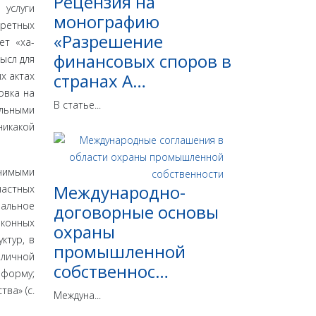
Рецензия на
 услуги
монографию
ретных
«Разрешение
ет «ха­
финансовых споров в
ысл для
х актах
странах А…
в­ка на
В статье...
льны­ми
ика­кой
чи­мыми
Международно-
аст­ных
­альное
договорные основы
аконных
охраны
ктур, в
промышленной
бличной
собственнос…
 форму;
ва» (с.
Междуна...