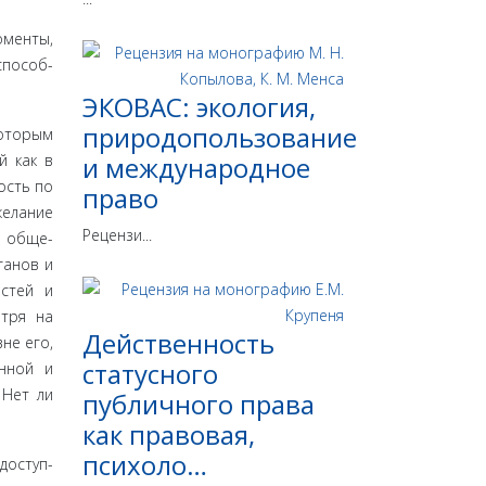
оменты,
способ­
ЭКОВАС: экология,
природопользование
о­торым
й как в
и международное
ость по
право
ела­ние
Рецензи...
, обще­
ганов и
остей и
отря на
Действенность
не его,
статусного
енной и
 Нет ли
публичного права
как правовая,
психоло…
доступ­