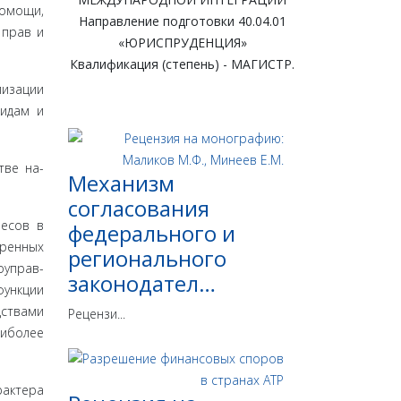
помощи,
Направление подготовки 40.04.01
 прав и
«ЮРИСПРУДЕНЦИЯ»
Квалификация (степень) - МАГИСТР.
иза­ции
видам и
тве на­
Механизм
согласования
ресов в
федерального и
тренных
регионального
оуправ­
законодател…
функции
дствами
Рецензи...
аиболее
рактера