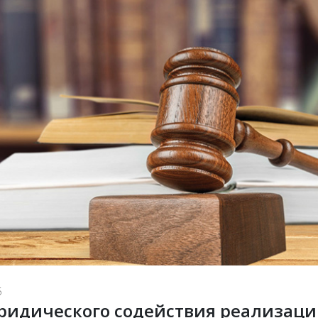
5
идического содействия реализац