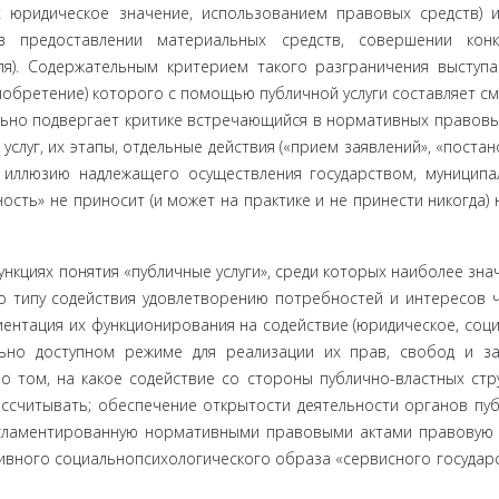
 юридическое значение, использованием правовых средств) и
в предо­ставлении материальных средств, совершении конк
ля). Содер­жательным критерием такого разграничения выступа
риобретение) которого с помощью публичной услуги составляет см
ильно подвер­гает критике встречающийся в нормативных правовы
слуг, их этапы, отдельные действия («прием заявлений», «постано
ют иллюзию надлежащего осуществления государством, муниципа
сть» не приносит (и может на практике и не принести никогда) н
кциях понятия «публичные услуги», среди которых наиболее зна
о типу содействия удовлетворению потребностей и интересов ч
ентация их функционирования на содействие (юридическое, соци
ьно до­ступном режиме для реализации их прав, свобод и з
 том, на какое содействие со стороны публично-властных стру
ассчитывать; обе­спечение открытости деятельности органов пу
регламентированную нормативными правовыми актами правовую
ивного социально­психологического образа «сервисного государст