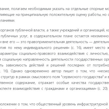
вание, по­лагаем необходимым указать на отдельные спорные м
влияющие на принципиальную положительную оценку работы, но 
еланиями.
органов публичной власти, а также учреждений и организаций, к
у­бличных услуг, в содержательном плане остается неизменно
 и вне его — это правоприменительная деятельность — деятель­н
я по нему индивидуального решения» (с. 16), имеет место ж
параметры социально-правового взаимодействия с личностью
я социальную направленность деятельности государственных ор
нуть зависимость действий и решений последних от потребн
с. 16). Однако одновременно автор пишет о том, что «несм
структур в рамках смыслового поля "сервисного государства" и в
ственное содержание, отражает особые качества государств
спекте взаимодействия с гражданами и орга­низациями» (с. 20).
положении о том, что общественный уровень инфраструктурной 