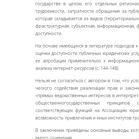
государстве в целом, его отдельных регионах
трудоемкости, затратности обращения за публи
которая складывается из видов (территориальн
фраструктурная, субъектная, информационная, ф
доступности.
На основе имеющихся в литературе подходов к 
оценки доступности публичных юридических услу
ее апробации применительно к информационн
анализа интернет-ресурсов (с. 144-148).
Нельзя не согласиться с автором в том, что ус
ческого содействия реализации прав и законн
«прямых ведомственных интересов в интерпретац
общественно­государственных принципов 
соответствующих функций на Ассоциацию юрист
возможность привлечения и иных институтов гра
В заключении приведены основные выводы, кото
емого сочинения.