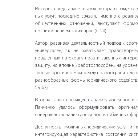
Интерес представляет вывод автора о том, что 
ных услуг: последние связаны именно с реали
общественных отношений, выступают формой
возникнове­нием таких прав (с. 24).
Автор, развивая деятельностный подход к соот
универсален, т.к. не охватывает правотворче
правленных на охрану прав и законных интере
защиту, но вполне «работоспособен» на уровне
тивные противоречия между правоохранительны
разнообразные формы юридического содействия
59-67).
Вторая глава посвящена анализу доступности 
Панченко удалось сформулировать ори­гина
совершенствованию доступности публич­ных фор
Доступность публичных юридических услуг и 
интегрирующая характеристика состояния сист