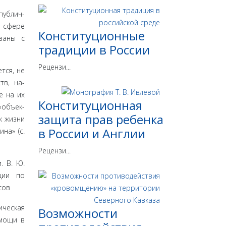
публич­
й сфере
Конституционные
язаны с
традиции в России
Рецензи...
тся, не
тв, на­
е на их
Конституционная
«объек­
защита прав ребенка
к жизни
в России и Англии
на» (с.
Рецензи...
. В. Ю.
ции по
сов
ическая
Возможности
омощи в