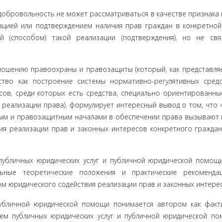
доброволь­ность не может рассматриваться в качестве признака 
зацией или подтверждением наличия прав граждан в конкретно
 (способом) та­кой реализации (подтверждения), но не св
ношению правоохраны и правозащиты (который, как представляе
ство как по­строение системы нормативно-регулятивных средс
сов, среди которых есть средства, специально ориентированны
 реализации права), формулирует интересный вывод о том, что 
м и право­защитным началами в обеспечении права вызывают 
 реализа­ции прав и законных интересов конкретного граждани
пу­бличных юридических услуг и публичной юридической помощи
льные теоретические положения и практические ре­коменда
м юридического содействия реализации прав и законных интере
публичной юридической помощи понимается автором как факт
ем публич­ных юридических услуг и публичной юридической п