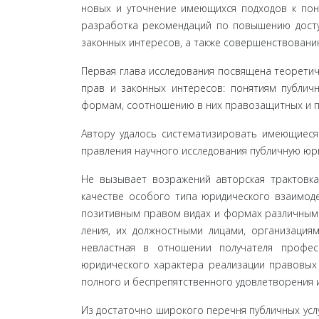
новых и уточнение имеющихся подходов к поня
разработка рекомендаций по повышению досту
законных интересов, а также совершенствованию
Первая глава исследования посвящена теоретич
прав и законных интересов: понятиям публичн
формам, соотношению в них правозащитных и п
Автору удалось систематизировать имеющиеся 
правления научного исследования публичную ю
Не вызывает возражений авторская трактовка
качестве особого типа юридического взаимоде
позитивным правом видах и формах различными 
ления, их должностными лицами, организациям
невластная в отношении получателя профес
юридического характера реализации правовых 
полного и беспрепятственного удовлетворения ин
Из достаточно широкого перечня публичных услу