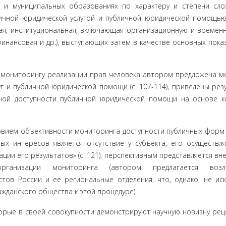
 и муници­пальных образованиях по характеру и степени сло
чной юриди­ческой услугой и публичной юридической помощью (
ая, институци­ональная, включающая организационную и временн
инансовая и др.), выступающих затем в качестве основных пока
монито­рингу реализации прав человека автором предложена ме
г и публичной юридической помощи (с. 107-114), приведены рез
ой доступности публичной юридической помощи на основе ко
ловием объек­тивности мониторинга доступности публичных форм
ых интересов яв­ляется отсутствие у субъекта, его осуществл
ии его результатов» (с. 121); перспективным представляется вн
организации мониторинга (авто­ром предлагается возл
ов России и ее региональные отделения, что, однако, не ис
жданского общества к этой процедуре).
рые в сво­ей совокупности демонстрируют научную новизну рец