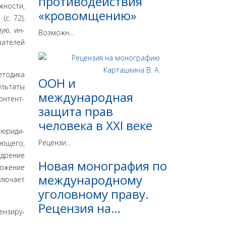
противодействия
жности,
«кровомщению»
с. 72),
ую, ин­
Возможн...
зателей
­тодика
ООН и
ультаты
международная
н­тент-
защита прав
человека в ХХI веке
 юриди­
Рецензи...
яющего,
едрение
Новая монография по
ожение
международному
ключает
уголовному праву.
Рецензия на…
ензиру­
...