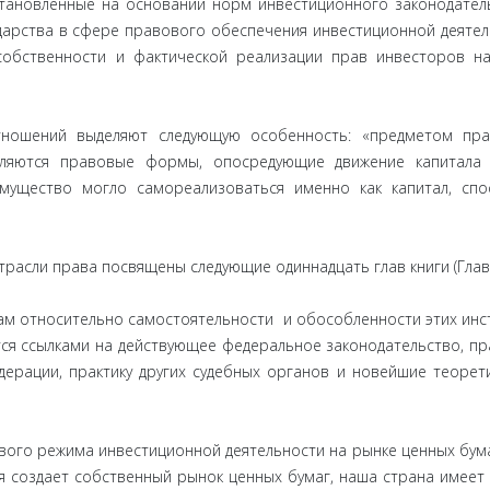
становленные на основании норм инвестиционного законодател
дарства в сфере правового обеспечения инвестиционной деятел
собственности и фактической реализации прав инвесторов н
ошений выделяют следующую особенность: «предметом пра
вляются правовые формы, опосредующие движение капитала 
имущество могло самореализоваться именно как капитал, сп
асли права посвящены следующие одиннадцать глав книги (Главы
ам относительно самостоятельности и обособленности этих инс
ся ссылками на действующее федеральное законодательство, п
дерации, практику других судебных органов и новейшие теорет
ого режима инвестиционной деятельности на рынке ценных бума
уля создает собственный рынок ценных бумаг, наша страна имеет