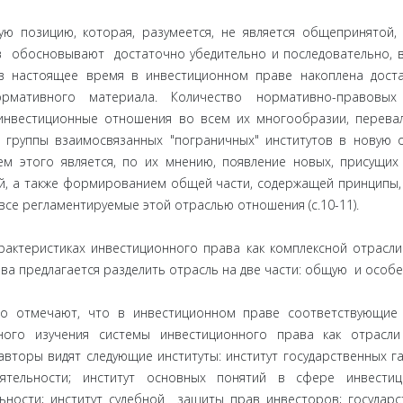
позицию, которая, разумеется, не является общепринятой,
ков обосновывают достаточно убедительно и последовательно, 
в настоящее время в инвестиционном праве накоплена дост
ормативного материала. Количество нормативно-правовых 
инвестиционные отношения во всем их многообразии, перева
 группы взаимосвязанных "пограничных" институтов в новую 
м этого является, по их мнению, появление новых, присущих
ций, а также формированием общей части, содержащей принципы
се регламентируемые этой отраслью отношения (с.10-11).
ктеристиках инвестиционного права как комплексной отрасли
ва предлагается разделить отрасль на две части: общую и особе
отмечают, что в инвестиционном праве соответствующие
ного изучения системы инвестиционного права как отрасли
авторы видят следующие институты: институт государственных г
ятельности; институт основных понятий в сфере инвестиц
льности; институт судебной защиты прав инвесторов; государс