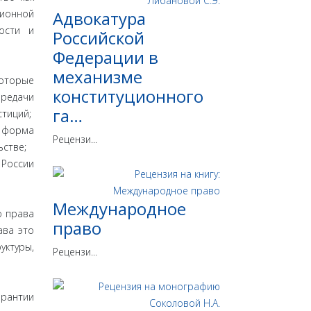
ионной
Адвокатура
ности и
Российской
Федерации в
механизме
которые
конституционного
ередачи
га…
стиций;
 форма
Рецензи...
льстве;
 России
Международное
о права
право
ава это
уктуры,
Рецензи...
арантии