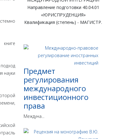
Направление подготовки 40.04.01
«ЮРИСПРУДЕНЦИЯ»
стемно
Квалификация (степень) - МАГИСТР.
й книге
 подход
Предмет
я науки
регулирования
международного
инвестиционного
которой
емени,
права
Междуна...
сийской
отрасль