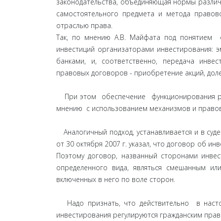
законодательства, объединяющая нормы различ
самостоятельного предмета и метода правов
отраслью права.
Так, по мнению А.В. Майфата под понятием 
инвестиций организаторами инвестирования: э
банками, и, соответственно, передача инве
правовых договоров - приобретение акций, долев
При этом обеспечение функционирования рас
мнению с использованием механизмов и правовы
Аналогичный подход, устанавливается и в суд
от 30 октября 2007 г. указал, что договор об и
Поэтому договор, названный сторонами инвес
определенного вида, являться смешанным ил
включенных в него по воле сторон.
Надо признать, что действительно в насто
инвестирования регулируются гражданским прав