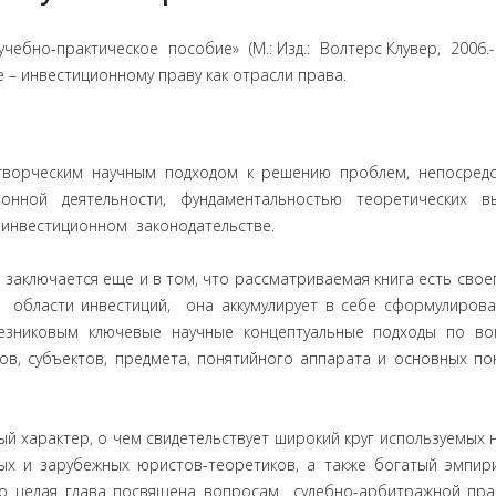
чебно-практическое пособие» (М.: Изд.: Волтерс Клувер, 2006.- 
е – инвестиционному праву как отрасли права.
 творческим научным подходом к решению проблем, непосред
нной деятельности, фундаментальностью теоретических вы
 инвестиционном законодательстве.
аключается еще и в том, что рассматриваемая книга есть свое
в области инвестиций, она аккумулирует в себе сформулиров
пезниковым ключевые научные концептуальные подходы по в
в, субъектов, предмета, понятийного аппарата и основных по
 характер, о чем свидетельствует широкий круг используемых 
ых и зарубежных юристов-теоретиков, а также богатый эмпир
но целая глава посвящена вопросам судебно-арбитражной пра