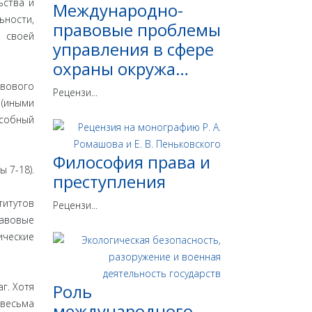
ьства и
Международно-
ьности,
правовые проблемы
а своей
управления в сфере
охраны окружа…
вового
Рецензи...
(иными
особный
Философия права и
 7-18).
преступления
титутов
Рецензи...
равовые
ические
г. Хотя
Роль
 весьма
международного