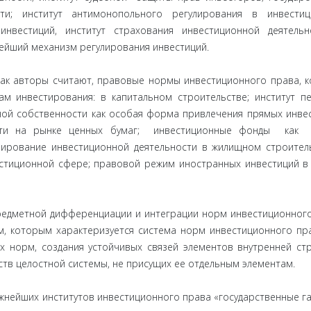
ти; институт антимонопольного регулирования в инвестиц
инвестиций, институт страхования инвестиционной деятель
нейший механизм регулирования инвестиций.
ак авторы считают, правовые нормы инвестиционного права, 
м инвестирования: в капитальном строительстве; институт п
ьной собственности как особая форма привлечения прямых инве
ости на рынке ценных бумаг; инвестиционные фонды как
улирование инвестиционной деятельности в жилищном строите
естиционной сфере; правовой режим иностранных инвестиций в
редметной дифференциации и интеграции норм инвестиционног
ом, которым характеризуется система норм инвестиционного пр
 норм, создания устойчивых связей элементов внутренней стр
ств целостной системы, не присущих ее отдельным элементам.
нейших институтов инвестиционного права «государственные г