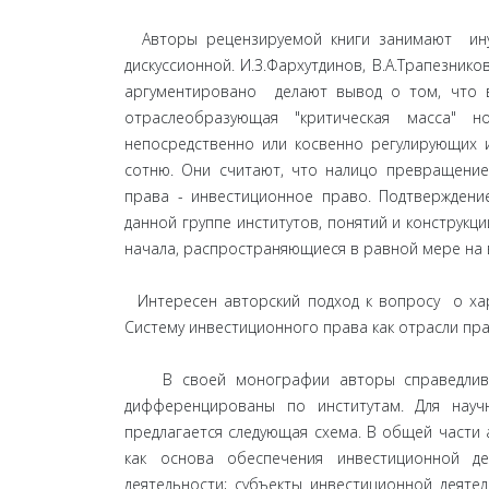
Авторы рецензируемой книги занимают иную 
дискуссионной. И.З.Фархутдинов, В.А.Трапезни
аргументировано делают вывод о том, что 
отраслеобразующая "критическая масса" н
непосредственно или косвенно регулирующих 
сотню. Они считают, что налицо превращение
права - инвестиционное право. Подтверждение
данной группе институтов, понятий и конструк
начала, распространяющиеся в равной мере на в
Интересен авторский подход к вопросу о хара
Систему инвестиционного права как отрасли пра
В своей монографии авторы справедливо 
дифференцированы по институтам. Для науч
предлагается следующая схема. В общей части 
как основа обеспечения инвестиционной де
деятельности; субъекты инвестиционной деяте