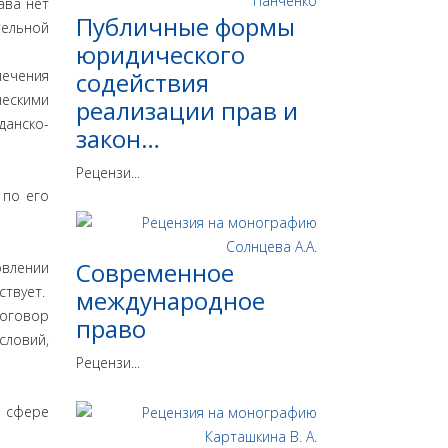
ава нет
Публичные формы
тельной
юридического
лечения
содействия
ческими
реализации прав и
данско-
закон…
Рецензи...
 по его
Современное
овлении
ствует.
международное
договор
право
словий,
Рецензи...
 сфере