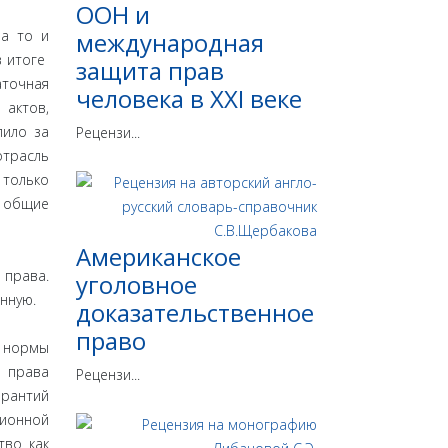
ООН и
 а то и
международная
в итоге
защита прав
аточная
человека в ХХI веке
актов,
лило за
Рецензи...
отрасль
 только
, общие
Американское
 права.
уголовное
нную.
доказательственное
право
 нормы
 права
Рецензи...
арантий
ионной
тво как