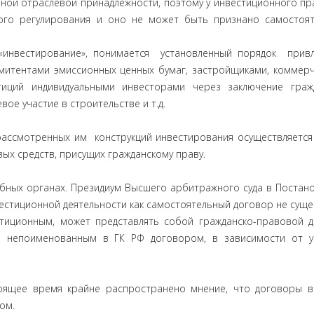
ной отраслевой принадлежности, поэтому у инвестиционного пр
ого регулирования и оно не может быть признано самостоя
«инвестирование», понимается установленный порядок прив
митентами эмиссионных ценных бумаг, застройщиками, коммер
стиций индивидуальными инвесторами через заключение граж
ое участие в строительстве и т.д.
смотренных им конструкций инвестирования осуществляется
х средств, присущих гражданскому праву.
ебных органах. Президиум Высшего арбитражного суда в Постан
нвестиционной деятельности как самостоятельный договор не суще
тиционным, может представлять собой гражданско-правовой 
и непоименованным в ГК РФ договором, в зависимости от у
ящее время крайне распространено мнение, что договоры в
ом.