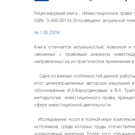
Рецензируемая книга - «Инвестиционное право: у
ISBN: 5-466-00133-3) посвящена актуальной тем
№ 1 (8) 2009г.
Книга отличается актуальностью, новизной и
связанных с правовым анализом инвестицио
направленных на их практическое применение в
Одна из важных особенностей данной работы з
итог целенаправленных авторских изысканий 
обоснованные И.З.Фархутдиновым и В.А. Тра
методологии инвестиционного права, принципо
сфере инвестиционной деятельности.
Исследование носит в полной мере комплексный
источников, среди которых труды отечественн
нормативный материал, более того, специаль