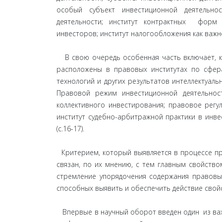
особый субъект инвестиционной деятельнос
деятельности; институт контрактных форм 
инвесторов; институт налогообложения как важ
В свою очередь особенная часть включает, к
расположены в правовых институтах по сфера
технологий и других результатов интеллектуал
Правовой режим инвестиционной деятельн
коллективного инвестирования; правовое рег
институт судебно-арбитражной практики в инв
(с.16-17).
Критерием, который выявляется в процессе п
связан, по их мнению, с тем главным свойств
стремление упорядочения содержания правовых
способных выявить и обеспечить действие свой
Впервые в научный оборот введен один из важ