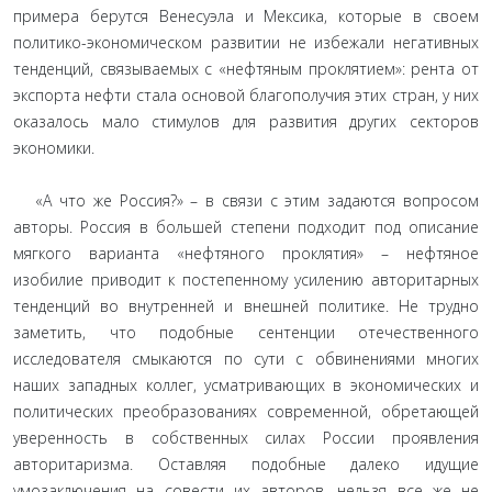
примера берутся Венесуэла и Мексика, которые в своем
политико-экономическом развитии не избежали негативных
тенденций, связываемых с «нефтяным проклятием»: рента от
экспорта нефти стала основой благополучия этих стран, у них
оказалось мало стимулов для развития других секторов
экономики.
«А что же Россия?» – в связи с этим задаются вопросом
авторы. Россия в большей степени подходит под описание
мягкого варианта «нефтяного проклятия» – нефтяное
изобилие приводит к постепенному усилению авторитарных
тенденций во внутренней и внешней политике. Не трудно
заметить, что подобные сентенции отечественного
исследователя смыкаются по сути с обвинениями многих
наших западных коллег, усматривающих в экономических и
политических преобразованиях современной, обретающей
уверенность в собственных силах России проявления
авторитаризма. Оставляя подобные далеко идущие
умозаключения на совести их авторов, нельзя все же не