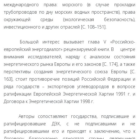
международного права: морского (в случае прокладки
трубопроводов по дну морских водных пространств), права
окружающей среды (экологическая безопасность),
инвестиционного и других отраслей [С. 108–151].
Большой интерес вызывает глава V «Российско-
европейский энергодиалог» рецензируемой книги. В центре
внимания исследователей, наряду с анализом состояния
энергетического рынка Европы и его законов [С. 174], а также
перспективы создания энергетического союза Европы [С.
163], стоит противоречие позиций Российской Федерации и
ряда государств – экспортеров углеводородов в вопросе
ратификации Европейской Энергетической Хартии 1991 г. и
Договора к Энергетической Хартии 1998 г.
Авторы сопоставляют государства, подписавшие и
ратифицировавшие ДЭХ, с не подписавшими и не
ратифицировавшими его и приходят к заключению, что к
Договору благосклонно относятся страны, являющиеся