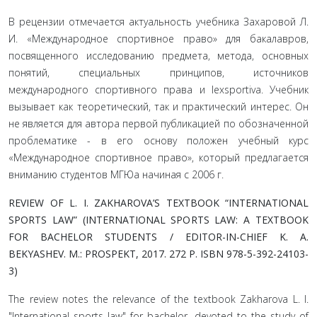
В рецензии отмечается актуальность учебника Захаровой Л.
И. «Международное спортивное право» для бакалавров,
посвященного исследованию предмета, метода, основных
понятий, специальных принципов, источников
международного спортивного права и lexsportiva. Учебник
вызывает как теоретический, так и практический интерес. Он
не является для автора первой публикацией по обозначенной
проблематике - в его основу положен учебный курс
«Международное спортивное право», который предлагается
вниманию студентов МГЮа начиная с 2006 г.
REVIEW OF L. I. ZAKHAROVA’S TEXTBOOK “INTERNATIONAL
SPORTS LAW” (INTERNATIONAL SPORTS LAW: A TEXTBOOK
FOR BACHELOR STUDENTS / EDITOR-IN-CHIEF K. A.
BEKYASHEV. M.: PROSPEKT, 2017. 272 P. ISBN 978-5-392-24103-
3)
The review notes the relevance of the textbook Zakharova L. I.
"International sports law" for bachelor, devoted to the study of