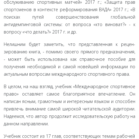
об­служиванию спортивных матчей» 2017 г.; «Защита прав
спор­тсменов в контексте реформирования ВАДА» 2017 г.; «В
по­исках путей совершенствования глобальной
антидемпинговой системы: от вопроса «кто виноват?» - к
вопросу «что делать?» 2017 г. и др.
Нелишним будет заметить, что представленная к рецен­
зированию книга, - помимо своего прямого предназначения,
- может быть использована как справочное пособие для
полу­чения необходимой и самой новейшей информации по
акту­альным вопросам международного спортивного права.
В целом, на наш взгляд, учебник «Международное спор­тивное
право» оставляет самое благоприятное впечатление. Он
написан ясным, грамотным и интересным языком и спо­собен
привлечь внимание самой широкой читательской ау­дитории.
Надеемся, что автор продолжит исследовательскую работу на
данном направлении.
Учебник состоит из 17 глав, соответствующих темам рабочей