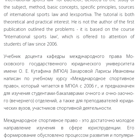
the subject, method, basic concepts, specific principles, sources
of international sports law and lexsportiva. The tutorial is both
theoretical and practical interest. He is not the author of the first
publication outlined the problems - it is based on the course
"International sports law', which is offered to attention of
students of law since 2006.
Учебник доцента кафедры международного права Мо­
сковского государственного юридического университета
имени О. Е. Кутафина (МГЮА) Захаровой Ларисы Иванов­ны
написан по учебному курсу «Международное спортивное
право», который читается в МГЮА с 2006 г., и предназначен
для изучения студентами-бакалаврами очного и очно-заочно­
го (вечернего) отделений, а также для преподавателей юриди­
ческих вузов, участников спортивной деятельности.
Международное спортивное право - это достаточно мо­лодое
направление изучения в сфере юриспруденции. Его
формирование обусловлено процессом развития и популяри­