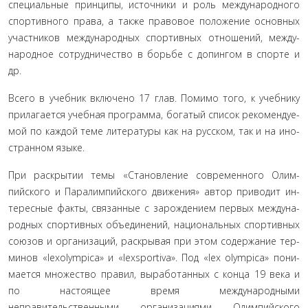
специальные принципы, источники и роль международного
спортивного права, а также правовое положение основных
участников международных спортивных отношений, между­
народное сотрудничество в борьбе с допингом в спорте и
др.
Всего в учебник включено 17 глав. Помимо того, к учебнику
прилагается учебная программа, богатый список рекомендуе­
мой по каждой теме литературы как на русском, так и на ино­
странном языке.
При раскрытии темы «Становление современного Олим­
пийского и Паралимпийского движения» автор приводит ин­
тересные факты, связанные с зарождением первых междуна­
родных спортивных объединений, национальных спортивных
союзов и организаций, раскрывая при этом содержание тер­
минов «lexolympica» и «lexsportiva». Под «lex olympica» пони­
мается множество правил, выработанных с конца 19 века и
по настоящее время международными
неправительственными организациями Олимпийского